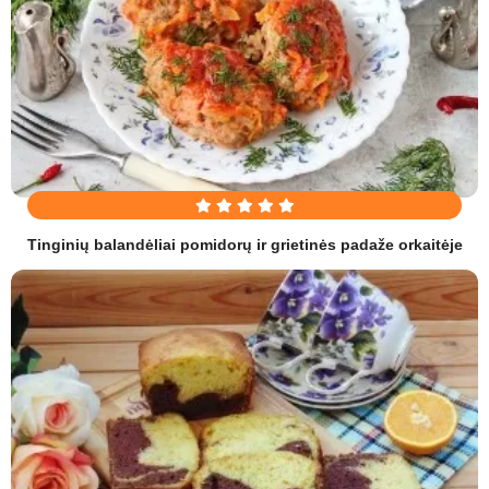
Tinginių balandėliai pomidorų ir grietinės padaže orkaitėje