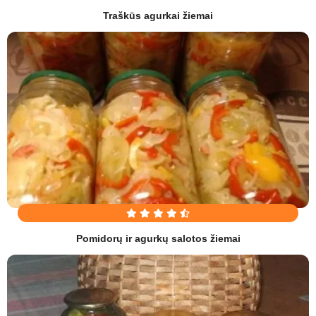
Traškūs agurkai žiemai
Pomidorų ir agurkų salotos žiemai