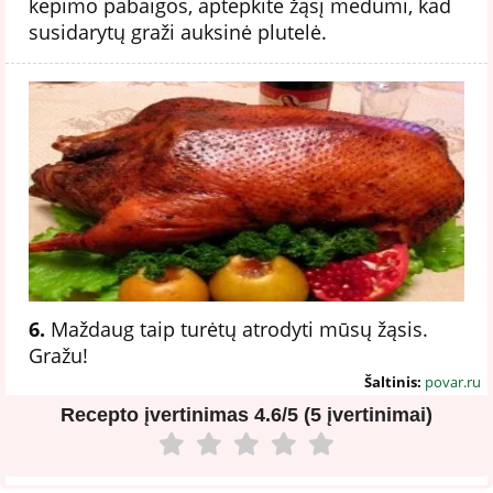
kepimo pabaigos, aptepkite žąsį medumi, kad
susidarytų graži auksinė plutelė.
6.
Maždaug taip turėtų atrodyti mūsų žąsis.
Gražu!
Šaltinis:
povar.ru
Recepto įvertinimas
4.6/5 (5 įvertinimai)