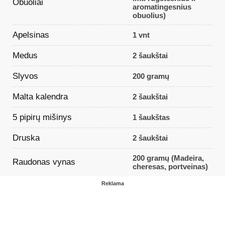
Obuoliai
aromatingesnius
obuolius)
Apelsinas
1 vnt
Medus
2 šaukštai
Slyvos
200 gramų
Malta kalendra
2 šaukštai
5 pipirų mišinys
1 šaukštas
Druska
2 šaukštai
200 gramų (Madeira,
Raudonas vynas
cheresas, portveinas)
Reklama