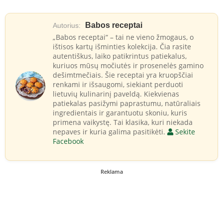
Babos receptai
Autorius:
„Babos receptai“ – tai ne vieno žmogaus, o
ištisos kartų išminties kolekcija. Čia rasite
autentiškus, laiko patikrintus patiekalus,
kuriuos mūsų močiutės ir prosenelės gamino
dešimtmečiais. Šie receptai yra kruopščiai
renkami ir išsaugomi, siekiant perduoti
lietuvių kulinarinį paveldą. Kiekvienas
patiekalas pasižymi paprastumu, natūraliais
ingredientais ir garantuotu skoniu, kuris
primena vaikystę. Tai klasika, kuri niekada
nepaves ir kuria galima pasitikėti.
Sekite
Facebook
Reklama