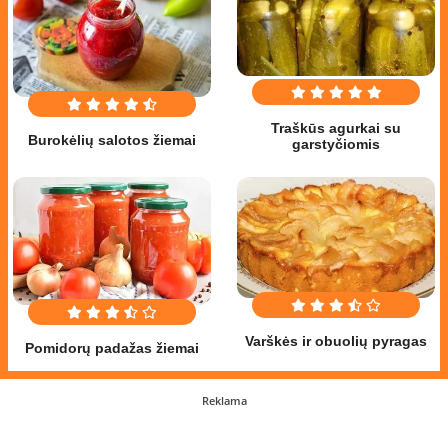
Traškūs agurkai su
Burokėlių salotos žiemai
garstyčiomis
Varškės ir obuolių pyragas
Pomidorų padažas žiemai
Reklama