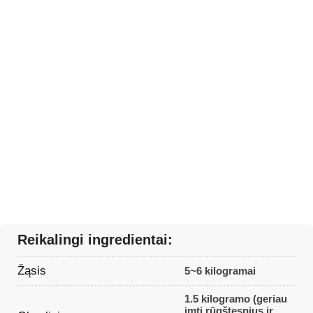
Reikalingi ingredientai:
Žąsis
5~6 kilogramai
1.5 kilogramo (geriau
imti rūgštesnius ir