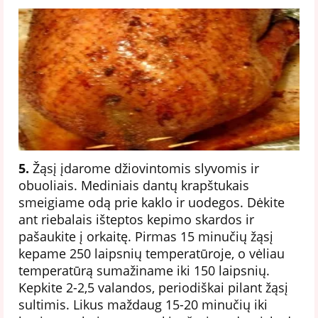
5.
Žąsį įdarome džiovintomis slyvomis ir
obuoliais. Mediniais dantų krapštukais
smeigiame odą prie kaklo ir uodegos. Dėkite
ant riebalais išteptos kepimo skardos ir
pašaukite į orkaitę. Pirmas 15 minučių žąsį
kepame 250 laipsnių temperatūroje, o vėliau
temperatūrą sumažiname iki 150 laipsnių.
Kepkite 2-2,5 valandos, periodiškai pilant žąsį
sultimis. Likus maždaug 15-20 minučių iki