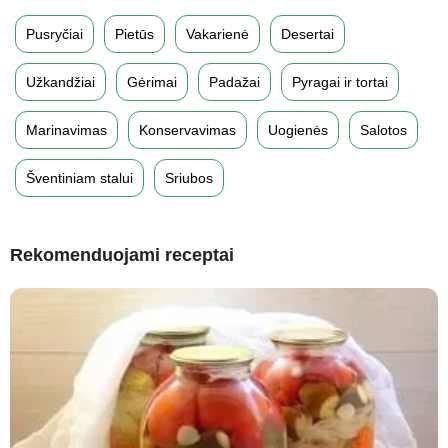
Pusryčiai
Pietūs
Vakarienė
Desertai
Užkandžiai
Gėrimai
Padažai
Pyragai ir tortai
Marinavimas
Konservavimas
Uogienės
Salotos
Šventiniam stalui
Sriubos
Rekomenduojami receptai