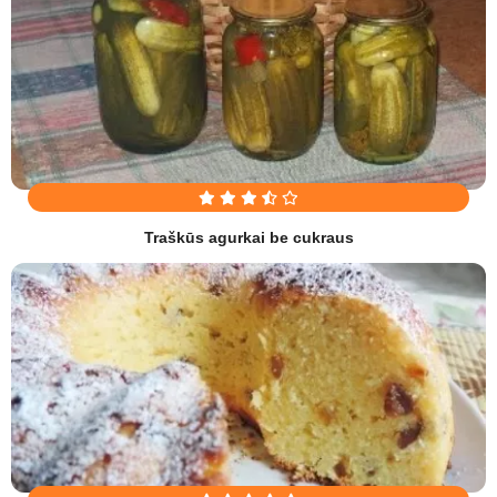
Traškūs agurkai be cukraus