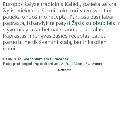
Europos šalyse tradicinis Kalėdų patiekalas yra
žąsis. Kiekviena šeimininkė turi savo šventinio
patiekalo ruošimo receptą. Paruošti žąsį labai
paprasta, išbandykite patys!
Žąsis
su
obuoliais
ir
slyvomis yra stebėtinai skanus patiekalas.
Paprastas ir lengvas žąsies receptas padės
paruošti ne tik šventinį stalą, bet ir kasdienį
meniu.
Paskirtis:
Šventiniam stalui receptai
Receptai pagal ingredientus:
# Paukštiena
/
# Vaisiai
Reklama