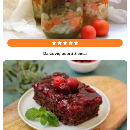
Daržovių asorti žiemai