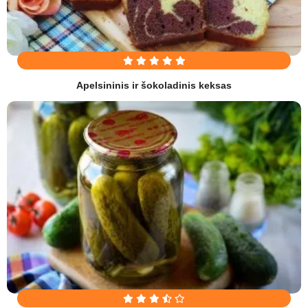
Apelsininis ir šokoladinis keksas