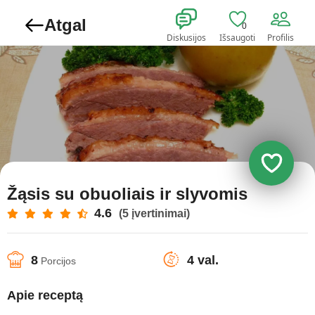
Atgal
0
Diskusijos
Išsaugoti
Profilis
Žąsis su obuoliais ir slyvomis
4.6
(5 įvertinimai)
8
4 val.
Porcijos
Apie receptą