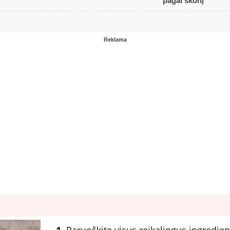
pagal skonį
Reklama
1.
Paruoškite visus reikalingus ingredien