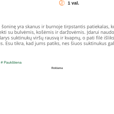
1 val.
 šoninę yra skanus ir burnoje tirpstantis patiekalas, k
ekti su bulvėmis, košėmis ir daržovėmis. Įdarui naudos
arys suktinukų viršų rausvą ir kvapnų, o pati filė išli
. Esu tikra, kad jums patiks, nes šiuos suktinukus gal
/
# Paukštiena
Reklama