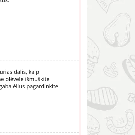
urias dalis, kaip
ne plėvele išmuškite
 gabalėlius pagardinkite