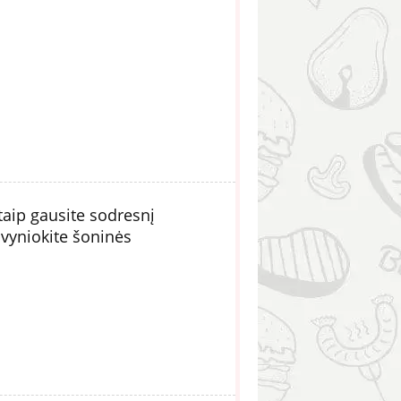
taip gausite sodresnį
pvyniokite šoninės