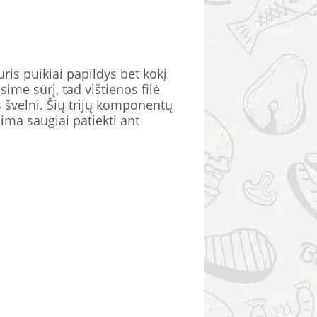
uris puikiai papildys bet kokį
ime sūrį, tad vištienos filė
ks švelni. Šių trijų komponentų
ima saugiai patiekti ant