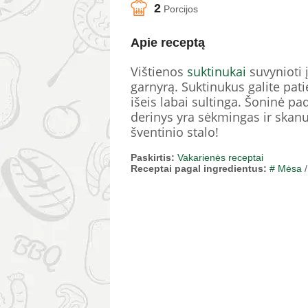
2
Porcijos
Apie receptą
Vištienos
suktinukai
suvynioti į
garnyrą. Suktinukus galite pati
išeis labai sultinga. Šoninė pad
derinys yra sėkmingas ir skanus
šventinio stalo!
Paskirtis:
Vakarienės receptai
Receptai pagal ingredientus:
# Mėsa