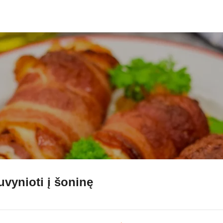
uvynioti į šoninę