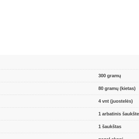
300 gramų
80 gramų (kietas)
4 vnt (juostelės)
1 arbatinis šaukšte
1 šaukštas