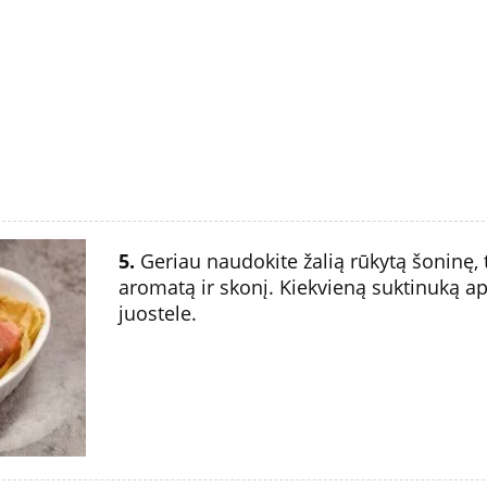
5.
Geriau naudokite žalią rūkytą šoninę, 
aromatą ir skonį. Kiekvieną suktinuką a
juostele.