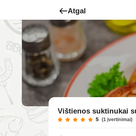
Atgal
Vištienos suktinukai s
5
(1 įvertinimai)