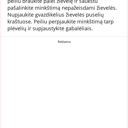
peiliu braukite palei žievelę ir šaukštu
pašalinkite minkštimą nepažeisdami žievelės.
Nupjaukite gvazdikėlius žievelės puselių
kraštuose. Peiliu perpjaukite minkštimą tarp
plėvelių ir supjaustykite gabalėliais.
Reklama