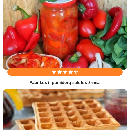
Paprikos ir pomidorų salotos žiemai