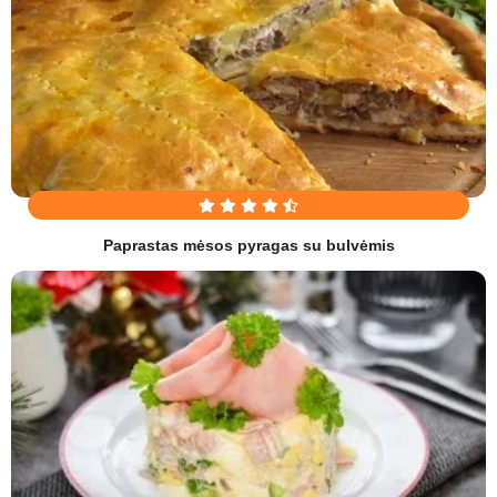
Paprastas mėsos pyragas su bulvėmis