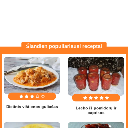
Šiandien populiariausi receptai
Dietinis vištienos guliašas
Lecho iš pomidorų ir
paprikos