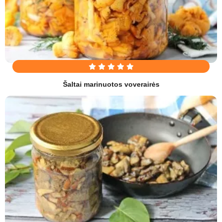
Šaltai marinuotos voverairės