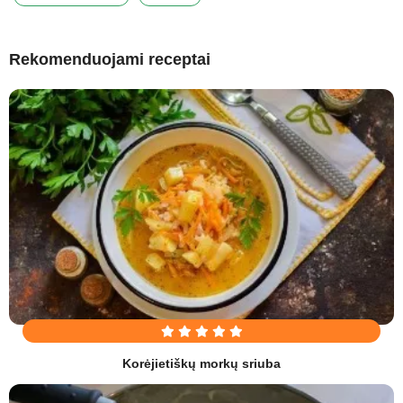
Rekomenduojami receptai
Korėjietiškų morkų sriuba