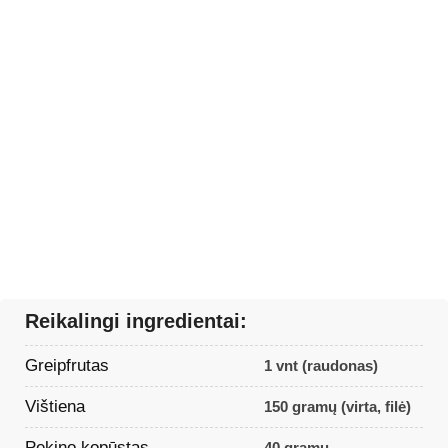
Reikalingi ingredientai:
Greipfrutas
1 vnt (raudonas)
Vištiena
150 gramų (virta, filė)
Pekino kopūstas
40 gramų