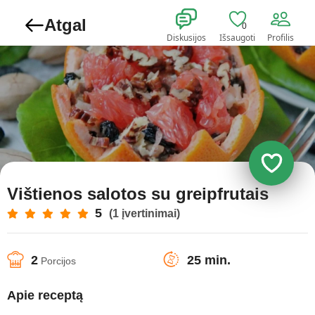
Atgal
0
Diskusijos
Išsaugoti
Profilis
Vištienos salotos su greipfrutais
5
(1 įvertinimai)
2
25 min.
Porcijos
Apie receptą