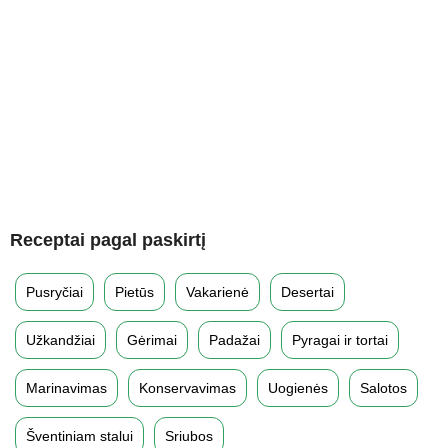
Receptai pagal paskirtį
Pusryčiai
Pietūs
Vakarienė
Desertai
Užkandžiai
Gėrimai
Padažai
Pyragai ir tortai
Marinavimas
Konservavimas
Uogienės
Salotos
Šventiniam stalui
Sriubos