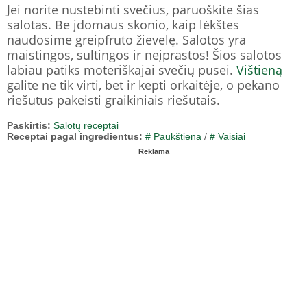
Jei norite nustebinti svečius, paruoškite šias
salotas. Be įdomaus skonio, kaip lėkštes
naudosime greipfruto žievelę. Salotos yra
maistingos, sultingos ir neįprastos! Šios salotos
labiau patiks moteriškajai svečių pusei.
Vištieną
galite ne tik virti, bet ir kepti orkaitėje, o pekano
riešutus pakeisti graikiniais riešutais.
Paskirtis:
Salotų receptai
Receptai pagal ingredientus:
# Paukštiena
/
# Vaisiai
Reklama