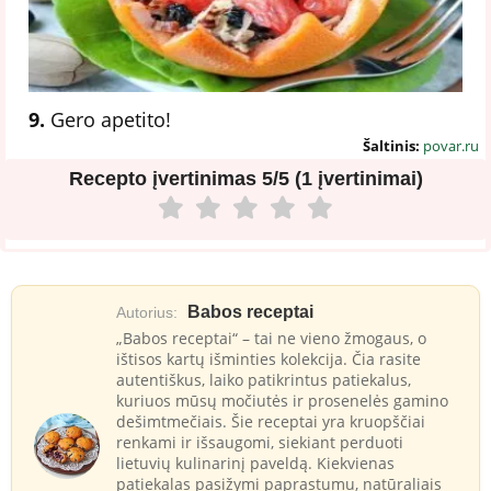
9.
Gero apetito!
Šaltinis:
povar.ru
Recepto įvertinimas
5/5 (1 įvertinimai)
Babos receptai
Autorius:
„Babos receptai“ – tai ne vieno žmogaus, o
ištisos kartų išminties kolekcija. Čia rasite
autentiškus, laiko patikrintus patiekalus,
kuriuos mūsų močiutės ir prosenelės gamino
dešimtmečiais. Šie receptai yra kruopščiai
renkami ir išsaugomi, siekiant perduoti
lietuvių kulinarinį paveldą. Kiekvienas
patiekalas pasižymi paprastumu, natūraliais