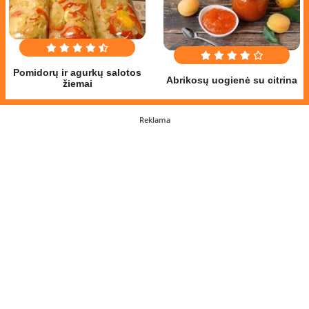
Pomidorų ir agurkų salotos
Abrikosų uogienė su citrina
žiemai
Reklama