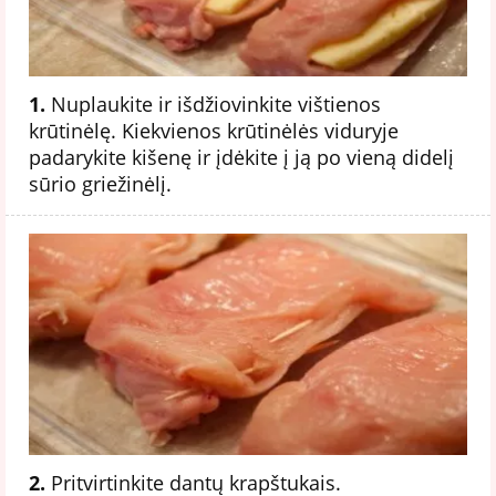
1.
Nuplaukite ir išdžiovinkite vištienos
krūtinėlę. Kiekvienos krūtinėlės viduryje
padarykite kišenę ir įdėkite į ją po vieną didelį
sūrio griežinėlį.
2.
Pritvirtinkite dantų krapštukais.