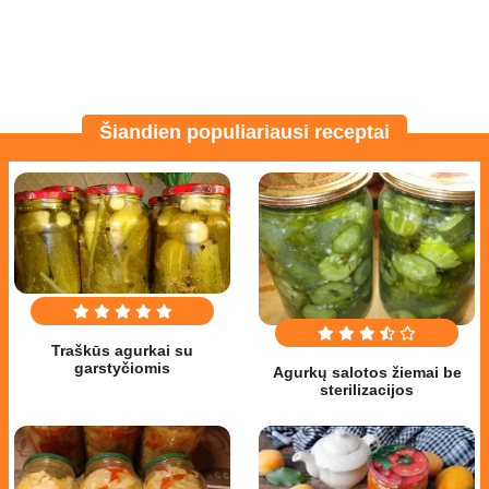
Šiandien populiariausi receptai
Traškūs agurkai su
garstyčiomis
Agurkų salotos žiemai be
sterilizacijos