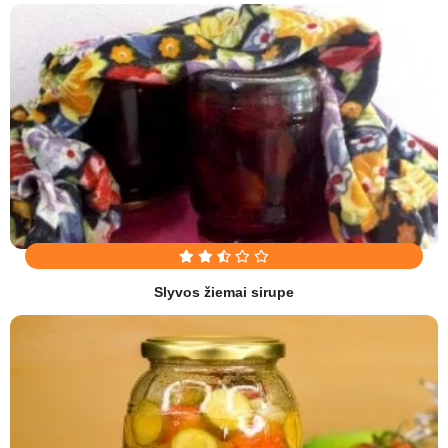
Slyvos žiemai sirupe