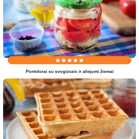
Pomidorai su svogūnais ir aliejumi žiemai