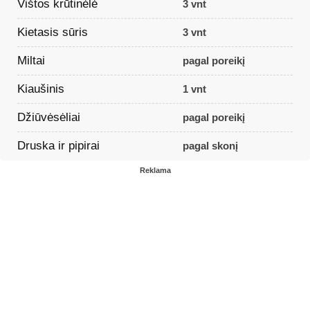
Vištos krūtinėlė
3 vnt
Kietasis sūris
3 vnt
Miltai
pagal poreikį
Kiaušinis
1 vnt
Džiūvėsėliai
pagal poreikį
Druska ir pipirai
pagal skonį
Reklama