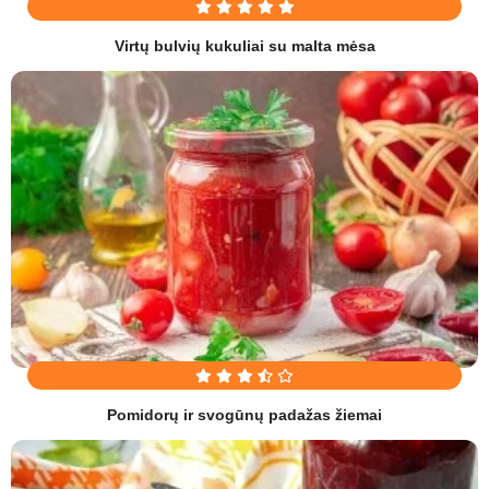
Virtų bulvių kukuliai su malta mėsa
Pomidorų ir svogūnų padažas žiemai