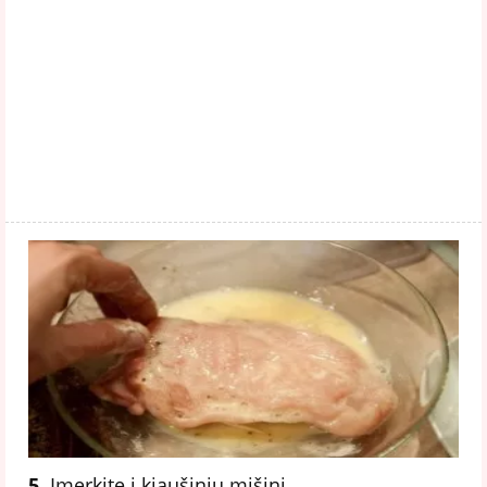
5.
Įmerkite į kiaušinių mišinį.