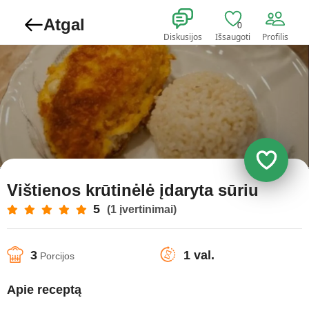
Atgal
0
Diskusijos
Išsaugoti
Profilis
Vištienos krūtinėlė įdaryta sūriu
5
(1 įvertinimai)
3
1 val.
Porcijos
Apie receptą