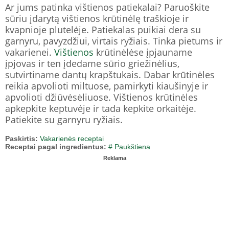
Ar jums patinka vištienos patiekalai? Paruoškite
sūriu įdarytą vištienos krūtinėlę traškioje ir
kvapnioje plutelėje. Patiekalas puikiai dera su
garnyru, pavyzdžiui, virtais ryžiais. Tinka pietums ir
vakarienei.
Vištienos
krūtinėlėse įpjauname
įpjovas ir ten įdedame sūrio griežinėlius,
sutvirtiname dantų krapštukais. Dabar krūtinėles
reikia apvolioti miltuose, pamirkyti kiaušinyje ir
apvolioti džiūvėsėliuose. Vištienos krūtinėles
apkepkite keptuvėje ir tada kepkite orkaitėje.
Patiekite su garnyru ryžiais.
Paskirtis:
Vakarienės receptai
Receptai pagal ingredientus:
# Paukštiena
Reklama