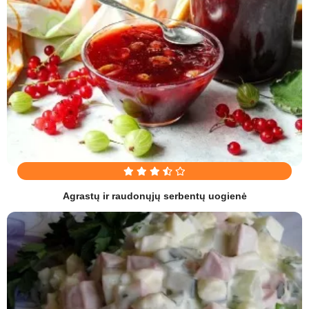
Agrastų ir raudonųjų serbentų uogienė