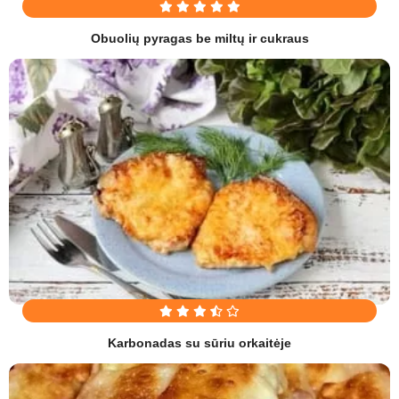
Obuolių pyragas be miltų ir cukraus
Karbonadas su sūriu orkaitėje