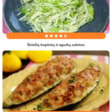
Šviežių kopūstų ir agurkų salotos