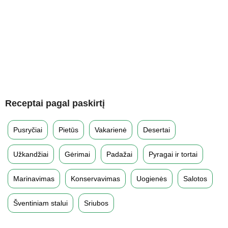
Receptai pagal paskirtį
Pusryčiai
Pietūs
Vakarienė
Desertai
Užkandžiai
Gėrimai
Padažai
Pyragai ir tortai
Marinavimas
Konservavimas
Uogienės
Salotos
Šventiniam stalui
Sriubos