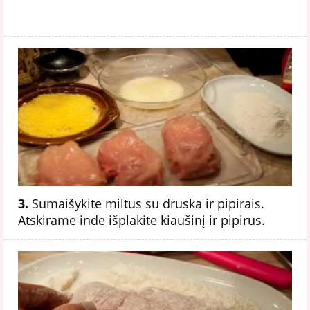
3.
Sumaišykite miltus su druska ir pipirais.
Atskirame inde išplakite kiaušinį ir pipirus.