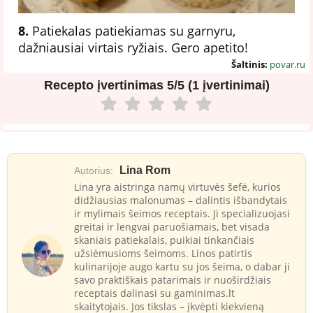
8.
Patiekalas patiekiamas su garnyru,
dažniausiai virtais ryžiais. Gero apetito!
Šaltinis:
povar.ru
Recepto įvertinimas
5/5 (1 įvertinimai)
Lina Rom
Autorius:
Lina yra aistringa namų virtuvės šefė, kurios
didžiausias malonumas – dalintis išbandytais
ir mylimais šeimos receptais. Ji specializuojasi
greitai ir lengvai paruošiamais, bet visada
skaniais patiekalais, puikiai tinkančiais
užsiėmusioms šeimoms. Linos patirtis
kulinarijoje augo kartu su jos šeima, o dabar ji
savo praktiškais patarimais ir nuoširdžiais
receptais dalinasi su gaminimas.lt
skaitytojais. Jos tikslas – įkvėpti kiekvieną