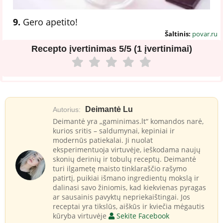
9.
Gero apetito!
Šaltinis:
povar.ru
Recepto įvertinimas
5/5 (1 įvertinimai)
Deimantė Lu
Autorius:
Deimantė yra „gaminimas.lt“ komandos narė,
kurios sritis – saldumynai, kepiniai ir
modernūs patiekalai. Ji nuolat
eksperimentuoja virtuvėje, ieškodama naujų
skonių derinių ir tobulų receptų. Deimantė
turi ilgametę maisto tinklaraščio rašymo
patirtį, puikiai išmano ingredientų mokslą ir
dalinasi savo žiniomis, kad kiekvienas pyragas
ar sausainis pavyktų nepriekaištingai. Jos
receptai yra tikslūs, aiškūs ir kviečia mėgautis
kūryba virtuvėje
Sekite Facebook