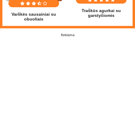
Traškūs agurkai su
Varškės sausainiai su
garstyčiomis
obuoliais
Reklama