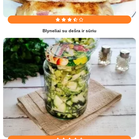
Blyneliai su dešra ir sūriu