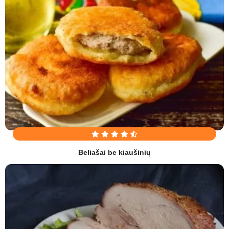
Beliašai be kiaušinių