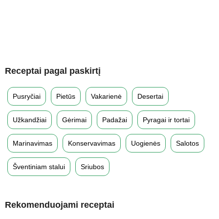
Receptai pagal paskirtį
Pusryčiai
Pietūs
Vakarienė
Desertai
Užkandžiai
Gėrimai
Padažai
Pyragai ir tortai
Marinavimas
Konservavimas
Uogienės
Salotos
Šventiniam stalui
Sriubos
Rekomenduojami receptai