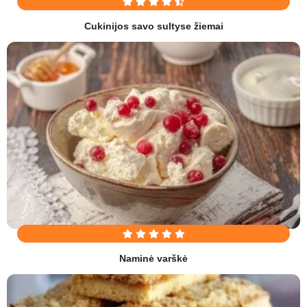
Cukinijos savo sultyse žiemai
Naminė varškė