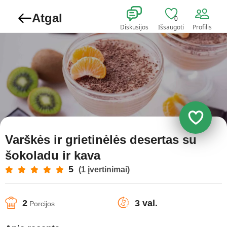
Atgal
0
Diskusijos
Išsaugoti
Profilis
Varškės ir grietinėlės desertas su
šokoladu ir kava
5
(1 įvertinimai)
2
3 val.
Porcijos