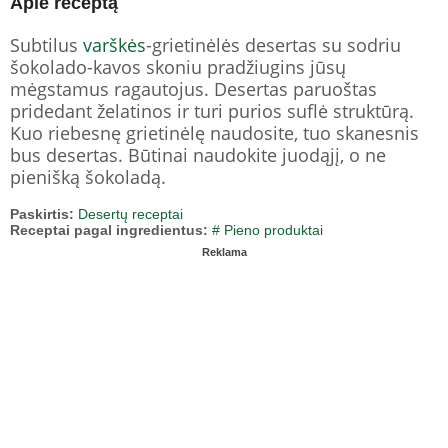
Apie receptą
Subtilus
varškės
-grietinėlės desertas su sodriu
šokolado-kavos skoniu pradžiugins jūsų
mėgstamus ragautojus. Desertas paruoštas
pridedant želatinos ir turi purios suflė struktūrą.
Kuo riebesnę grietinėlę naudosite, tuo skanesnis
bus desertas. Būtinai naudokite juodąjį, o ne
pienišką šokoladą.
Paskirtis:
Desertų receptai
Receptai pagal ingredientus:
# Pieno produktai
Reklama