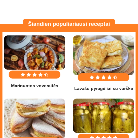
Šiandien populiariausi receptai
Marinuotos voveraitės
Lavašo pyragėliai su varške