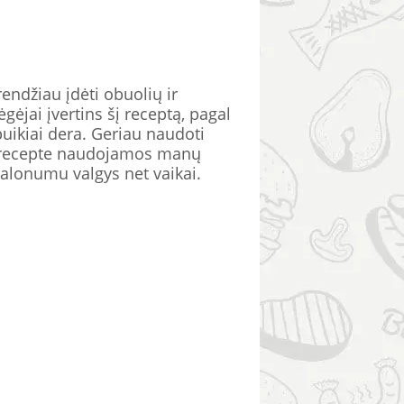
rendžiau įdėti obuolių ir
ėjai įvertins šį receptą, pagal
uikiai dera. Geriau naudoti
ltų recepte naudojamos manų
malonumu valgys net vaikai.