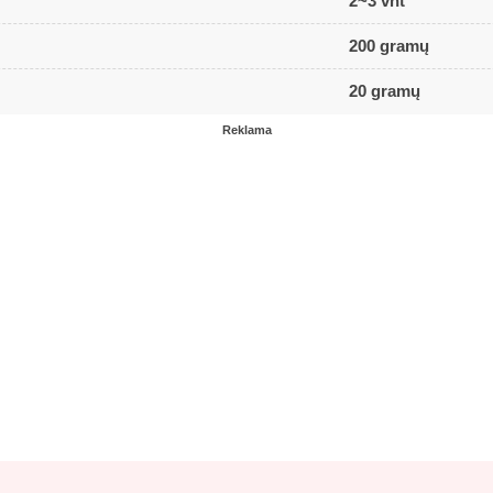
2~3 vnt
200 gramų
20 gramų
Reklama