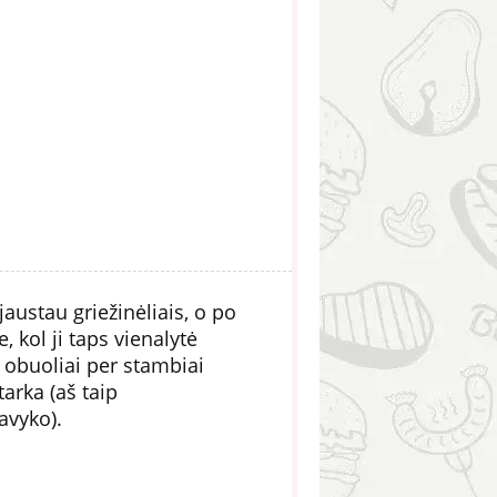
austau griežinėliais, o po
 kol ji taps vienalytė
e obuoliai per stambiai
arka (aš taip
avyko).