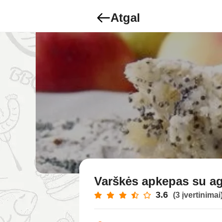
Atgal
Varškės apkepas su ag
3.6
(3 įvertinimai