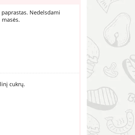
a paprastas. Nedelsdami
os masės.
inį cukrų.