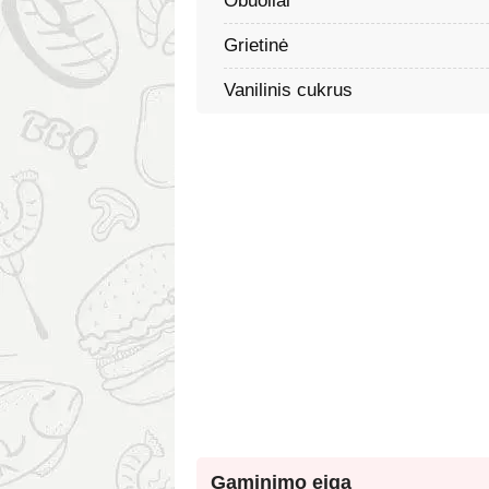
Obuoliai
Grietinė
Vanilinis cukrus
Gaminimo eiga