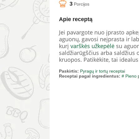
3
Porcijos
Apie receptą
Jei pavargote nuo įprasto apkep
aguonų, gavosi neįprasta ir la
kurį
varškės
užkepėlė
su aguono
saldžiarūgščius arba saldžius 
kruopos. Patikėkite, tai idealu
Paskirtis:
Pyragų ir tortų receptai
Receptai pagal ingredientus:
# Pieno 