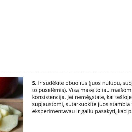
5.
Ir sudėkite obuolius (juos nulupu, supj
to puselėmis). Visą masę toliau maišome,
konsistencija. Jei nemėgstate, kai tešloj
supjaustomi, sutarkuokite juos stambia t
eksperimentavau ir galiu pasakyti, kad p