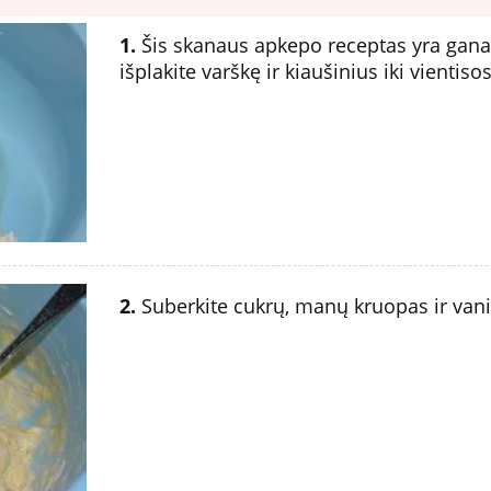
1.
Šis skanaus apkepo receptas yra gan
išplakite varškę ir kiaušinius iki vientis
2.
Suberkite cukrų, manų kruopas ir vanil