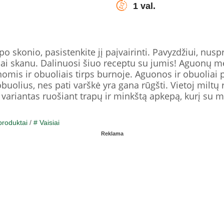
1 val.
o skonio, pasistenkite jį paįvairinti. Pavyzdžiui, nusp
bai skanu. Dalinuosi šiuo receptu su jumis! Aguonų mėg
mis ir obuoliais tirps burnoje. Aguonos ir obuoliai p
obuolius, nes pati varškė yra gana rūgšti. Vietoj mi
s variantas ruošiant trapų ir minkštą apkepą, kurį su 
produktai
/
# Vaisiai
Reklama