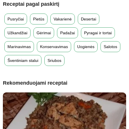
Receptai pagal paskirtį
Pusryčiai
Pietūs
Vakarienė
Desertai
Užkandžiai
Gėrimai
Padažai
Pyragai ir tortai
Marinavimas
Konservavimas
Uogienės
Salotos
Šventiniam stalui
Sriubos
Rekomenduojami receptai