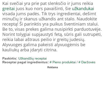
Kai svečiai yra prie pat slenksčio ir jums reikia
greitai
juos kuo nors pavaišinti, šie
užkandukai
visada jums padės. Tik trys ingredientai, dešimt
minučių ir skanus užkandis ant stalo. Naudokite
receptą! Ši parinktis yra puikus šventiniam stalui.
Be to, visas prekes galima nusipirkti parduotuvėje.
Norint tolygiai supjaustyti fetą, sūris gali sutrupėti,
reikia labai aštraus peilio ir greitų judesių.
Alyvuoges galima pakeisti alyvuogėmis be
kauliukų arba įdaryti citrina.
Paskirtis:
Užkandžių receptai
Receptai pagal ingredientus:
# Pieno produktai
/
# Daržovės
Reklama