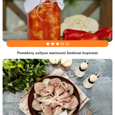
Pomidorų sultyse marinuoti žiediniai kopūstai