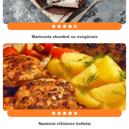
Marinuota skumbrė su svogūnais
Naminiai vištienos kotletai