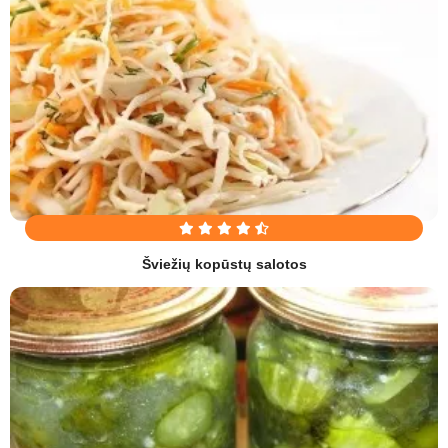
Šviežių kopūstų salotos