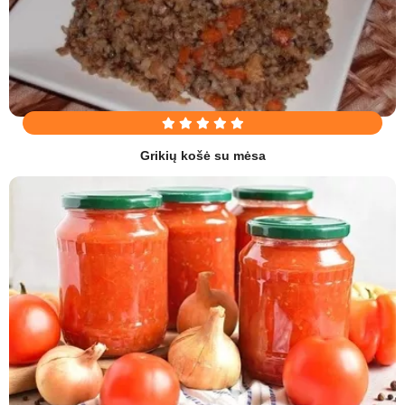
Grikių košė su mėsa