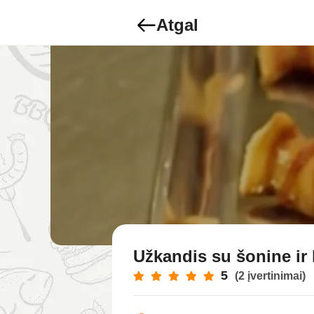
Atgal
Užkandis su šonine ir 
5
(2 įvertinimai)