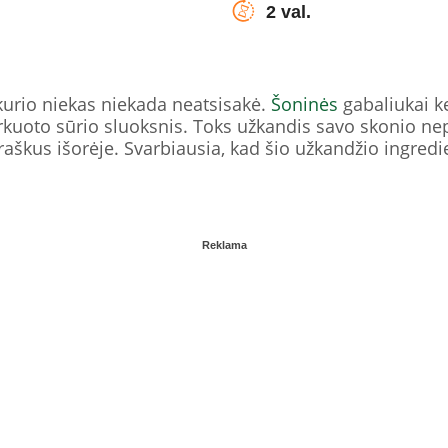
2 val.
kurio niekas niekada neatsisakė.
Šoninės
gabaliukai 
tarkuoto sūrio sluoksnis. Toks užkandis savo skonio n
raškus išorėje. Svarbiausia, kad šio užkandžio ingredi
Reklama