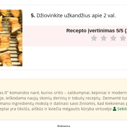
5.
Džiovinkite užkandžius apie 2 val.
Recepto įvertinimas
5/5 
lt“ komandos narė, kurios sritis – saldumynai, kepiniai ir modernūs
je, ieškodama naujų skonių derinių ir tobulų receptų. Deimantė tur
išmano ingredientų mokslą ir dalinasi savo žiniomis, kad kiekvienas
eptai yra tikslūs, aiškūs ir kviečia mėgautis kūryba virtuvėje
Sekit
Reklama