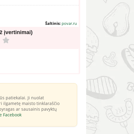
Šaltinis:
povar.ru
(2 įvertinimai)
 patiekalai. Ji nuolat
i ilgametę maisto tinklaraščio
 pyragas ar sausainis pavyktų
e Facebook