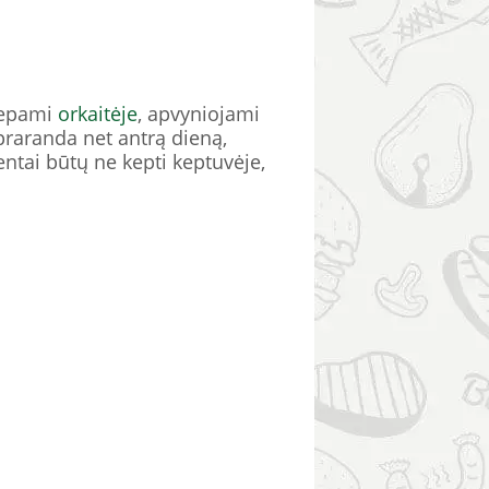
kepami
orkaitėje
, apvyniojami
epraranda net antrą dieną,
entai būtų ne kepti keptuvėje,