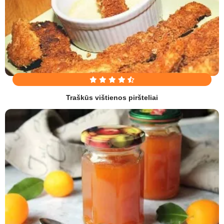
Traškūs vištienos piršteliai