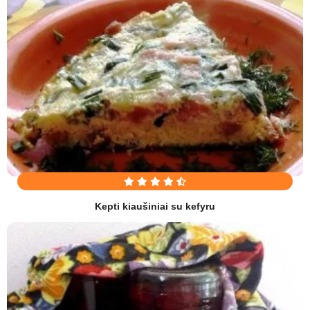
Kepti kiaušiniai su kefyru