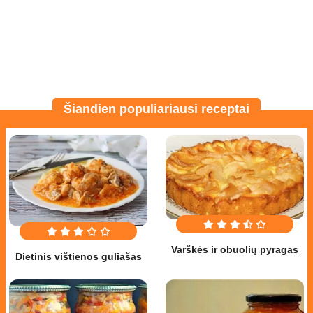
Šiandien populiariausi receptai
Varškės ir obuolių pyragas
Dietinis vištienos guliašas