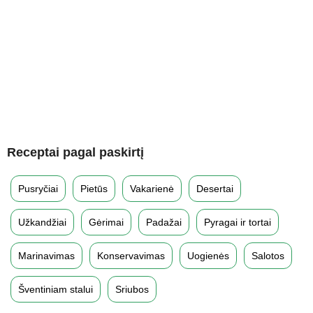
Receptai pagal paskirtį
Pusryčiai
Pietūs
Vakarienė
Desertai
Užkandžiai
Gėrimai
Padažai
Pyragai ir tortai
Marinavimas
Konservavimas
Uogienės
Salotos
Šventiniam stalui
Sriubos