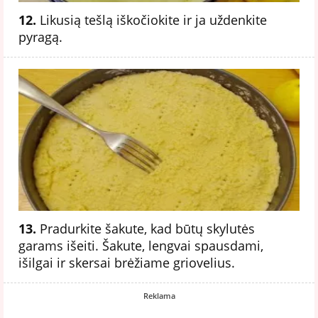
12.
Likusią tešlą iškočiokite ir ja uždenkite
pyragą.
13.
Pradurkite šakute, kad būtų skylutės
garams išeiti. Šakute, lengvai spausdami,
išilgai ir skersai brėžiame griovelius.
Reklama