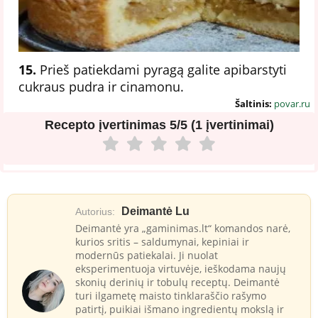
15.
Prieš patiekdami pyragą galite apibarstyti
cukraus pudra ir cinamonu.
Šaltinis:
povar.ru
Recepto įvertinimas
5/5 (1 įvertinimai)
Deimantė Lu
Autorius:
Deimantė yra „gaminimas.lt“ komandos narė,
kurios sritis – saldumynai, kepiniai ir
modernūs patiekalai. Ji nuolat
eksperimentuoja virtuvėje, ieškodama naujų
skonių derinių ir tobulų receptų. Deimantė
turi ilgametę maisto tinklaraščio rašymo
patirtį, puikiai išmano ingredientų mokslą ir