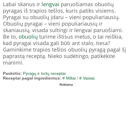
Labai skanus ir
lengvai
paruošiamas obuolių
pyragas iš trapios tešlos, kuris patiks visiems.
Pyragai su obuolių įdaru – vieni populiariausių.
Obuolių pyragai – vieni populiariausių ir
skaniausių, visada sultingi ir lengvai paruošiami.
Be to,
obuolių
turime ištisus metus, o tai reiškia,
kad pyragai visada gali būti ant stalo, tiesa?
Gaminkime trapios tešlos obuolių pyragą pagal šį
paprastą receptą. Nieko sudėtingo, patikėkite
manimi.
Paskirtis:
Pyragų ir tortų receptai
Receptai pagal ingredientus:
# Miltai
/
# Vaisiai
Reklama