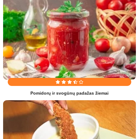
Pomidorų ir svogūnų padažas žiemai