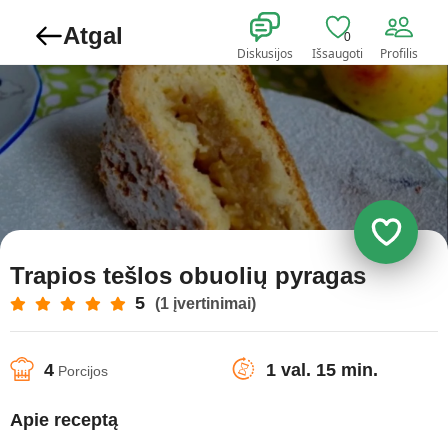
Atgal
0
Diskusijos
Išsaugoti
Profilis
Trapios tešlos obuolių pyragas
5
(1 įvertinimai)
4
1 val. 15 min.
Porcijos
Apie receptą