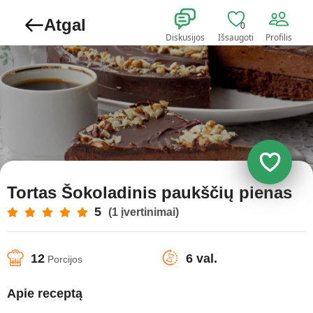
Atgal
0
Diskusijos
Išsaugoti
Profilis
Tortas Šokoladinis paukščių pienas
5
(1 įvertinimai)
12
6 val.
Porcijos
Apie receptą