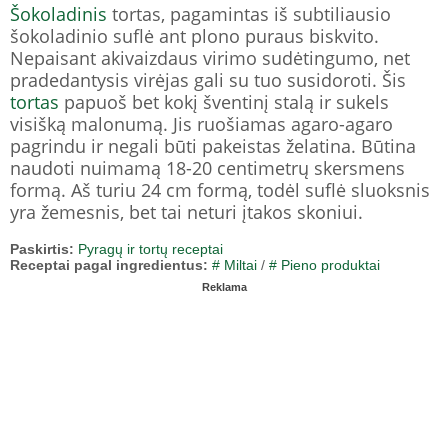
Šokoladinis
tortas, pagamintas iš subtiliausio
šokoladinio suflė ant plono puraus biskvito.
Nepaisant akivaizdaus virimo sudėtingumo, net
pradedantysis virėjas gali su tuo susidoroti. Šis
tortas
papuoš bet kokį šventinį stalą ir sukels
visišką malonumą. Jis ruošiamas agaro-agaro
pagrindu ir negali būti pakeistas želatina. Būtina
naudoti nuimamą 18-20 centimetrų skersmens
formą. Aš turiu 24 cm formą, todėl suflė sluoksnis
yra žemesnis, bet tai neturi įtakos skoniui.
Paskirtis:
Pyragų ir tortų receptai
Receptai pagal ingredientus:
# Miltai
/
# Pieno produktai
Reklama