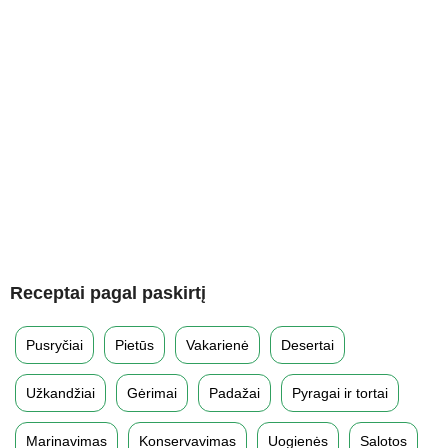
Receptai pagal paskirtį
Pusryčiai
Pietūs
Vakarienė
Desertai
Užkandžiai
Gėrimai
Padažai
Pyragai ir tortai
Marinavimas
Konservavimas
Uogienės
Salotos