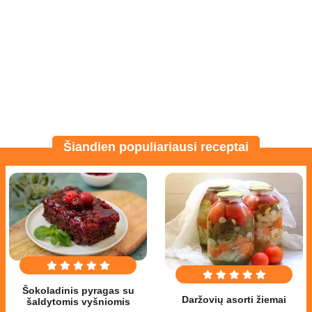
Šiandien populiariausi receptai
Šokoladinis pyragas su
Daržovių asorti žiemai
šaldytomis vyšniomis