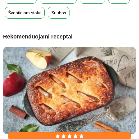
Šventiniam stalui
Sriubos
Rekomenduojami receptai