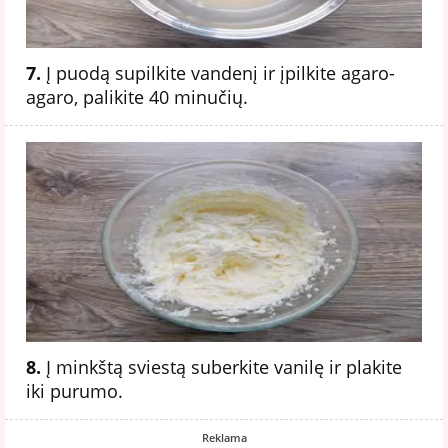
7.
Į puodą supilkite vandenį ir įpilkite agaro-
agaro, palikite 40 minučių.
8.
Į minkštą sviestą suberkite vanilę ir plakite
iki purumo.
Reklama