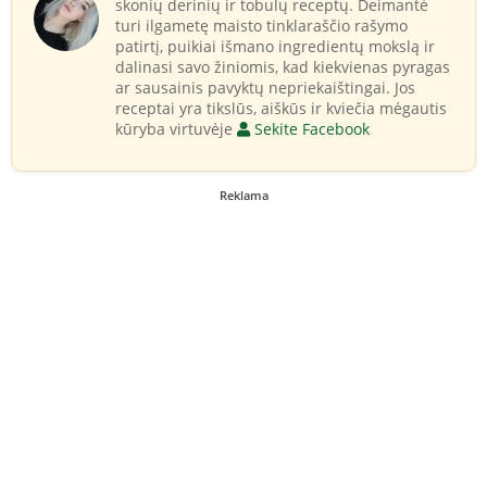
skonių derinių ir tobulų receptų. Deimantė
turi ilgametę maisto tinklaraščio rašymo
patirtį, puikiai išmano ingredientų mokslą ir
dalinasi savo žiniomis, kad kiekvienas pyragas
ar sausainis pavyktų nepriekaištingai. Jos
receptai yra tikslūs, aiškūs ir kviečia mėgautis
kūryba virtuvėje
Sekite Facebook
Reklama