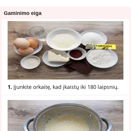
Gaminimo eiga
1.
Įjunkite orkaitę, kad įkaistų iki 180 laipsnių.