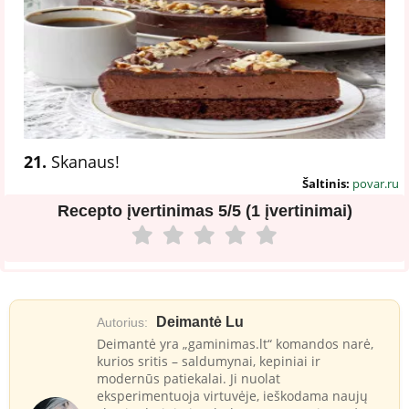
21.
Skanaus!
Šaltinis:
povar.ru
Recepto įvertinimas
5/5 (1 įvertinimai)
Deimantė Lu
Autorius:
Deimantė yra „gaminimas.lt“ komandos narė,
kurios sritis – saldumynai, kepiniai ir
modernūs patiekalai. Ji nuolat
eksperimentuoja virtuvėje, ieškodama naujų