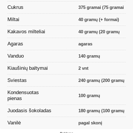
Cukrus
375 gramai (75 gramai
Miltai
40 gramų (+ formai)
Kakavos milteliai
40 gramų (20 gramų
Agaras
agaras
Vanduo
140 gramų
Kiaušinių baltymai
2 vnt
Sviestas
240 gramų (200 gramų
Kondensuotas
100 gramų
pienas
Juodasis šokoladas
180 gramų (100 gramų
Vanilė
pagal skonį