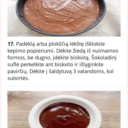
17.
Padėklą arba plokščią lėkštę išklokite
kepimo popieriumi. Dėkite žiedą iš nuimamos
formos, be dugno, įdėkite biskvitą. Šokoladinį
suflė perkelkite ant biskvito ir išlyginkite
paviršių. Dėkite į šaldytuvą 3 valandoms, kol
sutvirtės.