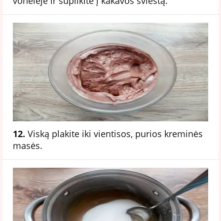
vonelėje ir supilkite į kakavos sviestą.
12.
Viską plakite iki vientisos, purios kreminės
masės.