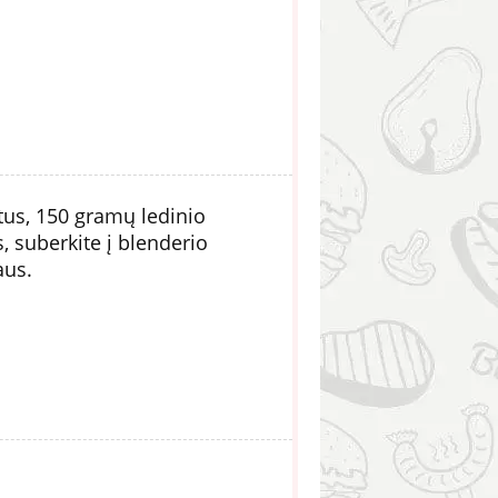
tus, 150 gramų ledinio
s, suberkite į blenderio
aus.