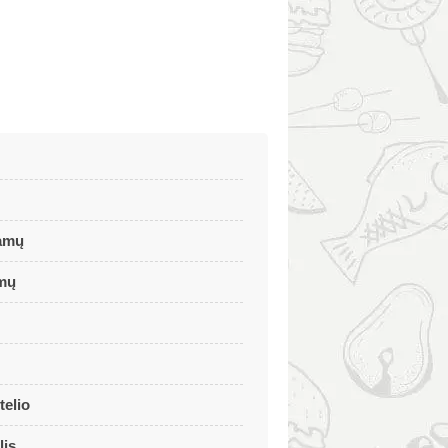
ramų
amų
telio
lis