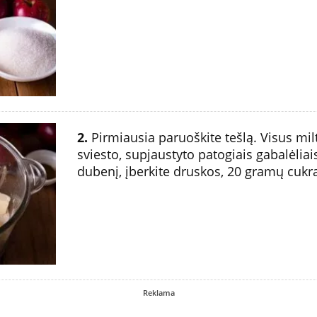
2.
Pirmiausia paruoškite tešlą. Visus mil
sviesto, supjaustyto patogiais gabalėliai
dubenį, įberkite druskos, 20 gramų cukr
Reklama