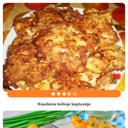
Kiauliena tešloje keptuvėje