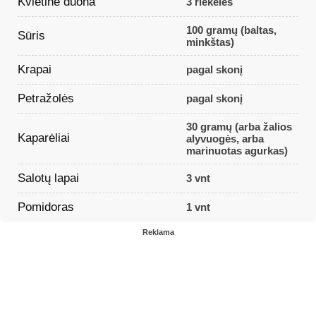
Kvietinė duona
3 riekelės
100 gramų (baltas,
Sūris
minkštas)
Krapai
pagal skonį
Petražolės
pagal skonį
30 gramų (arba žalios
Kaparėliai
alyvuogės, arba
marinuotas agurkas)
Salotų lapai
3 vnt
Pomidoras
1 vnt
Reklama