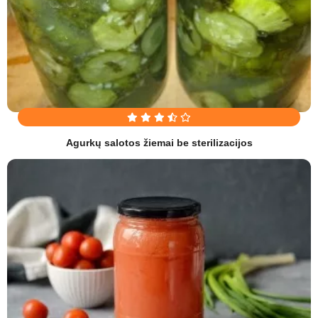
Agurkų salotos žiemai be sterilizacijos