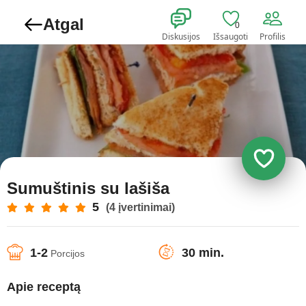
Atgal
0
Diskusijos
Išsaugoti
Profilis
Sumuštinis su lašiša
5
(4 įvertinimai)
1-2
30 min.
Porcijos
Apie receptą