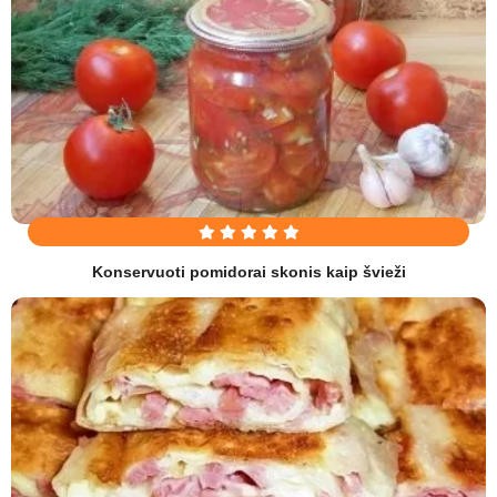
Konservuoti pomidorai skonis kaip švieži