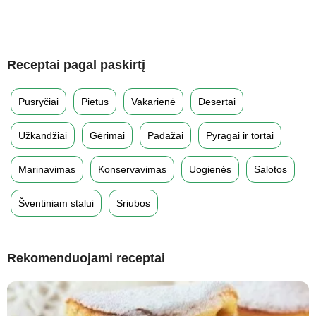
Receptai pagal paskirtį
Pusryčiai
Pietūs
Vakarienė
Desertai
Užkandžiai
Gėrimai
Padažai
Pyragai ir tortai
Marinavimas
Konservavimas
Uogienės
Salotos
Šventiniam stalui
Sriubos
Rekomenduojami receptai