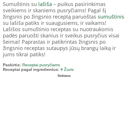
Sumuštinis su
lašiša
– puikus pasirinkimas
sveikiems ir skaniems pusryčiams! Pagal šį
žingsnis po žingsnio receptą paruoštas
sumuštinis
su lašiša patiks ir suaugusiems, ir vaikams!
Lašišos sumuštinio receptas su nuotraukomis
padės paruošti skanius ir sveikus pusryčius visai
šeimai! Paprastas ir patikrintas žingsnis po
žingsnio receptas sutaupys jūsų brangų laiką ir
jums tikrai patiks!
Paskirtis:
Receptai pusryčiams
Receptai pagal ingredientus:
# Žuvis
Reklama