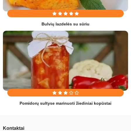
Bulvių lazdelės su sūriu
Pomidorų sultyse marinuoti žiediniai kopūstai
Kontaktai