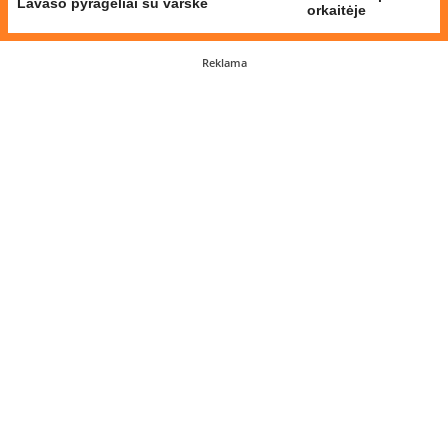
Lavašo pyragėliai su varške
orkaitėje
Reklama