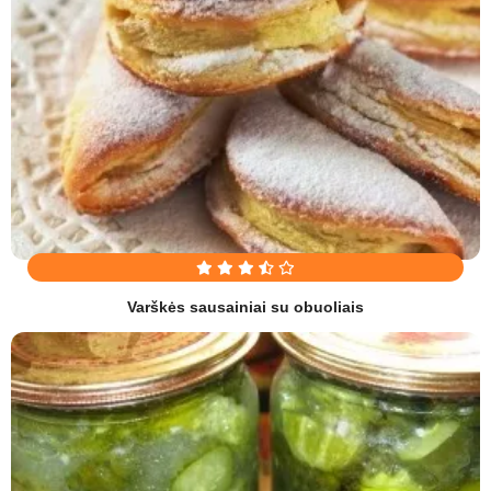
Varškės sausainiai su obuoliais