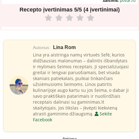
Šaltinis:
povar.ru
Recepto įvertinimas
5/5 (4 įvertinimai)
Lina Rom
Autorius:
Lina yra aistringa namų virtuvės šefė, kurios
didžiausias malonumas – dalintis išbandytais
ir mylimais šeimos receptais. Ji specializuojasi
greitai ir lengvai paruošiamais, bet visada
skaniais patiekalais, puikiai tinkančiais
užsiėmusioms šeimoms. Linos patirtis
kulinarijoje augo kartu su jos šeima, o dabar ji
savo praktiškais patarimais ir nuoširdžiais
receptais dalinasi su gaminimas.lt
skaitytojais. Jos tikslas – įkvėpti kiekvieną
atrasti gaminimo džiaugsmą.
Sekite
Facebook
Reklama