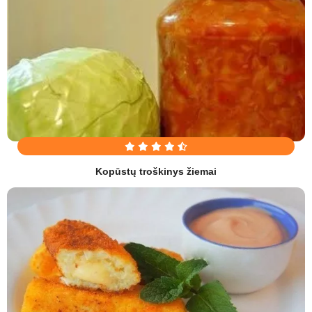
Kopūstų troškinys žiemai