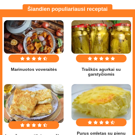
Šiandien populiariausi receptai
Marinuotos voveraitės
Traškūs agurkai su
garstyčiomis
Purus omletas su pienu