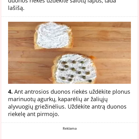
duonos riekės uždėkite salotų lapus, tada
lašišą.
4.
Ant antrosios duonos riekės uždėkite plonus
marinuotų agurkų, kaparėlių ar žaliųjų
alyvuogių griežinėlius. Uždėkite antrą duonos
riekelę ant pirmojo.
Reklama