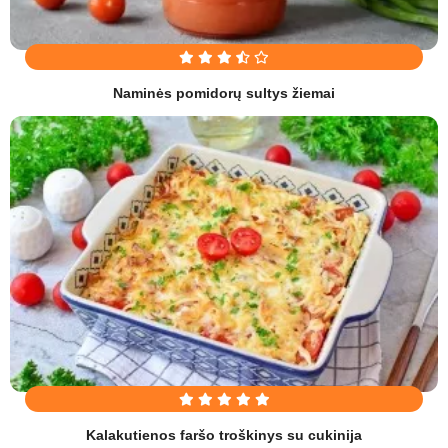
Naminės pomidorų sultys žiemai
Kalakutienos faršo troškinys su cukinija