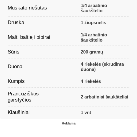
1/4 arbatinio
Muskato riešutas
šaukštelio
Druska
1 žiupsnelis
1/4 arbatinio
Malti baltieji pipirai
šaukštelio
Sūris
200 gramų
4 riekelės (skrudinta
Duona
duona)
Kumpis
4 riekelės
Prancūziškos
2 arbatiniai šaukšteliai
garstyčios
Kiaušiniai
1 vnt
Reklama