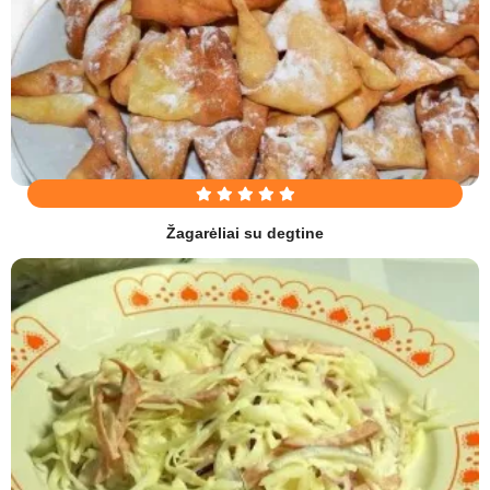
Žagarėliai su degtine