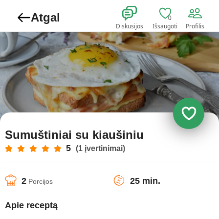
Atgal
0
Diskusijos
Išsaugoti
Profilis
Sumuštiniai su kiaušiniu
5
(1 įvertinimai)
2
25 min.
Porcijos
Apie receptą