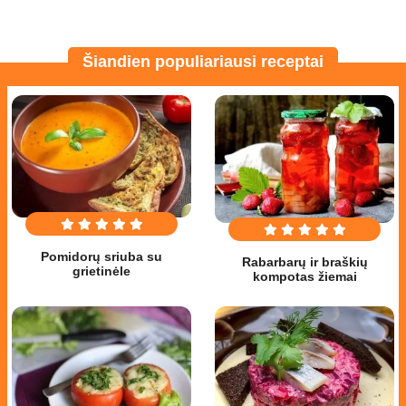
Šiandien populiariausi receptai
Pomidorų sriuba su
Rabarbarų ir braškių
grietinėle
kompotas žiemai