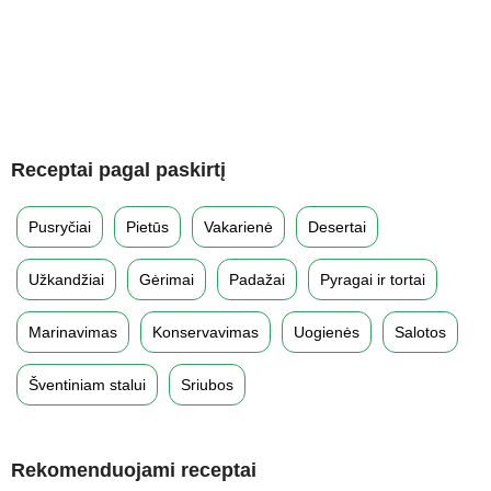
Receptai pagal paskirtį
Pusryčiai
Pietūs
Vakarienė
Desertai
Užkandžiai
Gėrimai
Padažai
Pyragai ir tortai
Marinavimas
Konservavimas
Uogienės
Salotos
Šventiniam stalui
Sriubos
Rekomenduojami receptai