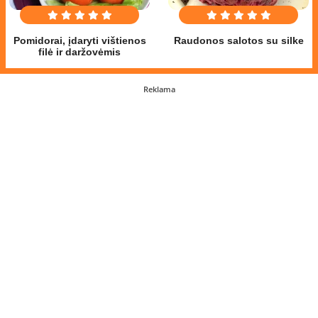
Pomidorai, įdaryti vištienos
Raudonos salotos su silke
filė ir daržovėmis
Reklama