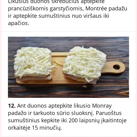
Likusius duonos skrebučius aptepkite
prancūziškomis garstyčiomis, Montrée padažu
ir aptepkite sumuštinius nuo viršaus iki
apačios.
12.
Ant duonos aptepkite likusio Monray
padažo ir tarkuoto sūrio sluoksnį. Paruoštus
sumuštinius kepkite iki 200 laipsnių įkaitintoje
orkaitėje 15 minučių.