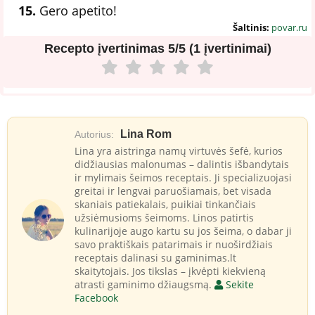
15.
Gero apetito!
Šaltinis:
povar.ru
Recepto įvertinimas
5/5 (1 įvertinimai)
Lina Rom
Autorius:
Lina yra aistringa namų virtuvės šefė, kurios
didžiausias malonumas – dalintis išbandytais
ir mylimais šeimos receptais. Ji specializuojasi
greitai ir lengvai paruošiamais, bet visada
skaniais patiekalais, puikiai tinkančiais
užsiėmusioms šeimoms. Linos patirtis
kulinarijoje augo kartu su jos šeima, o dabar ji
savo praktiškais patarimais ir nuoširdžiais
receptais dalinasi su gaminimas.lt
skaitytojais. Jos tikslas – įkvėpti kiekvieną
atrasti gaminimo džiaugsmą.
Sekite
Facebook