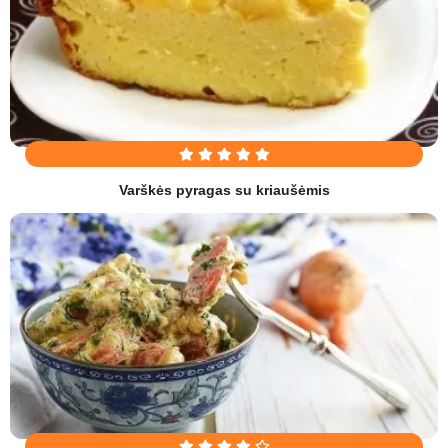
Varškės pyragas su kriaušėmis