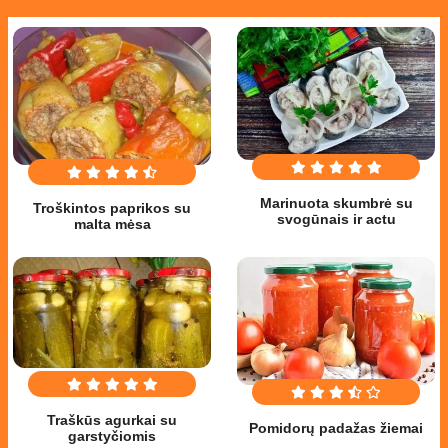
Marinuota skumbrė su
Troškintos paprikos su
svogūnais ir actu
malta mėsa
Traškūs agurkai su
Pomidorų padažas žiemai
garstyčiomis