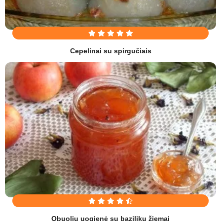
Cepelinai su spirgučiais
Obuolių uogienė su baziliku žiemai