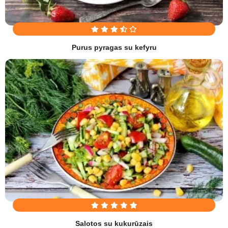
Purus pyragas su kefyru
Salotos su kukurūzais