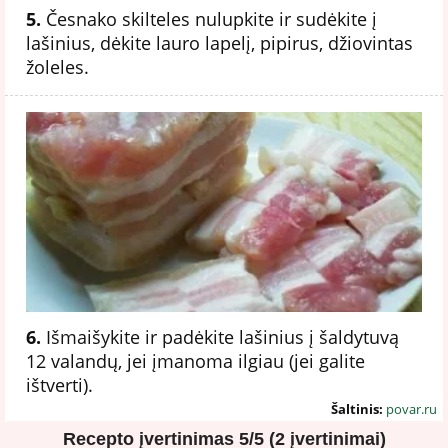
5.
Česnako skilteles nulupkite ir sudėkite į
lašinius, dėkite lauro lapelį, pipirus, džiovintas
žoleles.
6.
Išmaišykite ir padėkite lašinius į šaldytuvą
12 valandų, jei įmanoma ilgiau (jei galite
ištverti).
Šaltinis:
povar.ru
Recepto įvertinimas
5/5 (2 įvertinimai)