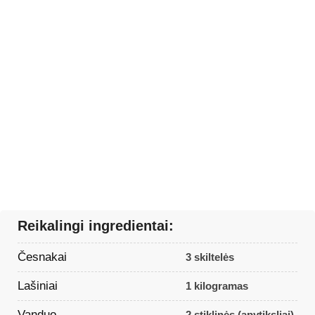
Reikalingi ingredientai:
Česnakai
3 skiltelės
Lašiniai
1 kilogramas
Vanduo
2 stiklinės (apytiksliai)