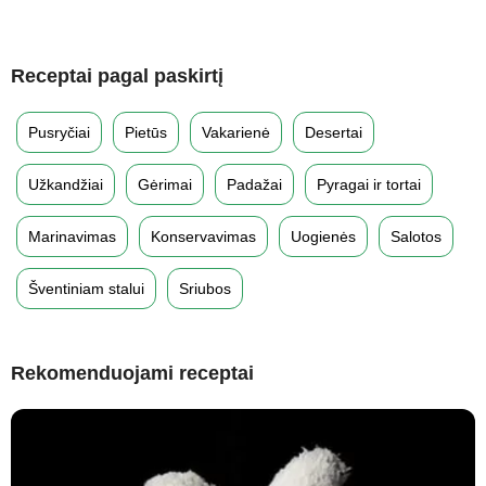
Receptai pagal paskirtį
Pusryčiai
Pietūs
Vakarienė
Desertai
Užkandžiai
Gėrimai
Padažai
Pyragai ir tortai
Marinavimas
Konservavimas
Uogienės
Salotos
Šventiniam stalui
Sriubos
Rekomenduojami receptai