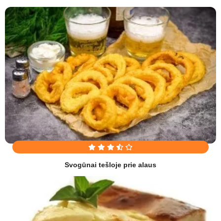
Svogūnai tešloje prie alaus