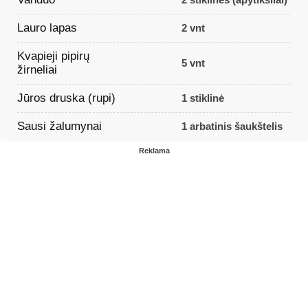
Lauro lapas
2 vnt
Kvapieji pipirų
5 vnt
žirneliai
Jūros druska (rupi)
1 stiklinė
Sausi žalumynai
1 arbatinis šaukštelis
Reklama