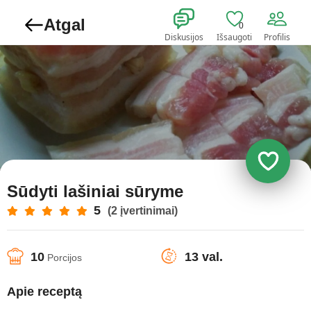
Atgal
0
Diskusijos
Išsaugoti
Profilis
Sūdyti lašiniai sūryme
5
(2 įvertinimai)
10
13 val.
Porcijos
Apie receptą