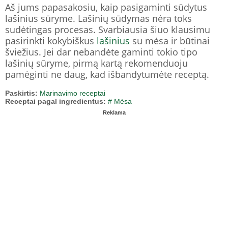
Aš jums papasakosiu, kaip pasigaminti sūdytus
lašinius sūryme. Lašinių sūdymas nėra toks
sudėtingas procesas. Svarbiausia šiuo klausimu
pasirinkti kokybiškus
lašinius
su mėsa ir būtinai
šviežius. Jei dar nebandėte gaminti tokio tipo
lašinių sūryme, pirmą kartą rekomenduoju
pamėginti ne daug, kad išbandytumėte receptą.
Paskirtis:
Marinavimo receptai
Receptai pagal ingredientus:
# Mėsa
Reklama