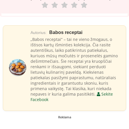
Babos receptai
Autorius:
„Babos receptai“ – tai ne vieno žmogaus, o
ištisos kartų išminties kolekcija. Čia rasite
autentiškus, laiko patikrintus patiekalus,
kuriuos mūsų močiutės ir prosenelės gamino
dešimtmečiais. Šie receptai yra kruopščiai
renkami ir išsaugomi, siekiant perduoti
lietuvių kulinarinį paveldą. Kiekvienas
patiekalas pasižymi paprastumu, natūraliais
ingredientais ir garantuotu skoniu, kuris
primena vaikystę. Tai klasika, kuri niekada
nepaves ir kuria galima pasitikėti.
Sekite
Facebook
Reklama