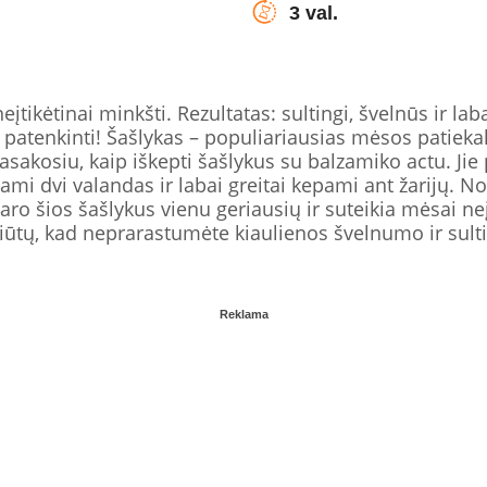
3 val.
eįtikėtinai minkšti. Rezultatas: sultingi, švelnūs ir la
e patenkinti! Šašlykas – populiariausias mėsos patiekal
sakosiu, kaip iškepti šašlykus su balzamiko actu. Jie 
ami dvi valandas ir labai greitai kepami ant žarijų. No
ro šios šašlykus vienu geriausių ir suteikia mėsai ne
žiūtų, kad neprarastumėte kiaulienos švelnumo ir sul
Reklama