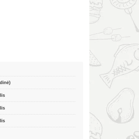
dinė)
lis
lis
lis