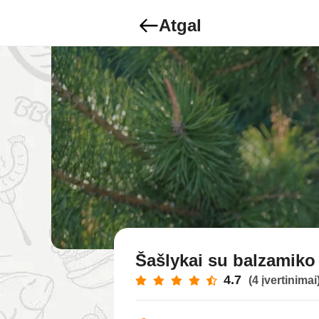
Atgal
Šašlykai su balzamiko
4.7
(4 įvertinimai