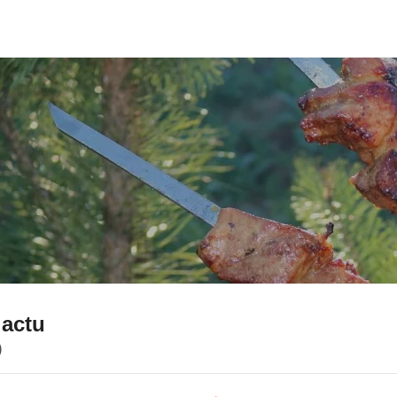
 actu
)