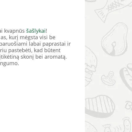
bai kvapnūs
šašlykai
!
as, kurį mėgsta visi be
paruošiami labai paprastai ir
riu pastebėti, kad būtent
įtikėtiną skonį bei aromatą.
tingumo.