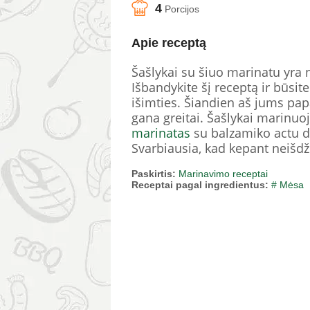
4
Porcijos
Apie receptą
Šašlykai su šiuo marinatu yra n
Išbandykite šį receptą ir būsit
išimties. Šiandien aš jums papa
gana greitai. Šašlykai marinuoj
marinatas
su balzamiko actu da
Svarbiausia, kad kepant neišd
Paskirtis:
Marinavimo receptai
Receptai pagal ingredientus:
# Mėsa