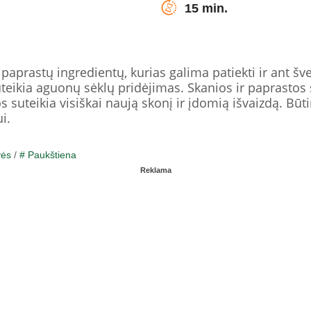
15 min.
 paprastų ingredientų, kurias galima patiekti ir ant šve
eikia aguonų sėklų pridėjimas. Skanios ir paprastos 
s suteikia visiškai naują skonį ir įdomią išvaizdą. Būti
i.
vės
/
# Paukštiena
Reklama