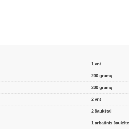
1 vnt
200 gramų
200 gramų
2 vnt
2 šaukštai
1 arbatinis šaukšte