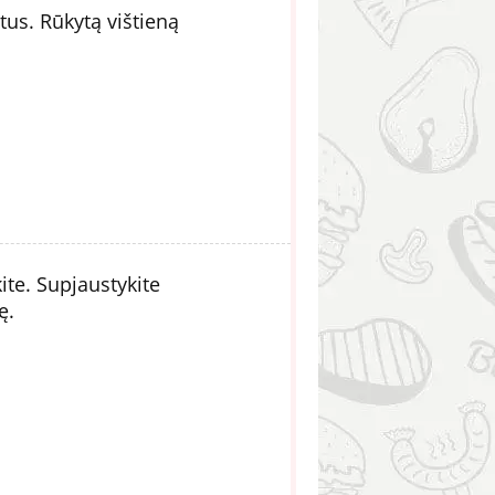
tus. Rūkytą vištieną
ite. Supjaustykite
ę.