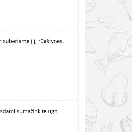
 suberiame į jį rūgštynes.
elsdami sumažinkite ugnį