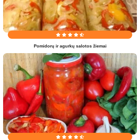
Pomidorų ir agurkų salotos žiemai