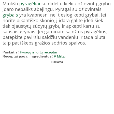
Minkšti
pyragėliai
su dideliu kiekiu džiovintų grybų
įdaro nepaliks abejingų. Pyragai su džiovintais
grybais
yra kvapnesni nei tiesiog kepti grybai. Jei
norite pikantiško skonio, į įdarą galite įdėti šiek
tiek pjaustytų sūdytų grybų ir apkepti kartu su
sausais grybais. Jei gaminate saldžius pyragėlius,
patepkite paviršių saldžiu vandeniu ir tada pluta
taip pat iškeps gražios sodrios spalvos.
Paskirtis:
Pyragų ir tortų receptai
Receptai pagal ingredientus:
# Miltai
Reklama