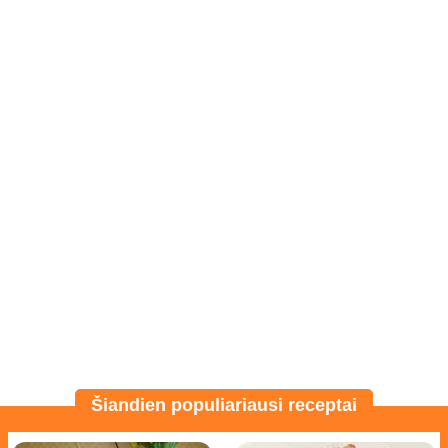
Šiandien populiariausi receptai