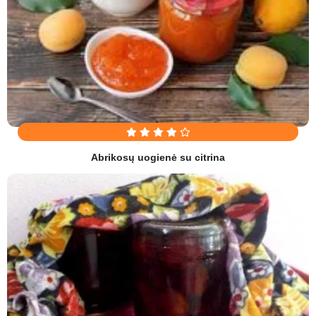
Abrikosų uogienė su citrina