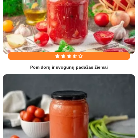
Pomidorų ir svogūnų padažas žiemai