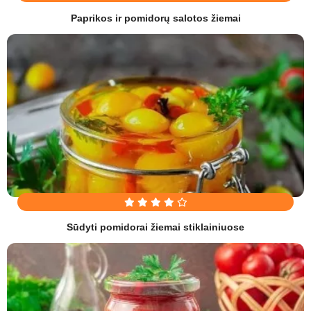
Paprikos ir pomidorų salotos žiemai
Sūdyti pomidorai žiemai stiklainiuose