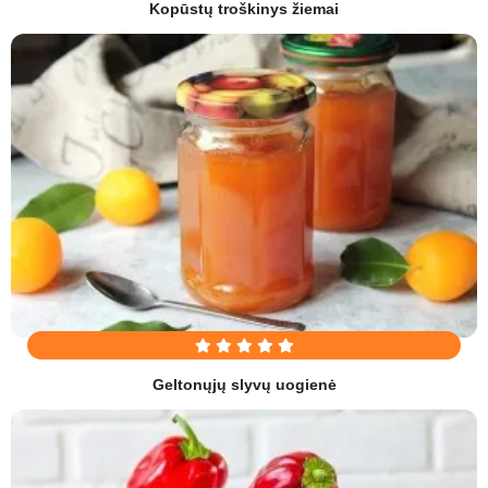
Kopūstų troškinys žiemai
Geltonųjų slyvų uogienė