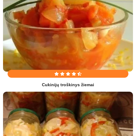
Cukinijų troškinys žiemai