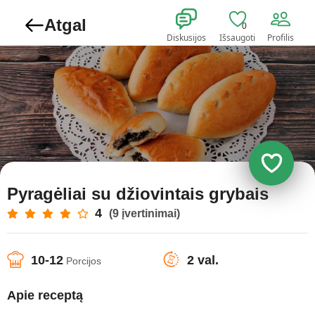
Atgal
0
Diskusijos
Išsaugoti
Profilis
Pyragėliai su džiovintais grybais
4
(9 įvertinimai)
10-12
2 val.
Porcijos
Apie receptą