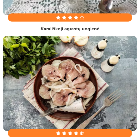
Karališkoji agrastų uogienė