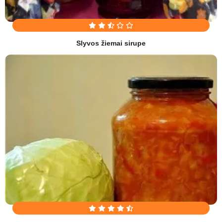
Slyvos žiemai sirupe