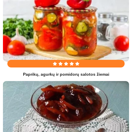
Paprikų, agurkų ir pomidorų salotos žiemai