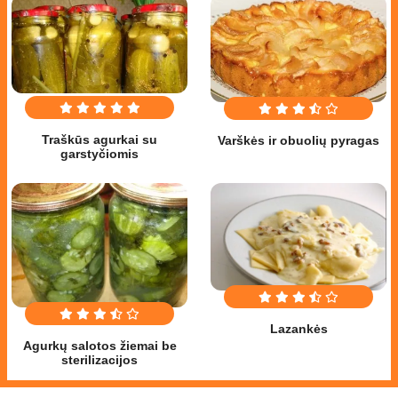
Traškūs agurkai su
Varškės ir obuolių pyragas
garstyčiomis
Lazankės
Agurkų salotos žiemai be
sterilizacijos