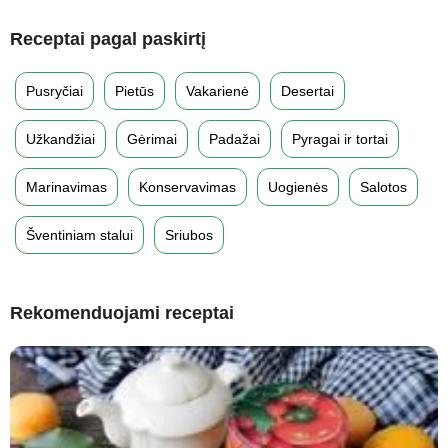
Receptai pagal paskirtį
Pusryčiai
Pietūs
Vakarienė
Desertai
Užkandžiai
Gėrimai
Padažai
Pyragai ir tortai
Marinavimas
Konservavimas
Uogienės
Salotos
Šventiniam stalui
Sriubos
Rekomenduojami receptai