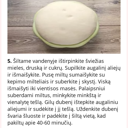
5.
Šiltame vandenyje ištirpinkite šviežias
mieles, druską ir cukrų. Supilkite augalinį aliejų
ir išmaišykite. Pusę miltų sumaišykite su
kepimo milteliais ir suberkite į skystį. Viską
išmaišyti iki vientisos masės. Palaipsniui
suberdami miltus, minkykite minkštą ir
vienalytę tešlą. Gilų dubenį ištepkite augaliniu
aliejumi ir sudėkite į jį tešlą. Uždenkite dubenį
švaria šluoste ir padėkite į šiltą vietą, kad
pakiltų apie 40-60 minučių.