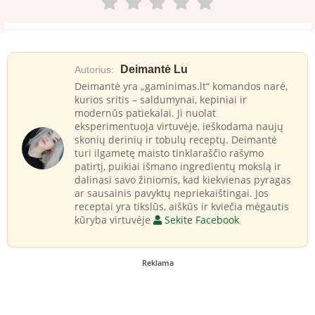
Deimantė Lu
Autorius:
Deimantė yra „gaminimas.lt“ komandos narė,
kurios sritis – saldumynai, kepiniai ir
modernūs patiekalai. Ji nuolat
eksperimentuoja virtuvėje, ieškodama naujų
skonių derinių ir tobulų receptų. Deimantė
turi ilgametę maisto tinklaraščio rašymo
patirtį, puikiai išmano ingredientų mokslą ir
dalinasi savo žiniomis, kad kiekvienas pyragas
ar sausainis pavyktų nepriekaištingai. Jos
receptai yra tikslūs, aiškūs ir kviečia mėgautis
kūryba virtuvėje
Sekite Facebook
Reklama