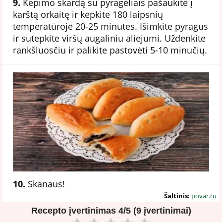
9.
Kepimo skardą su pyragėliais pašaukite į
karštą orkaitę ir kepkite 180 laipsnių
temperatūroje 20-25 minutes. Išimkite pyragus
ir sutepkite viršų augaliniu aliejumi. Uždenkite
rankšluosčiu ir palikite pastovėti 5-10 minučių.
10.
Skanaus!
Šaltinis:
povar.ru
Recepto įvertinimas
4/5 (9 įvertinimai)