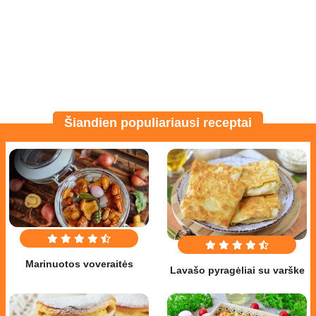
Šiandien populiariausi receptai
Marinuotos voveraitės
Lavašo pyragėliai su varške