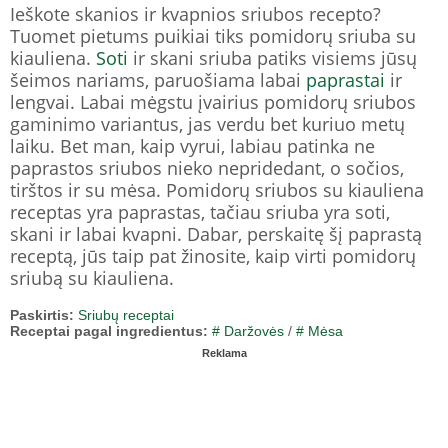
Ieškote skanios ir kvapnios sriubos recepto?
Tuomet pietums puikiai tiks pomidorų sriuba su
kiauliena.
Soti
ir skani sriuba patiks visiems jūsų
šeimos nariams, paruošiama labai
paprastai
ir
lengvai. Labai mėgstu įvairius pomidorų sriubos
gaminimo variantus, jas verdu bet kuriuo metų
laiku. Bet man, kaip vyrui, labiau patinka ne
paprastos sriubos nieko nepridedant, o sočios,
tirštos ir su mėsa. Pomidorų sriubos su kiauliena
receptas yra paprastas, tačiau sriuba yra soti,
skani ir labai kvapni. Dabar, perskaitę šį paprastą
receptą, jūs taip pat žinosite, kaip virti pomidorų
sriubą su kiauliena.
Paskirtis:
Sriubų receptai
Receptai pagal ingredientus:
# Daržovės
/
# Mėsa
Reklama