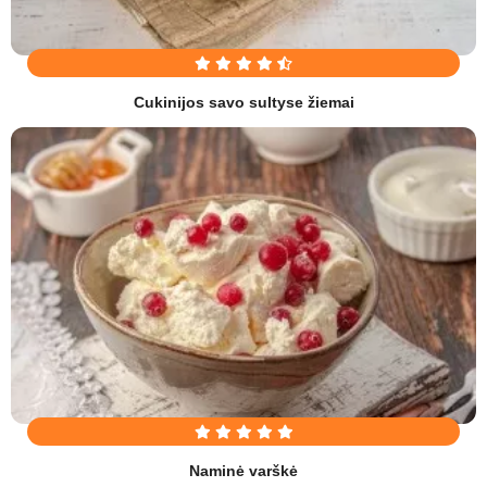
Cukinijos savo sultyse žiemai
Naminė varškė