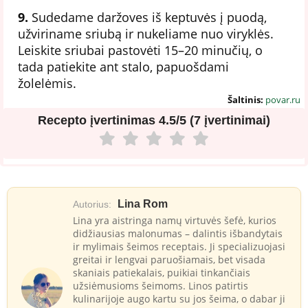
9.
Sudedame daržoves iš keptuvės į puodą,
užviriname sriubą ir nukeliame nuo viryklės.
Leiskite sriubai pastovėti 15–20 minučių, o
tada patiekite ant stalo, papuošdami
žolelėmis.
Šaltinis:
povar.ru
Recepto įvertinimas
4.5/5 (7 įvertinimai)
Lina Rom
Autorius:
Lina yra aistringa namų virtuvės šefė, kurios
didžiausias malonumas – dalintis išbandytais
ir mylimais šeimos receptais. Ji specializuojasi
greitai ir lengvai paruošiamais, bet visada
skaniais patiekalais, puikiai tinkančiais
užsiėmusioms šeimoms. Linos patirtis
kulinarijoje augo kartu su jos šeima, o dabar ji