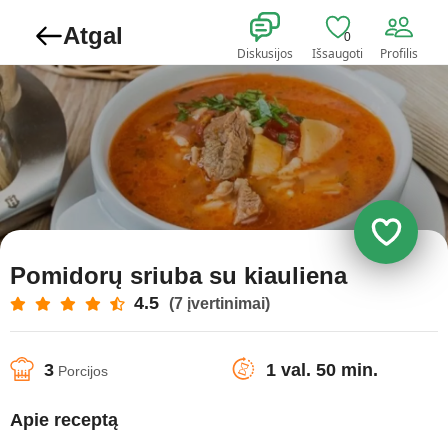
Atgal
0
Diskusijos
Išsaugoti
Profilis
Pomidorų sriuba su kiauliena
4.5
(7 įvertinimai)
3
1 val. 50 min.
Porcijos
Apie receptą