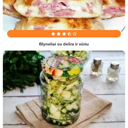
Blyneliai su dešra ir sūriu