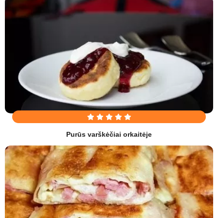
Purūs varškėčiai orkaitėje