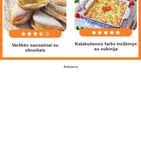
Kalakutienos faršo troškinys
Varškės sausainiai su
su cukinija
obuoliais
Reklama