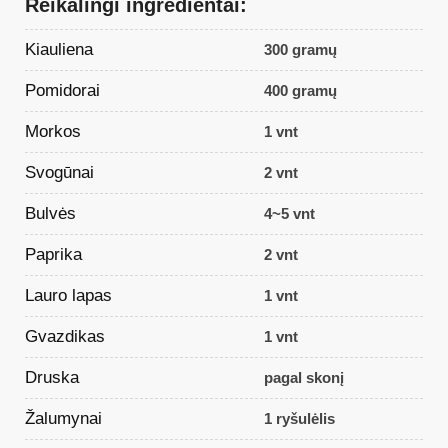
Reikalingi ingredientai:
Kiauliena
300 gramų
Pomidorai
400 gramų
Morkos
1 vnt
Svogūnai
2 vnt
Bulvės
4~5 vnt
Paprika
2 vnt
Lauro lapas
1 vnt
Gvazdikas
1 vnt
Druska
pagal skonį
Žalumynai
1 ryšulėlis