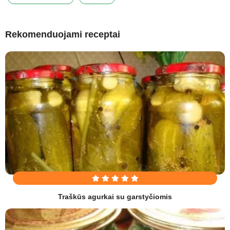
Rekomenduojami receptai
Traškūs agurkai su garstyčiomis