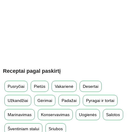
Receptai pagal paskirtį
Pusryčiai
Pietūs
Vakarienė
Desertai
Užkandžiai
Gėrimai
Padažai
Pyragai ir tortai
Marinavimas
Konservavimas
Uogienės
Salotos
Šventiniam stalui
Sriubos