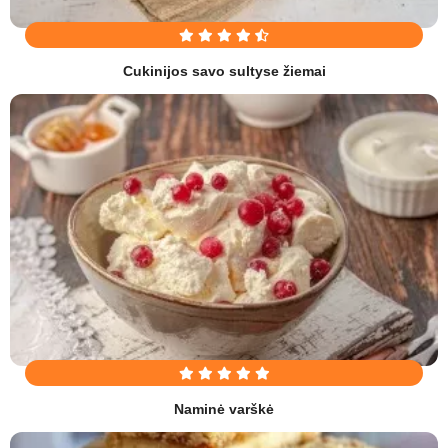
Cukinijos savo sultyse žiemai
Naminė varškė