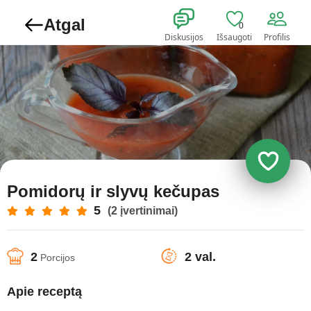
Atgal
0
Diskusijos
Išsaugoti
Profilis
Pomidorų ir slyvų kečupas
5
(2 įvertinimai)
2
2 val.
Porcijos
Apie receptą