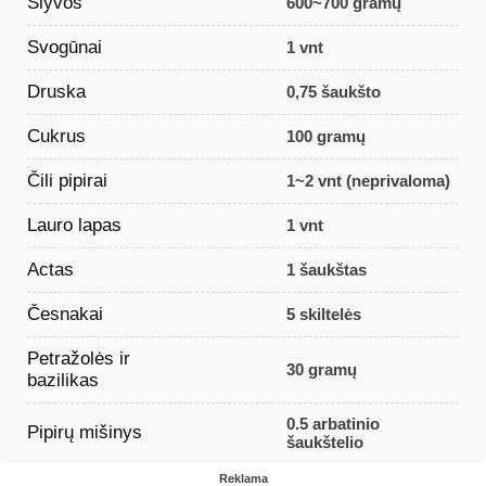
Slyvos
600~700 gramų
Svogūnai
1 vnt
Druska
0,75 šaukšto
Cukrus
100 gramų
Čili pipirai
1~2 vnt (neprivaloma)
Lauro lapas
1 vnt
Actas
1 šaukštas
Česnakai
5 skiltelės
Petražolės ir
30 gramų
bazilikas
0.5 arbatinio
Pipirų mišinys
šaukštelio
Reklama