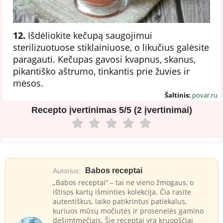
12.
Išdėliokite kečupą saugojimui
sterilizuotuose stiklainiuose, o likučius galėsite
paragauti. Kečupas gavosi kvapnus, skanus,
pikantiško aštrumo, tinkantis prie žuvies ir
mėsos.
Šaltinis:
povar.ru
Recepto įvertinimas
5/5 (2 įvertinimai)
Babos receptai
Autorius:
„Babos receptai“ – tai ne vieno žmogaus, o
ištisos kartų išminties kolekcija. Čia rasite
autentiškus, laiko patikrintus patiekalus,
kuriuos mūsų močiutės ir prosenelės gamino
dešimtmečiais. Šie receptai yra kruopščiai