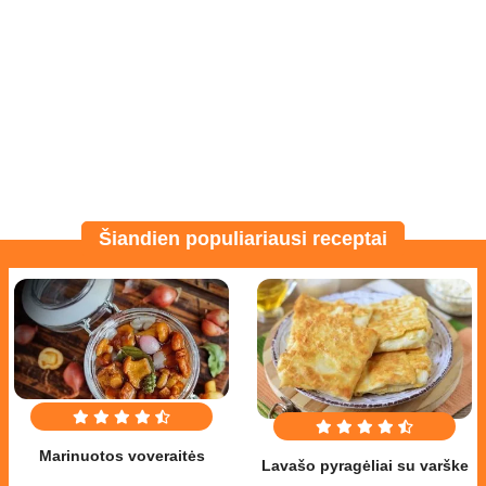
Šiandien populiariausi receptai
Marinuotos voveraitės
Lavašo pyragėliai su varške