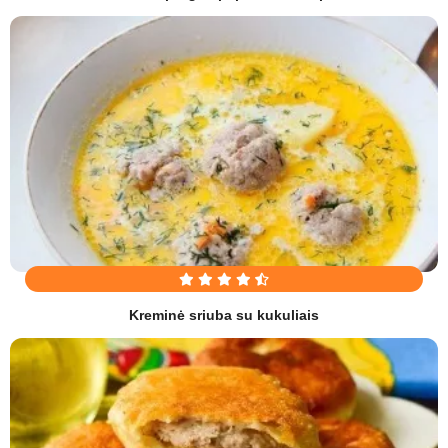
Kreminė sriuba su kukuliais