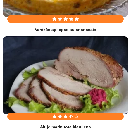
Varškės apkepas su ananasais
Aluje marinuota kiauliena