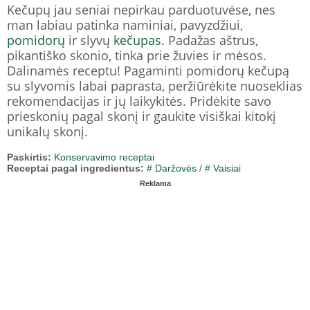
Kečupų jau seniai nepirkau parduotuvėse, nes
man labiau patinka naminiai, pavyzdžiui,
pomidorų
ir slyvų
kečupas
. Padažas aštrus,
pikantiško skonio, tinka prie žuvies ir mėsos.
Dalinamės receptu! Pagaminti pomidorų kečupą
su slyvomis labai paprasta, peržiūrėkite nuoseklias
rekomendacijas ir jų laikykitės. Pridėkite savo
prieskonių pagal skonį ir gaukite visiškai kitokį
unikalų skonį.
Paskirtis:
Konservavimo receptai
Receptai pagal ingredientus:
# Daržovės
/
# Vaisiai
Reklama