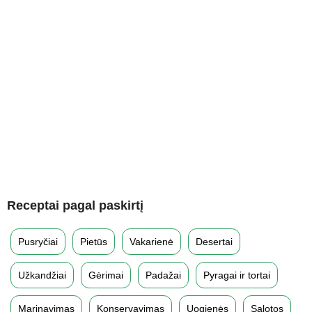
Receptai pagal paskirtį
Pusryčiai
Pietūs
Vakarienė
Desertai
Užkandžiai
Gėrimai
Padažai
Pyragai ir tortai
Marinavimas
Konservavimas
Uogienės
Salotos