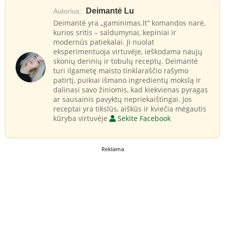
Deimantė Lu
Autorius:
Deimantė yra „gaminimas.lt“ komandos narė,
kurios sritis – saldumynai, kepiniai ir
modernūs patiekalai. Ji nuolat
eksperimentuoja virtuvėje, ieškodama naujų
skonių derinių ir tobulų receptų. Deimantė
turi ilgametę maisto tinklaraščio rašymo
patirtį, puikiai išmano ingredientų mokslą ir
dalinasi savo žiniomis, kad kiekvienas pyragas
ar sausainis pavyktų nepriekaištingai. Jos
receptai yra tikslūs, aiškūs ir kviečia mėgautis
kūryba virtuvėje
Sekite Facebook
Reklama