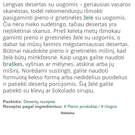
Lengvas desertas su uogomis – geriausias vasaros
skanėstas, todėl rekomenduoju išmokti
pasigaminti pieno ir grietinėlės
želė
su uogomis.
Čia nėra nieko sudėtingo, tačiau desertas yra
neįtikėtinai skanus. Prieš keletą metų išmokau
gaminti pieno ir grietinėlės želė su uogomis, o
dabar tai mūsų šeimos mėgstamiausias desertas.
Būtinai naudokite pieno ir grietinėlės mišinį, kad
želė būtų minkštesnė. Kaip uogas galite naudoti
braškes
, vyšnias ar mėlynes, atskirai arba jų
mišinį. Norėdami sustingti, galite naudoti
formuotą kekso formą arba nedidelius puodelius
ir patiekti desertą porcijomis. Šią želė galite
patiekti su klevų ar šokolado sirupu.
Paskirtis:
Desertų receptai
Receptai pagal ingredientus:
# Pieno produktai
/
# Uogos
Reklama