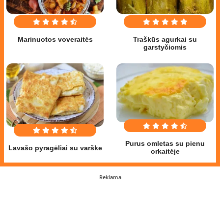
Marinuotos voveraitės
Traškūs agurkai su
garstyčiomis
Purus omletas su pienu
Lavašo pyragėliai su varške
orkaitėje
Reklama