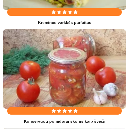
Kreminės varškės parfaitas
Konservuoti pomidorai skonis kaip švieži