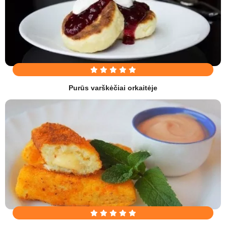
Purūs varškėčiai orkaitėje