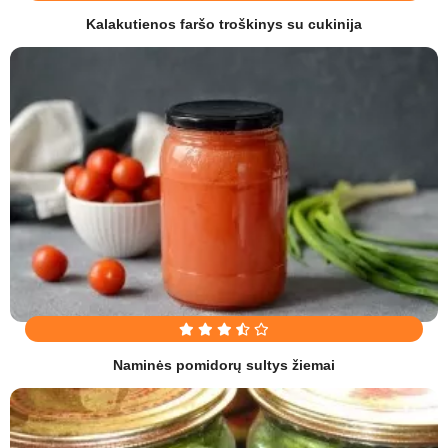
Kalakutienos faršo troškinys su cukinija
Naminės pomidorų sultys žiemai