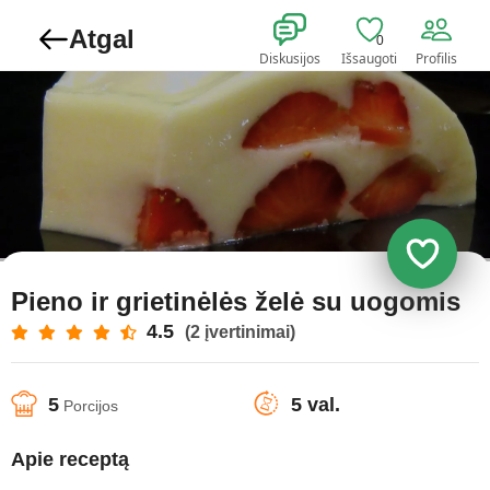
Atgal
0
Diskusijos
Išsaugoti
Profilis
Pieno ir grietinėlės želė su uogomis
4.5
(2 įvertinimai)
5
5 val.
Porcijos
Apie receptą