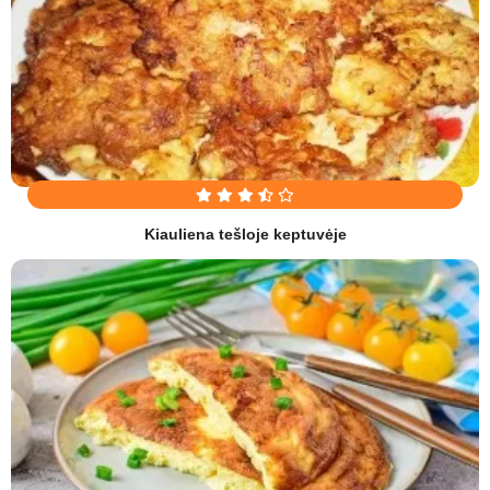
Kiauliena tešloje keptuvėje