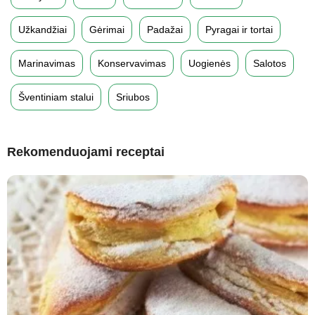
Užkandžiai
Gėrimai
Padažai
Pyragai ir tortai
Marinavimas
Konservavimas
Uogienės
Salotos
Šventiniam stalui
Sriubos
Rekomenduojami receptai