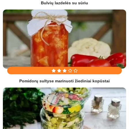
Bulvių lazdelės su sūriu
Pomidorų sultyse marinuoti žiediniai kopūstai