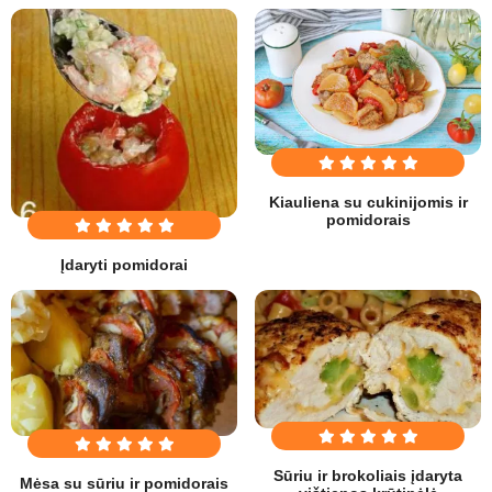
Kiauliena su cukinijomis ir
pomidorais
Įdaryti pomidorai
Sūriu ir brokoliais įdaryta
Mėsa su sūriu ir pomidorais