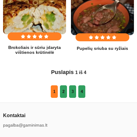
Brokoliais ir sūriu įdaryta
Pupelių sriuba su ryžiais
vištienos krūtinėlė
Puslapis
1 iš 4
1
2
3
4
Kontaktai
pagalba@gaminimas.lt