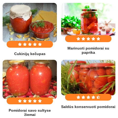
Marinuoti pomidorai su
paprika
Cukinijų kečupas
Saldūs konservuoti pomidorai
Pomidorai savo sultyse
žiemai