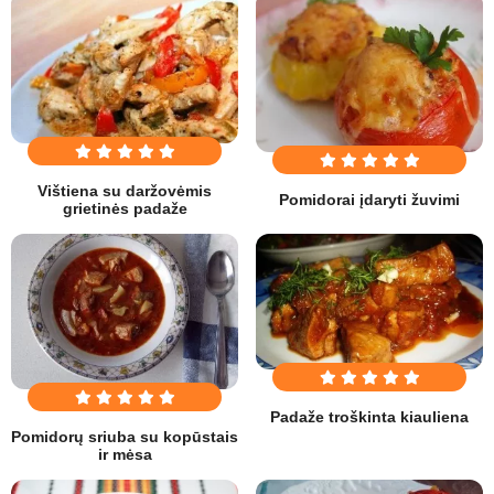
Vištiena su daržovėmis
Pomidorai įdaryti žuvimi
grietinės padaže
Padaže troškinta kiauliena
Pomidorų sriuba su kopūstais
ir mėsa