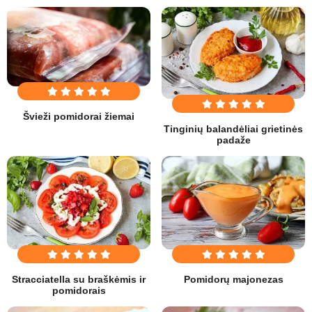
Švieži pomidorai žiemai
Tinginių balandėliai grietinės
padaže
Stracciatella su braškėmis ir
Pomidorų majonezas
pomidorais