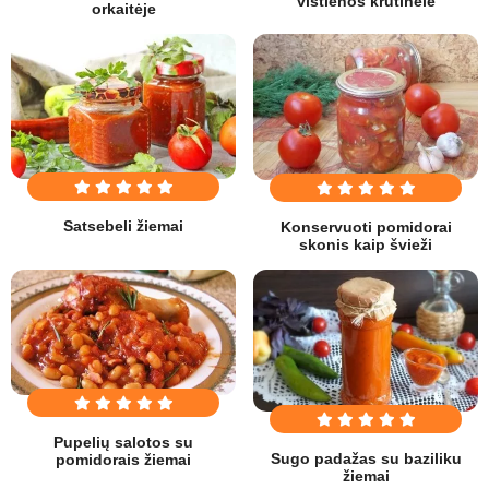
vištienos krūtinėlė
orkaitėje
Satsebeli žiemai
Konservuoti pomidorai
skonis kaip švieži
Pupelių salotos su
Sugo padažas su baziliku
pomidorais žiemai
žiemai