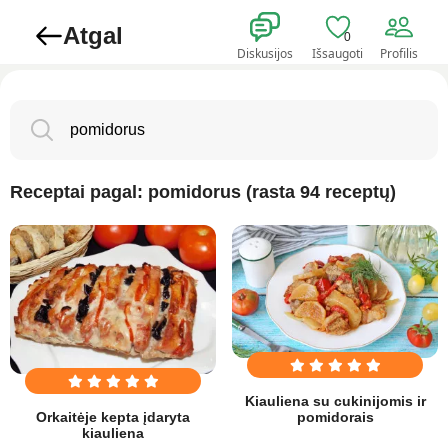
Atgal
0
Diskusijos
Išsaugoti
Profilis
Receptai pagal: pomidorus (rasta 94 receptų)
Kiauliena su cukinijomis ir
pomidorais
Orkaitėje kepta įdaryta
kiauliena