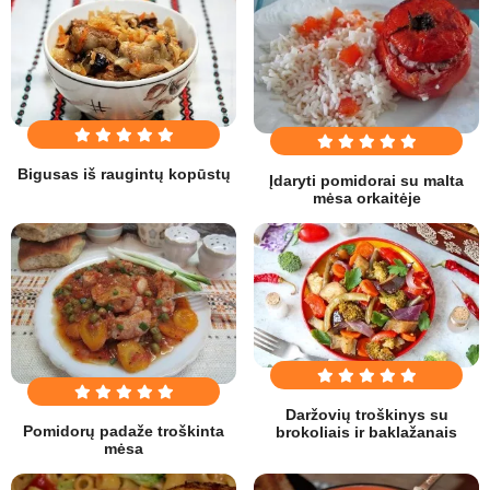
Bigusas iš raugintų kopūstų
Įdaryti pomidorai su malta
mėsa orkaitėje
Daržovių troškinys su
Pomidorų padaže troškinta
brokoliais ir baklažanais
mėsa