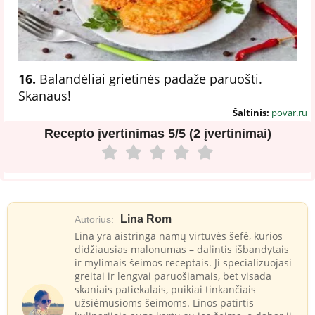
16.
Balandėliai grietinės padaže paruošti.
Skanaus!
Šaltinis:
povar.ru
Recepto įvertinimas
5/5 (2 įvertinimai)
Lina Rom
Autorius:
Lina yra aistringa namų virtuvės šefė, kurios
didžiausias malonumas – dalintis išbandytais
ir mylimais šeimos receptais. Ji specializuojasi
greitai ir lengvai paruošiamais, bet visada
skaniais patiekalais, puikiai tinkančiais
užsiėmusioms šeimoms. Linos patirtis