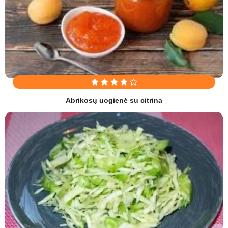
Abrikosų uogienė su citrina