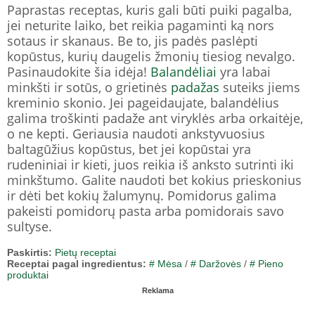
Paprastas receptas, kuris gali būti puiki pagalba,
jei neturite laiko, bet reikia pagaminti ką nors
sotaus ir skanaus. Be to, jis padės paslėpti
kopūstus, kurių daugelis žmonių tiesiog nevalgo.
Pasinaudokite šia idėja!
Balandėliai
yra labai
minkšti ir sotūs, o grietinės
padažas
suteiks jiems
kreminio skonio. Jei pageidaujate, balandėlius
galima troškinti padaže ant viryklės arba orkaitėje,
o ne kepti. Geriausia naudoti ankstyvuosius
baltagūžius kopūstus, bet jei kopūstai yra
rudeniniai ir kieti, juos reikia iš anksto sutrinti iki
minkštumo. Galite naudoti bet kokius prieskonius
ir dėti bet kokių žalumynų. Pomidorus galima
pakeisti pomidorų pasta arba pomidorais savo
sultyse.
Paskirtis:
Pietų receptai
Receptai pagal ingredientus:
# Mėsa
/
# Daržovės
/
# Pieno
produktai
Reklama