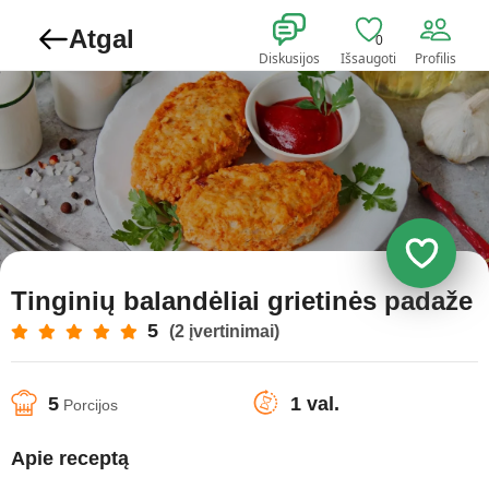
Atgal
0
Diskusijos
Išsaugoti
Profilis
Tinginių balandėliai grietinės padaže
5
(2 įvertinimai)
5
1 val.
Porcijos
Apie receptą