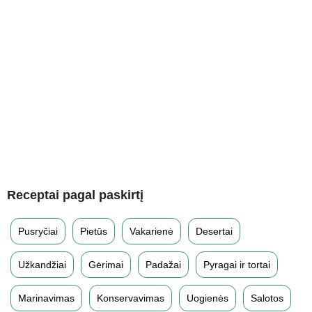
Receptai pagal paskirtį
Pusryčiai
Pietūs
Vakarienė
Desertai
Užkandžiai
Gėrimai
Padažai
Pyragai ir tortai
Marinavimas
Konservavimas
Uogienės
Salotos