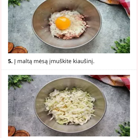
5.
Į maltą mėsą įmuškite kiaušinį.