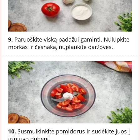
9.
Paruoškite viską padažui gaminti. Nulupkite
morkas ir česnaką, nuplaukite daržoves.
10.
Susmulkinkite pomidorus ir sudėkite juos į
trintuvo dubenį.