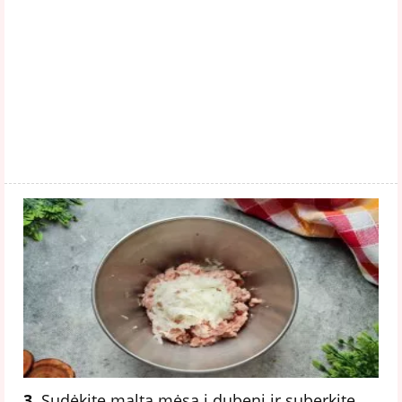
3.
Sudėkite maltą mėsą į dubenį ir suberkite