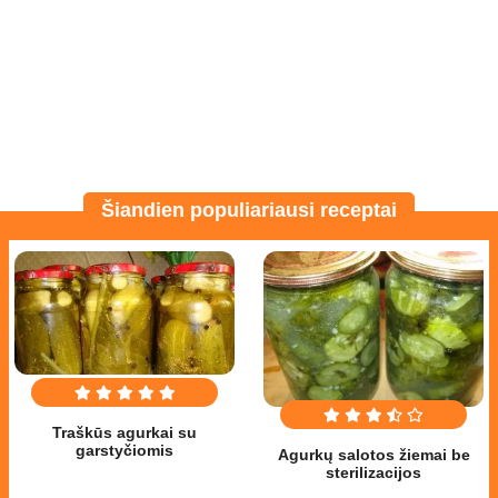
Šiandien populiariausi receptai
Traškūs agurkai su
garstyčiomis
Agurkų salotos žiemai be
sterilizacijos