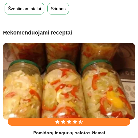
Šventiniam stalui
Sriubos
Rekomenduojami receptai
Pomidorų ir agurkų salotos žiemai