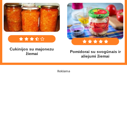
Cukinijos su majonezu
Pomidorai su svogūnais ir
žiemai
aliejumi žiemai
Reklama