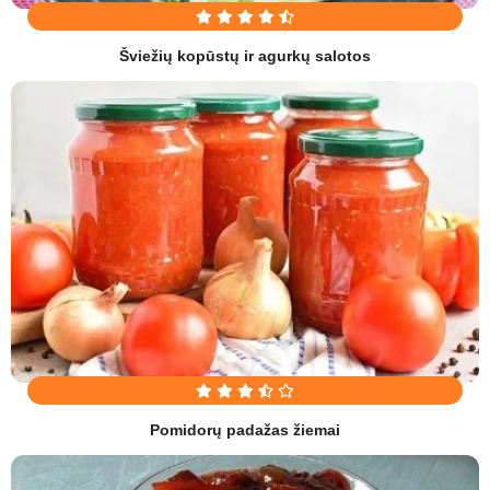
Šviežių kopūstų ir agurkų salotos
Pomidorų padažas žiemai