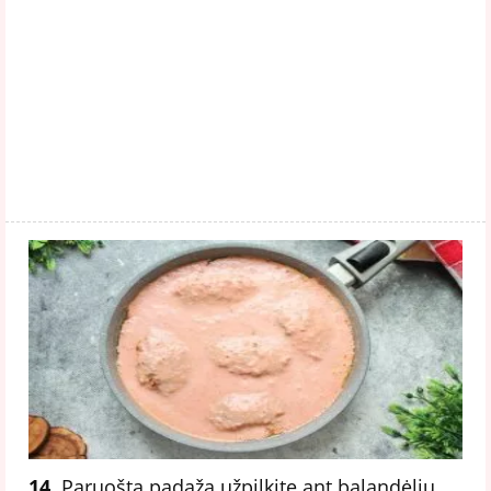
14.
Paruoštą padažą užpilkite ant balandėlių.