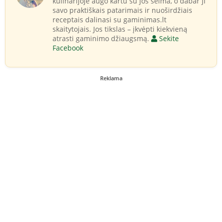
kulinarijoje augo kartu su jos šeima, o dabar ji
savo praktiškais patarimais ir nuoširdžiais
receptais dalinasi su gaminimas.lt
skaitytojais. Jos tikslas – įkvėpti kiekvieną
atrasti gaminimo džiaugsmą.
Sekite
Facebook
Reklama