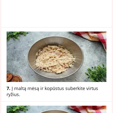
7.
Į maltą mėsą ir kopūstus suberkite virtus
ryžius.