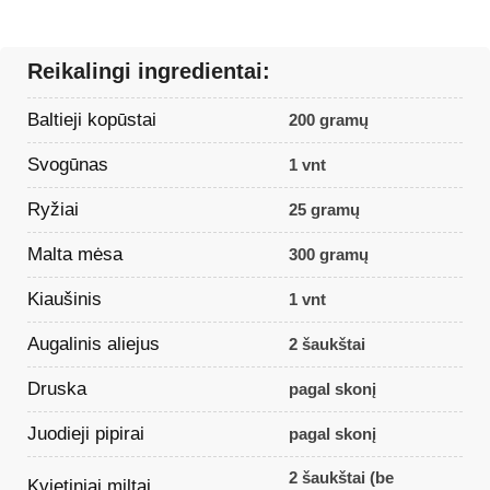
Reikalingi ingredientai:
Baltieji kopūstai
200 gramų
Svogūnas
1 vnt
Ryžiai
25 gramų
Malta mėsa
300 gramų
Kiaušinis
1 vnt
Augalinis aliejus
2 šaukštai
Druska
pagal skonį
Juodieji pipirai
pagal skonį
2 šaukštai (be
Kvietiniai miltai