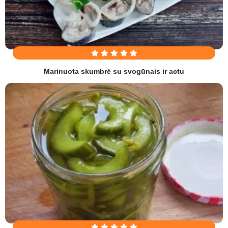
Marinuota skumbrė su svogūnais ir actu