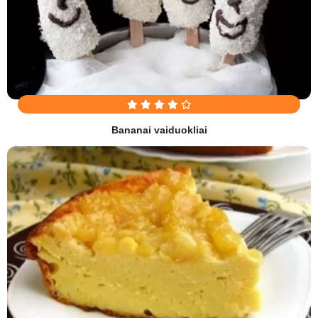
Bananai vaiduokliai