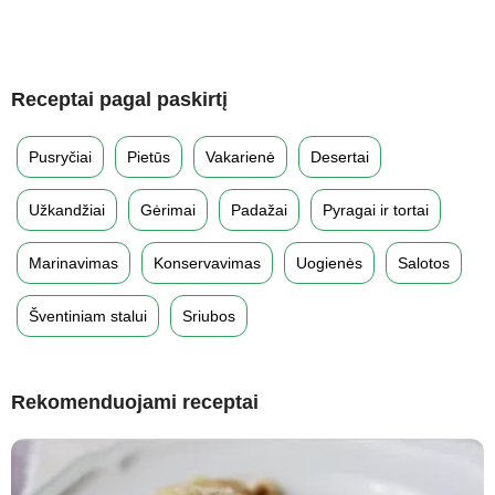
Receptai pagal paskirtį
Pusryčiai
Pietūs
Vakarienė
Desertai
Užkandžiai
Gėrimai
Padažai
Pyragai ir tortai
Marinavimas
Konservavimas
Uogienės
Salotos
Šventiniam stalui
Sriubos
Rekomenduojami receptai