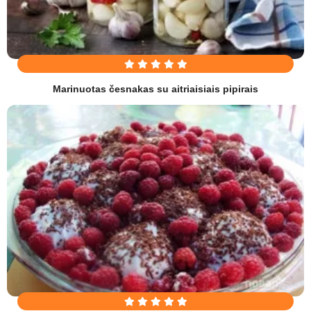
Marinuotas česnakas su aitriaisiais pipirais