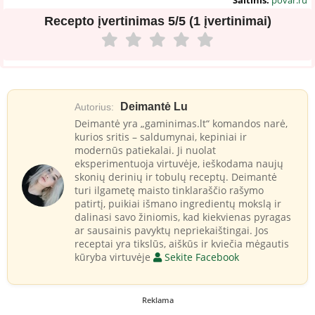
Recepto įvertinimas
5/5 (1 įvertinimai)
Deimantė Lu
Autorius:
Deimantė yra „gaminimas.lt“ komandos narė,
kurios sritis – saldumynai, kepiniai ir
modernūs patiekalai. Ji nuolat
eksperimentuoja virtuvėje, ieškodama naujų
skonių derinių ir tobulų receptų. Deimantė
turi ilgametę maisto tinklaraščio rašymo
patirtį, puikiai išmano ingredientų mokslą ir
dalinasi savo žiniomis, kad kiekvienas pyragas
ar sausainis pavyktų nepriekaištingai. Jos
receptai yra tikslūs, aiškūs ir kviečia mėgautis
kūryba virtuvėje
Sekite Facebook
Reklama