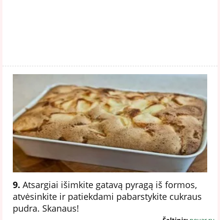
9.
Atsargiai išimkite gatavą pyragą iš formos,
atvėsinkite ir patiekdami pabarstykite cukraus
pudra. Skanaus!
Šaltinis:
povar.ru