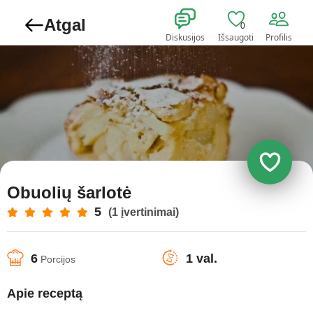
Atgal
0
Diskusijos
Išsaugoti
Profilis
Obuolių šarlotė
5
(1 įvertinimai)
6
1 val.
Porcijos
Apie receptą