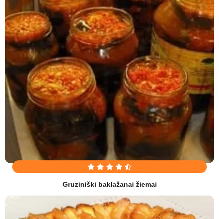
Gruziniški baklažanai žiemai