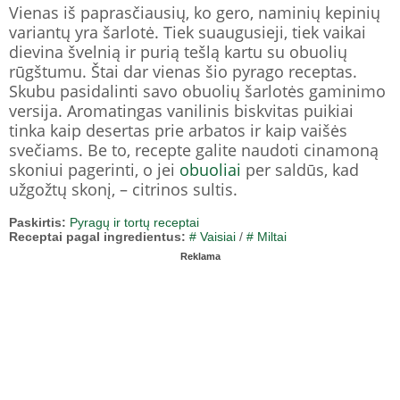
Vienas iš paprasčiausių, ko gero, naminių kepinių
variantų yra šarlotė. Tiek suaugusieji, tiek vaikai
dievina švelnią ir purią tešlą kartu su obuolių
rūgštumu. Štai dar vienas šio pyrago receptas.
Skubu pasidalinti savo obuolių šarlotės gaminimo
versija. Aromatingas vanilinis biskvitas puikiai
tinka kaip desertas prie arbatos ir kaip vaišės
svečiams. Be to, recepte galite naudoti cinamoną
skoniui pagerinti, o jei
obuoliai
per saldūs, kad
užgožtų skonį, – citrinos sultis.
Paskirtis:
Pyragų ir tortų receptai
Receptai pagal ingredientus:
# Vaisiai
/
# Miltai
Reklama