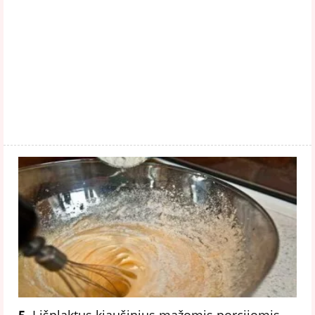
5.
Į išplaktus kiaušinius mažomis porcijomis