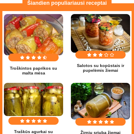
Šiandien populiariausi receptai
Salotos su kopūstais ir
Troškintos paprikos su
pupelėmis žiemai
malta mėsa
Traškūs agurkai su
Žirnių sriuba žiemai