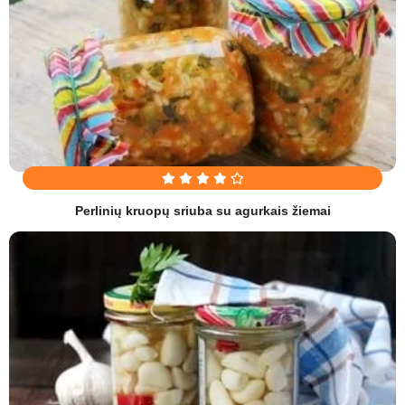
Perlinių kruopų sriuba su agurkais žiemai