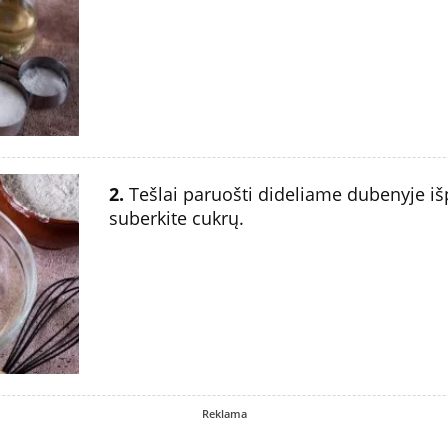
2.
Tešlai paruošti dideliame dubenyje išp
suberkite cukrų.
Reklama