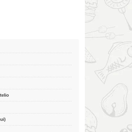
telio
ui)