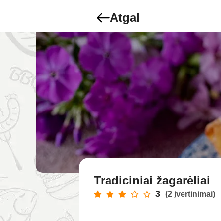
Atgal
Tradiciniai žagarėliai
3
(2 įvertinimai)