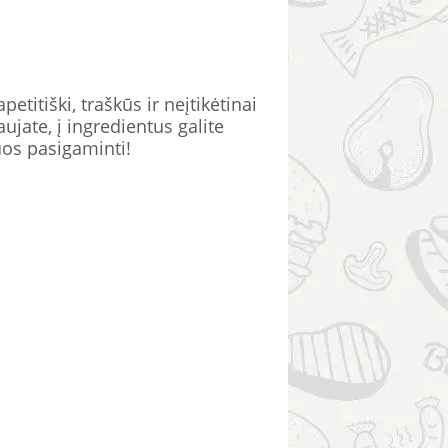
etitiški, traškūs ir neįtikėtinai
ujate, į ingredientus galite
uos pasigaminti!