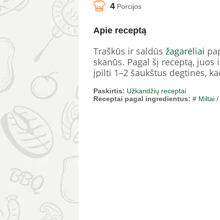
4
Porcijos
Apie receptą
Traškūs ir saldūs
žagarėliai
pap
skanūs. Pagal šį receptą, juos i
įpilti 1–2 šaukštus degtinės, k
Paskirtis:
Užkandžių receptai
Receptai pagal ingredientus:
# Miltai