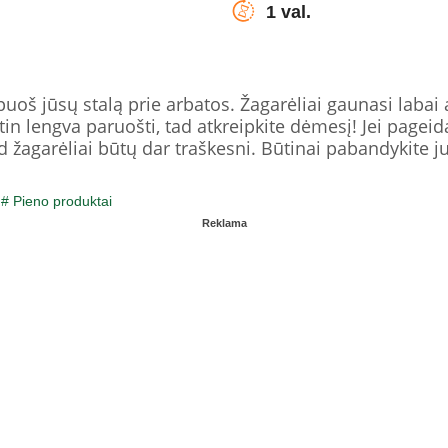
1 val.
uoš jūsų stalą prie arbatos. Žagarėliai gaunasi labai ap
tin lengva paruošti, tad atkreipkite dėmesį! Jei pageida
ad žagarėliai būtų dar traškesni. Būtinai pabandykite j
/
# Pieno produktai
Reklama