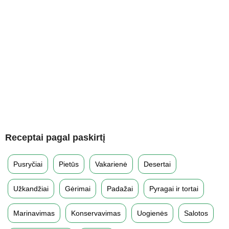
Receptai pagal paskirtį
Pusryčiai
Pietūs
Vakarienė
Desertai
Užkandžiai
Gėrimai
Padažai
Pyragai ir tortai
Marinavimas
Konservavimas
Uogienės
Salotos