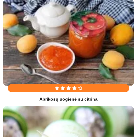
Abrikosų uogienė su citrina