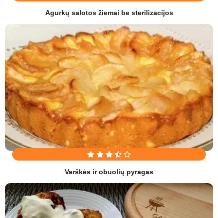
Agurkų salotos žiemai be sterilizacijos
Varškės ir obuolių pyragas