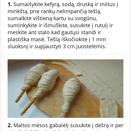
1.
Sumaišykite kefyrą, sodą, druską ir miltus į
minkštą, prie rankų nelimpančią tešlą,
sumalkite vištieną kartu su svogūnu,
suminkykite ir išmuškite, susukite į rutulį ir
meskite ant stalo kad gautųsi standi ir
plastiška masė. Tešlą iškočiokite į 1 mm
sluoksnį ir supjaustyti 3 cm juostelėmis.
2.
Maltos mėsos gabalėlį susukite į dešrą ir per