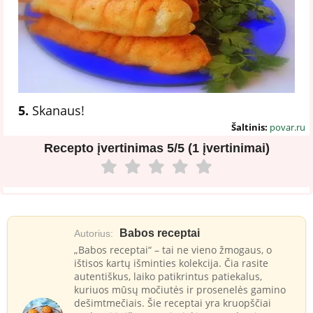
5.
Skanaus!
Šaltinis:
povar.ru
Recepto įvertinimas
5/5 (1 įvertinimai)
Babos receptai
Autorius:
„Babos receptai“ – tai ne vieno žmogaus, o
ištisos kartų išminties kolekcija. Čia rasite
autentiškus, laiko patikrintus patiekalus,
kuriuos mūsų močiutės ir prosenelės gamino
dešimtmečiais. Šie receptai yra kruopščiai