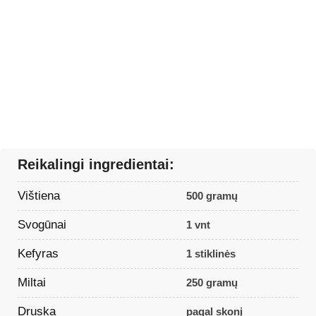
Reikalingi ingredientai:
Vištiena
500 gramų
Svogūnai
1 vnt
Kefyras
1 stiklinės
Miltai
250 gramų
Druska
pagal skonį