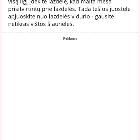
visą ilgį įdėkite lazdelę, kad malta mėsa
prisitvirtintų prie lazdelės. Tada tešlos juostele
apjuoskite nuo lazdelės vidurio - gausite
netikras vištos šlauneles.
Reklama