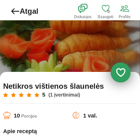
Atgal
0
Diskusijos
Išsaugoti
Profilis
Netikros vištienos šlaunelės
5
(1 įvertinimai)
10
1 val.
Porcijos
Apie receptą