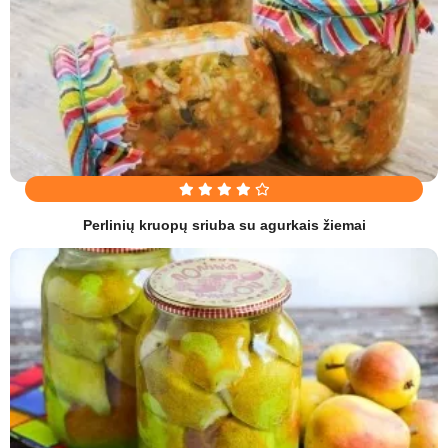
Perlinių kruopų sriuba su agurkais žiemai