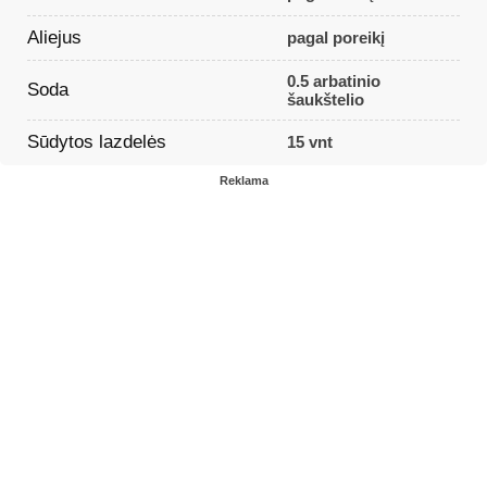
Aliejus
pagal poreikį
0.5 arbatinio
Soda
šaukštelio
Sūdytos lazdelės
15 vnt
Reklama