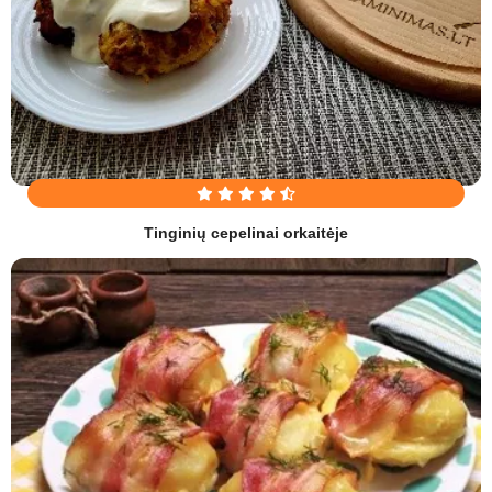
Tinginių cepelinai orkaitėje