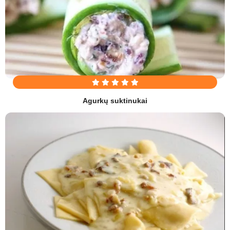
Agurkų suktinukai