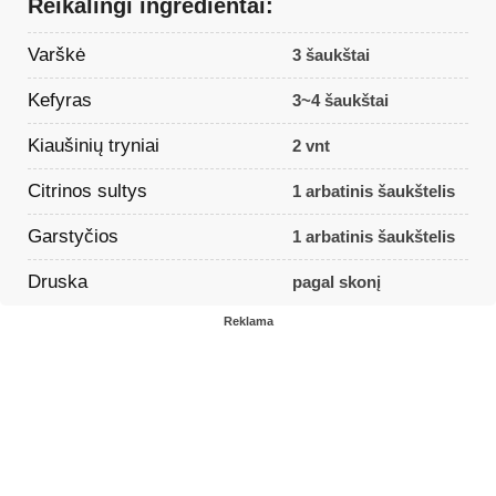
Reikalingi ingredientai:
Varškė
3 šaukštai
Kefyras
3~4 šaukštai
Kiaušinių tryniai
2 vnt
Citrinos sultys
1 arbatinis šaukštelis
Garstyčios
1 arbatinis šaukštelis
Druska
pagal skonį
Reklama