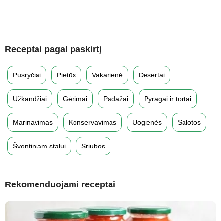
Receptai pagal paskirtį
Pusryčiai
Pietūs
Vakarienė
Desertai
Užkandžiai
Gėrimai
Padažai
Pyragai ir tortai
Marinavimas
Konservavimas
Uogienės
Salotos
Šventiniam stalui
Sriubos
Rekomenduojami receptai