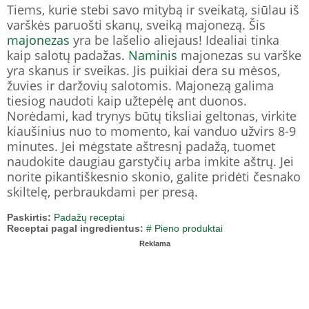
Tiems, kurie stebi savo mitybą ir sveikatą, siūlau iš
varškės paruošti skanų, sveiką majonezą. Šis
majonezas
yra be lašelio aliejaus! Idealiai tinka
kaip salotų padažas.
Naminis
majonezas su varške
yra skanus ir sveikas. Jis puikiai dera su mėsos,
žuvies ir daržovių salotomis. Majonezą galima
tiesiog naudoti kaip užtepėlę ant duonos.
Norėdami, kad trynys būtų tiksliai geltonas, virkite
kiaušinius nuo to momento, kai vanduo užvirs 8-9
minutes. Jei mėgstate aštresnį padažą, tuomet
naudokite daugiau garstyčių arba imkite aštrų. Jei
norite pikantiškesnio skonio, galite pridėti česnako
skiltelę, perbraukdami per presą.
Paskirtis:
Padažų receptai
Receptai pagal ingredientus:
# Pieno produktai
Reklama