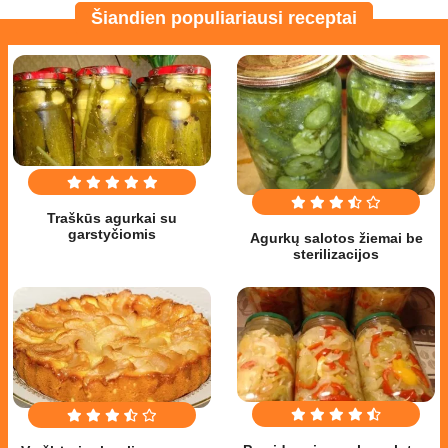
Šiandien populiariausi receptai
Traškūs agurkai su
garstyčiomis
Agurkų salotos žiemai be
sterilizacijos