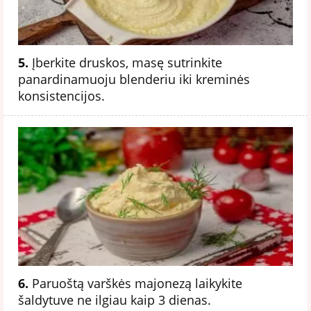
5.
Įberkite druskos, masę sutrinkite
panardinamuoju blenderiu iki kreminės
konsistencijos.
6.
Paruoštą varškės majonezą laikykite
šaldytuve ne ilgiau kaip 3 dienas.