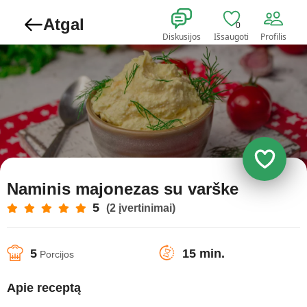
Atgal
0
Diskusijos
Išsaugoti
Profilis
Naminis majonezas su varške
5
(2 įvertinimai)
5
15 min.
Porcijos
Apie receptą