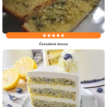
Česnakinė duona