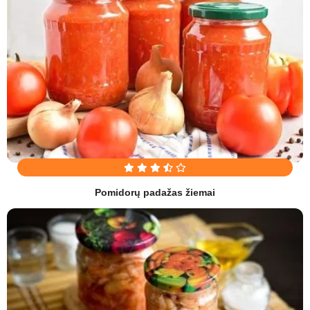
Pomidorų padažas žiemai