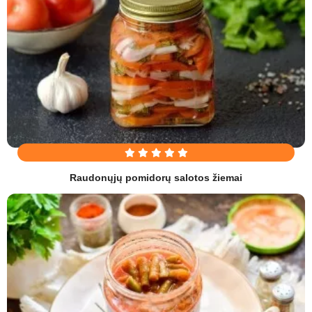
Raudonųjų pomidorų salotos žiemai