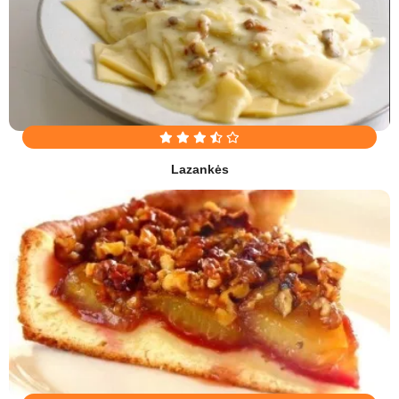
Lazankės