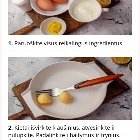
1.
Paruoškite visus reikalingus ingredientus.
2.
Kietai išvirkite kiaušinius, atvėsinkite ir
nulupkite. Padalinkite į baltymus ir trynius.