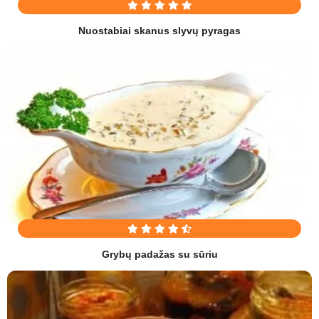
Nuostabiai skanus slyvų pyragas
Grybų padažas su sūriu