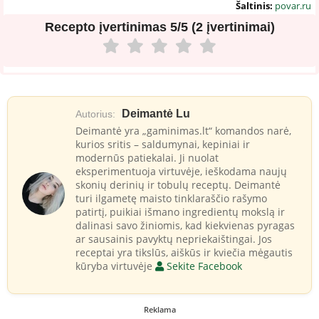
Šaltinis:
povar.ru
Recepto įvertinimas
5/5 (2 įvertinimai)
Deimantė Lu
Autorius:
Deimantė yra „gaminimas.lt“ komandos narė,
kurios sritis – saldumynai, kepiniai ir
modernūs patiekalai. Ji nuolat
eksperimentuoja virtuvėje, ieškodama naujų
skonių derinių ir tobulų receptų. Deimantė
turi ilgametę maisto tinklaraščio rašymo
patirtį, puikiai išmano ingredientų mokslą ir
dalinasi savo žiniomis, kad kiekvienas pyragas
ar sausainis pavyktų nepriekaištingai. Jos
receptai yra tikslūs, aiškūs ir kviečia mėgautis
kūryba virtuvėje
Sekite Facebook
Reklama