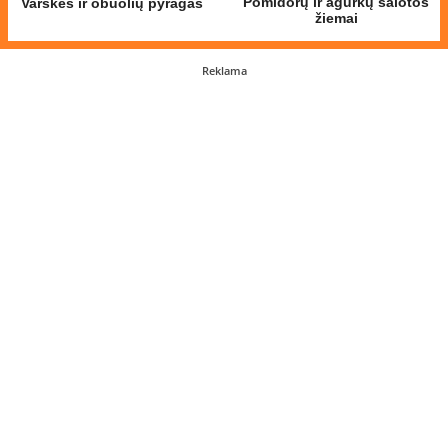
Pomidorų ir agurkų salotos
Varškės ir obuolių pyragas
žiemai
Reklama