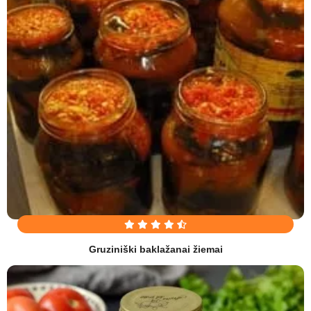
Gruziniški baklažanai žiemai