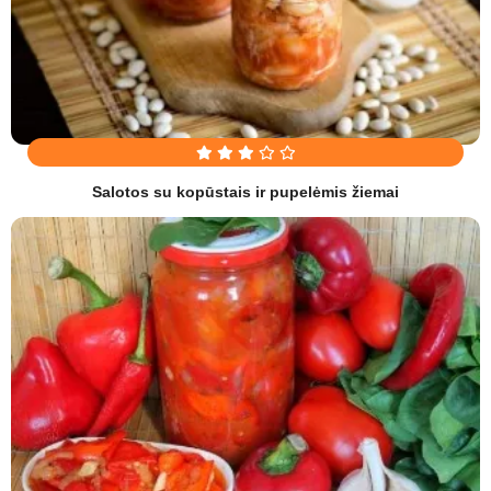
Salotos su kopūstais ir pupelėmis žiemai