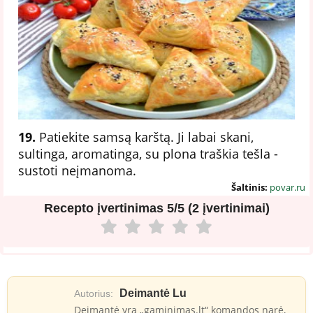
19.
Patiekite samsą karštą. Ji labai skani,
sultinga, aromatinga, su plona traškia tešla -
sustoti neįmanoma.
Šaltinis:
povar.ru
Recepto įvertinimas
5/5 (2 įvertinimai)
Deimantė Lu
Autorius:
Deimantė yra „gaminimas.lt“ komandos narė,