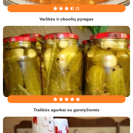
Varškės ir obuolių pyragas
Traškūs agurkai su garstyčiomis