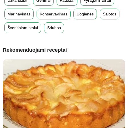
Užkandžiai
Gėrimai
Padažai
Pyragai ir tortai
Marinavimas
Konservavimas
Uogienės
Salotos
Šventiniam stalui
Sriubos
Rekomenduojami receptai