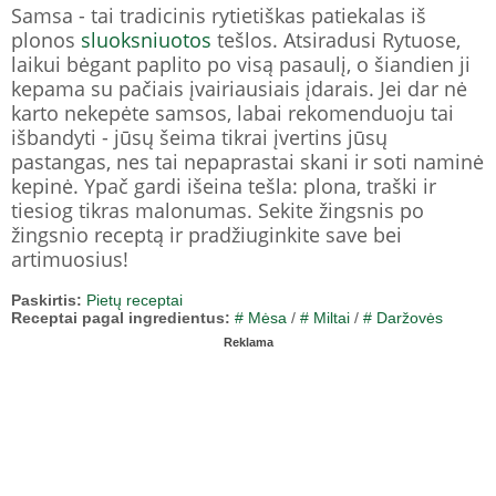
Samsa - tai tradicinis rytietiškas patiekalas iš
plonos
sluoksniuotos
tešlos. Atsiradusi Rytuose,
laikui bėgant paplito po visą pasaulį, o šiandien ji
kepama su pačiais įvairiausiais įdarais. Jei dar nė
karto nekepėte samsos, labai rekomenduoju tai
išbandyti - jūsų šeima tikrai įvertins jūsų
pastangas, nes tai nepaprastai skani ir soti naminė
kepinė. Ypač gardi išeina tešla: plona, traški ir
tiesiog tikras malonumas. Sekite žingsnis po
žingsnio receptą ir pradžiuginkite save bei
artimuosius!
Paskirtis:
Pietų receptai
Receptai pagal ingredientus:
# Mėsa
/
# Miltai
/
# Daržovės
Reklama