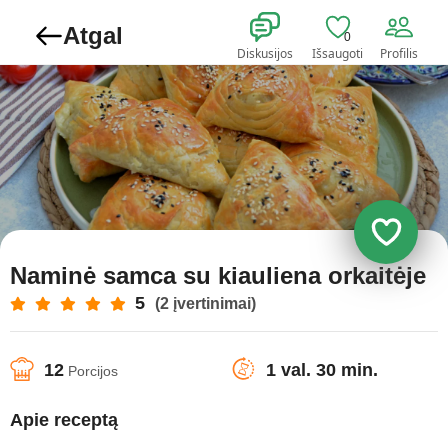
Atgal
0
Diskusijos
Išsaugoti
Profilis
Naminė samса su kiauliena orkaitėje
5
(2 įvertinimai)
12
1 val. 30 min.
Porcijos
Apie receptą