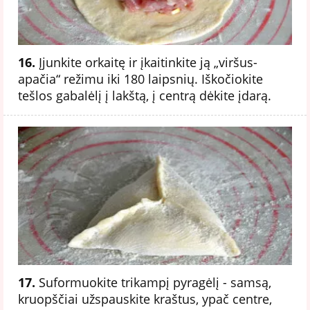
16.
Įjunkite orkaitę ir įkaitinkite ją „viršus-
apačia“ režimu iki 180 laipsnių. Iškočiokite
tešlos gabalėlį į lakštą, į centrą dėkite įdarą.
17.
Suformuokite trikampį pyragėlį - samsą,
kruopščiai užspauskite kraštus, ypač centre,