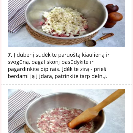
7.
Į dubenį sudėkite paruoštą kiaulieną ir
svogūną, pagal skonį pasūdykite ir
pagardinkite pipirais. Įdėkite zirą - prieš
berdami ją į įdarą, patrinkite tarp delnų.