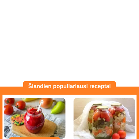
Šiandien populiariausi receptai