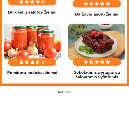
Burokėlių salotos žiemai
Daržovių asorti žiemai
Šokoladinis pyragas su
Pomidorų padažas žiemai
šaldytomis vyšniomis
Reklama