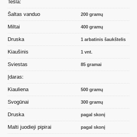
Tešla:
Šaltas vanduo
200 gramų
Miltai
400 gramų
Druska
1 arbatinis šaukštelis
Kiaušinis
1 vnt.
Sviestas
85 gramai
Įdaras:
Kiauliena
500 gramų
Svogūnai
300 gramų
Druska
pagal skonį
Malti juodieji pipirai
pagal skonį