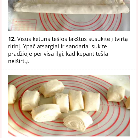
12.
Visus keturis tešlos lakštus susukite į tvirtą
ritinį. Ypač atsargiai ir sandariai sukite
pradžioje per visą ilgį, kad kepant tešla
neiširtų.