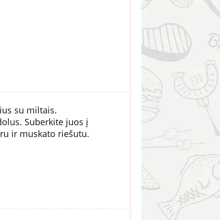
ius su miltais.
olus. Suberkite juos į
ru ir muskato riešutu.