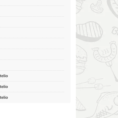
telio
telio
telio