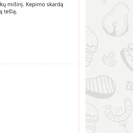
rkų mišinį. Kepimo skardą
ą tešlą.