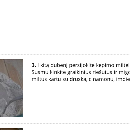
3.
Į kitą dubenį persijokite kepimo miltel
Susmulkinkite graikinius riešutus ir migd
miltus kartu su druska, cinamonu, imbie