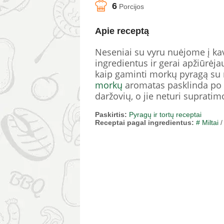
6
Porcijos
Apie receptą
Neseniai su vyru nuėjome į ka
ingredientus ir gerai apžiūrėja
kaip gaminti morkų pyragą su r
morkų
aromatas pasklinda po v
daržovių, o jie neturi supratim
Paskirtis:
Pyragų ir tortų receptai
Receptai pagal ingredientus:
# Miltai