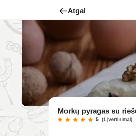
Atgal
Morkų pyragas su rieš
5
(1 įvertinimai)