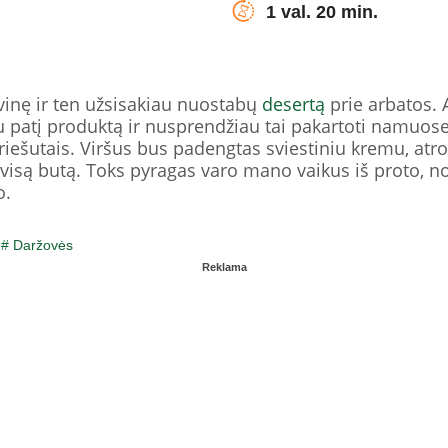
1 val. 20 min.
vinę ir ten užsisakiau nuostabų
desertą
prie arbatos. 
u patį produktą ir nusprendžiau tai pakartoti namuose.
iešutais. Viršus bus padengtas sviestiniu kremu, atro
isą butą. Toks pyragas varo mano vaikus iš proto, no
o.
/
# Daržovės
Reklama