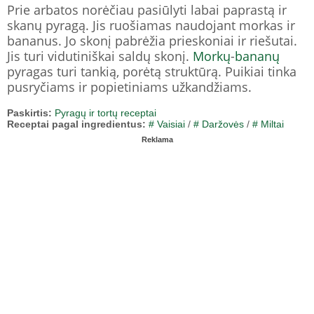
Prie arbatos norėčiau pasiūlyti labai paprastą ir
skanų pyragą. Jis ruošiamas naudojant morkas ir
bananus. Jo skonį pabrėžia prieskoniai ir riešutai.
Jis turi vidutiniškai saldų skonį.
Morkų
-
bananų
pyragas turi tankią, porėtą struktūrą. Puikiai tinka
pusryčiams ir popietiniams užkandžiams.
Paskirtis:
Pyragų ir tortų receptai
Receptai pagal ingredientus:
# Vaisiai
/
# Daržovės
/
# Miltai
Reklama