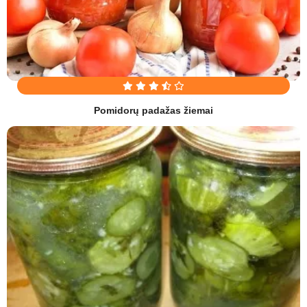
Pomidorų padažas žiemai