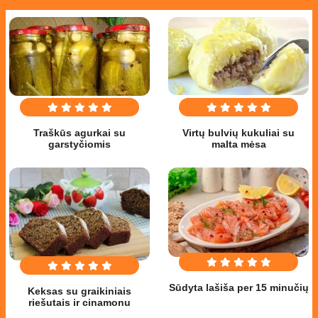
Traškūs agurkai su
Virtų bulvių kukuliai su
garstyčiomis
malta mėsa
Sūdyta lašiša per 15 minučių
Keksas su graikiniais
riešutais ir cinamonu