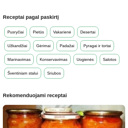
Receptai pagal paskirtį
Pusryčiai
Pietūs
Vakarienė
Desertai
Užkandžiai
Gėrimai
Padažai
Pyragai ir tortai
Marinavimas
Konservavimas
Uogienės
Salotos
Šventiniam stalui
Sriubos
Rekomenduojami receptai