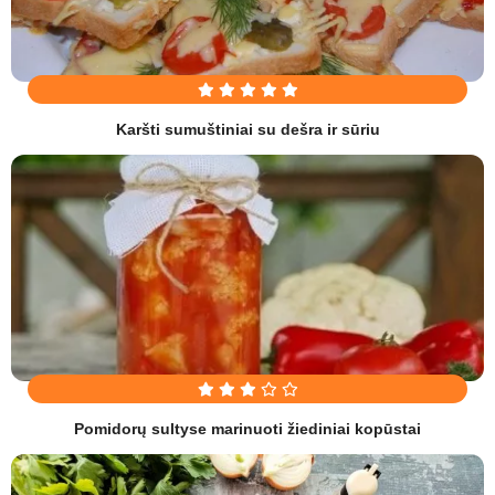
Karšti sumuštiniai su dešra ir sūriu
Pomidorų sultyse marinuoti žiediniai kopūstai