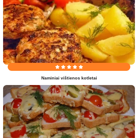
Naminiai vištienos kotletai