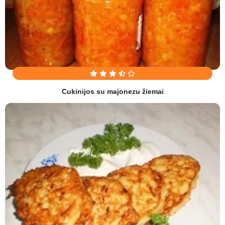
Cukinijos su majonezu žiemai