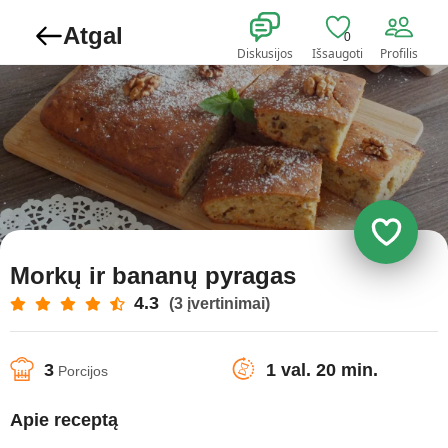
Atgal
0
Diskusijos
Išsaugoti
Profilis
Morkų ir bananų pyragas
4.3
(3 įvertinimai)
3
1 val. 20 min.
Porcijos
Apie receptą