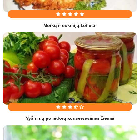
Morkų ir cukinijų kotletai
Vyšninių pomidorų konservavimas žiemai