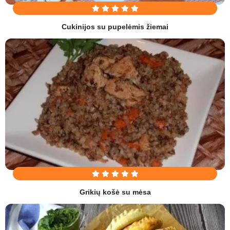
Cukinijos su pupelėmis žiemai
Grikių košė su mėsa