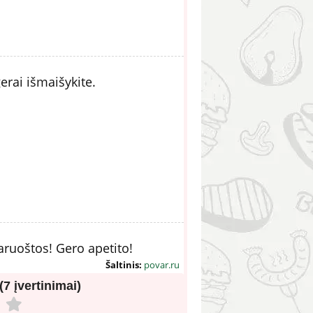
erai išmaišykite.
paruoštos! Gero apetito!
Šaltinis:
povar.ru
 (7 įvertinimai)