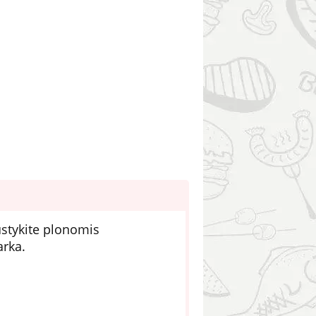
ustykite plonomis
arka.