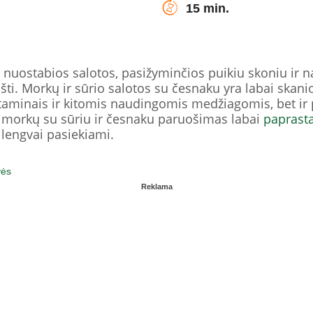
15 min.
 nuostabios salotos, pasižyminčios puikiu skoniu ir 
ti. Morkų ir sūrio salotos su česnaku yra labai skanio
taminais ir kitomis naudingomis medžiagomis, bet ir p
– morkų su sūriu ir česnaku paruošimas labai
paprast
e lengvai pasiekiami.
vės
Reklama