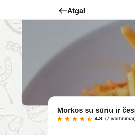
Atgal
Morkos su sūriu ir če
4.8
(7 įvertinimai