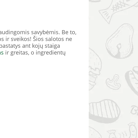
naudingomis savybėmis. Be to,
s ir sveikos! Šios salotos ne
astatys ant kojų staiga
as
ir greitas, o ingredientų