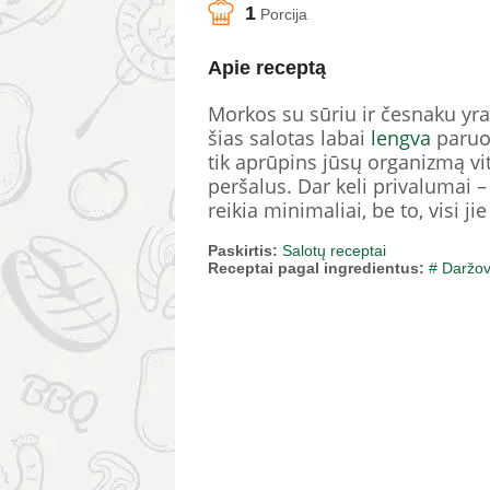
1
Porcija
Apie receptą
Morkos su sūriu ir česnaku yra
šias salotas labai
lengva
paruoš
tik aprūpins jūsų organizmą vi
peršalus. Dar keli privalumai 
reikia minimaliai, be to, visi ji
Paskirtis:
Salotų receptai
Receptai pagal ingredientus:
# Daržo