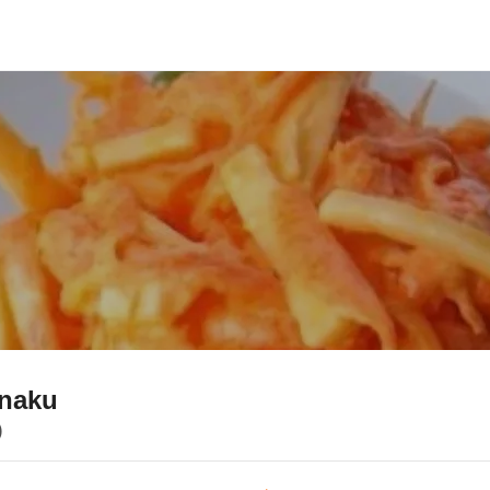
snaku
)