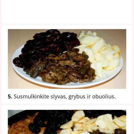
5.
Susmulkinkite slyvas, grybus ir obuolius.