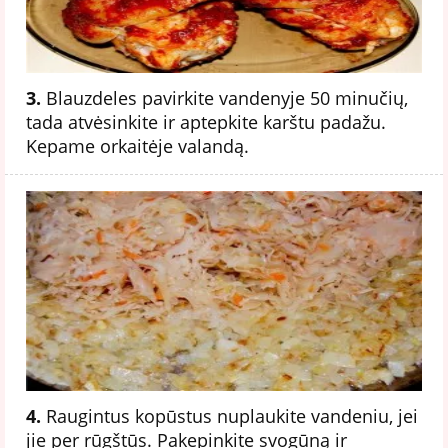
3.
Blauzdeles pavirkite vandenyje 50 minučių,
tada atvėsinkite ir aptepkite karštu padažu.
Kepame orkaitėje valandą.
4.
Raugintus kopūstus nuplaukite vandeniu, jei
jie per rūgštūs. Pakepinkite svogūną ir