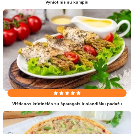
Vyniotinis su kumpiu
Vištienos krūtinėlės su šparagais ir olandišku padažu