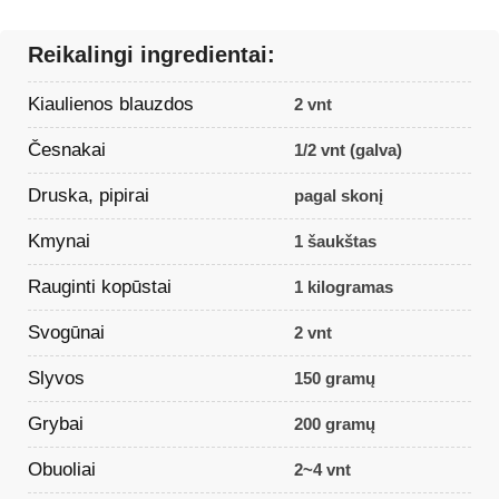
Reikalingi ingredientai:
Kiaulienos blauzdos
2 vnt
Česnakai
1/2 vnt (galva)
Druska, pipirai
pagal skonį
Kmynai
1 šaukštas
Rauginti kopūstai
1 kilogramas
Svogūnai
2 vnt
Slyvos
150 gramų
Grybai
200 gramų
Obuoliai
2~4 vnt