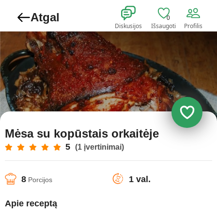
Atgal
0
Diskusijos
Išsaugoti
Profilis
Mėsa su kopūstais orkaitėje
5
(1 įvertinimai)
8
1 val.
Porcijos
Apie receptą