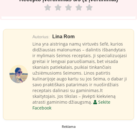
Lina Rom
Autorius:
Lina yra aistringa namų virtuvės šefė, kurios
didžiausias malonumas – dalintis išbandytais
ir mylimais šeimos receptais. Ji specializuojasi
greitai ir lengvai paruošiamais, bet visada
skaniais patiekalais, puikiai tinkančiais
užsiėmusioms šeimoms. Linos patirtis
kulinarijoje augo kartu su jos šeima, o dabar ji
savo praktiškais patarimais ir nuoširdžiais
receptais dalinasi su gaminimas.lt
skaitytojais. Jos tikslas – įkvėpti kiekvieną
atrasti gaminimo džiaugsmą.
Sekite
Facebook
Reklama