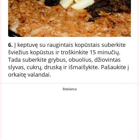
6.
Į keptuvę su raugintais kopūstais suberkite
šviežius kopūstus ir troškinkite 15 minučių.
Tada suberkite grybus, obuolius, džiovintas
slyvas, cukrų, druską ir išmaišykite. Pašaukite į
orkaitę valandai.
Reklama