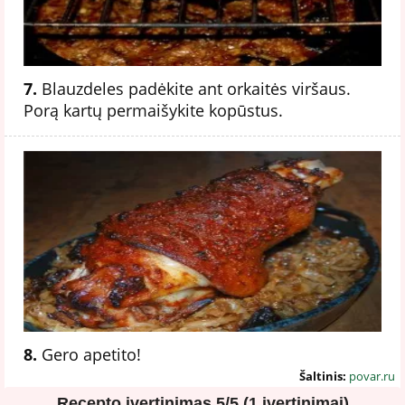
7.
Blauzdeles padėkite ant orkaitės viršaus.
Porą kartų permaišykite kopūstus.
8.
Gero apetito!
Šaltinis:
povar.ru
Recepto įvertinimas
5/5 (1 įvertinimai)