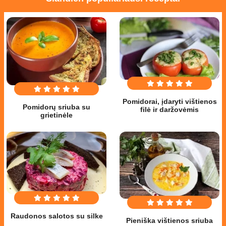
Pomidorai, įdaryti vištienos
Pomidorų sriuba su
filė ir daržovėmis
grietinėle
Raudonos salotos su silke
Pieniška vištienos sriuba