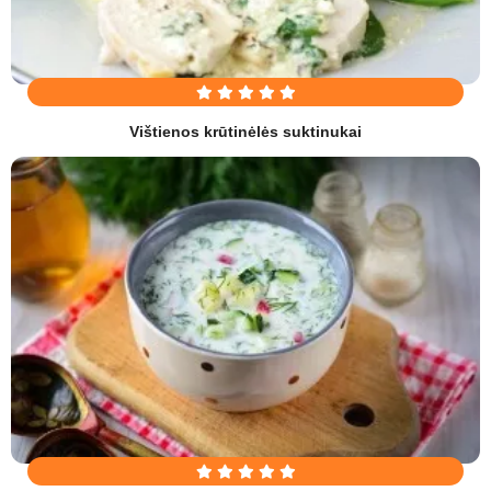
Vištienos krūtinėlės suktinukai