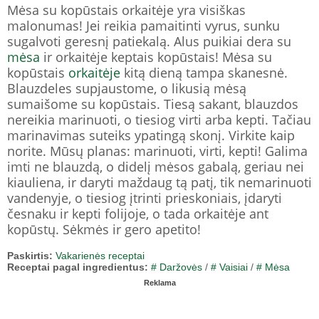
Mėsa su kopūstais orkaitėje yra visiškas
malonumas! Jei reikia pamaitinti vyrus, sunku
sugalvoti geresnį patiekalą. Alus puikiai dera su
mėsa
ir orkaitėje keptais kopūstais! Mėsa su
kopūstais
orkaitėje
kitą dieną tampa skanesnė.
Blauzdeles supjaustome, o likusią mėsą
sumaišome su kopūstais. Tiesą sakant, blauzdos
nereikia marinuoti, o tiesiog virti arba kepti. Tačiau
marinavimas suteiks ypatingą skonį. Virkite kaip
norite. Mūsų planas: marinuoti, virti, kepti! Galima
imti ne blauzdą, o didelį mėsos gabalą, geriau nei
kiauliena, ir daryti maždaug tą patį, tik nemarinuoti
vandenyje, o tiesiog įtrinti prieskoniais, įdaryti
česnaku ir kepti folijoje, o tada orkaitėje ant
kopūstų. Sėkmės ir gero apetito!
Paskirtis:
Vakarienės receptai
Receptai pagal ingredientus:
# Daržovės
/
# Vaisiai
/
# Mėsa
Reklama