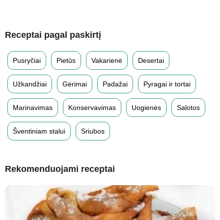
Receptai pagal paskirtį
Pusryčiai
Pietūs
Vakarienė
Desertai
Užkandžiai
Gėrimai
Padažai
Pyragai ir tortai
Marinavimas
Konservavimas
Uogienės
Salotos
Šventiniam stalui
Sriubos
Rekomenduojami receptai