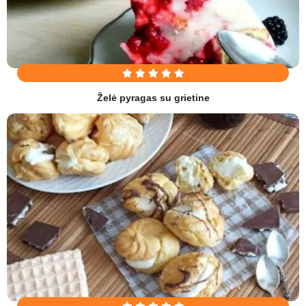
Želė pyragas su grietine