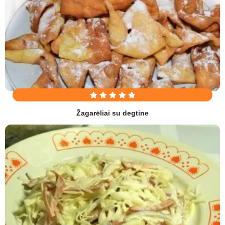
Žagarėliai su degtine