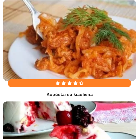
Kopūstai su kiauliena