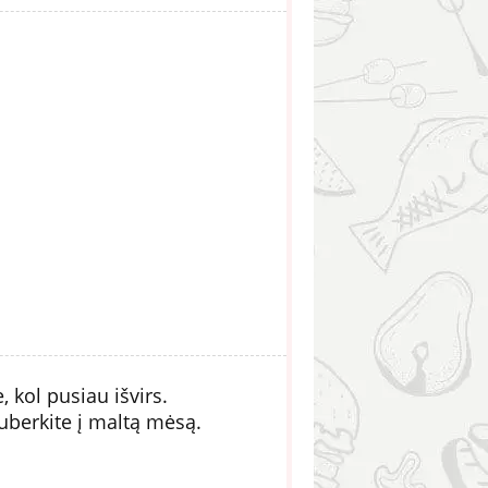
 kol pusiau išvirs.
suberkite į maltą mėsą.