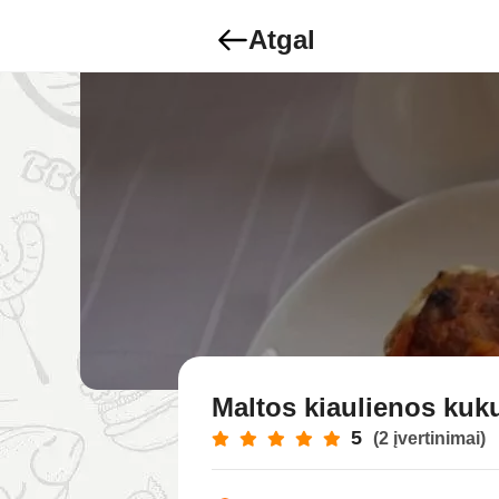
Atgal
Maltos kiaulienos kuku
5
(2 įvertinimai)