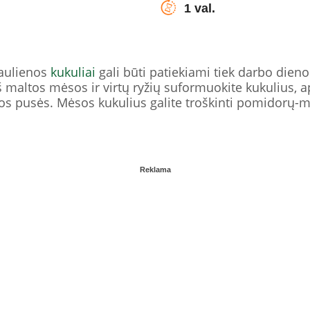
1 val.
iaulienos
kukuliai
gali būti patiekiami tiek darbo dienom
Iš maltos mėsos ir virtų ryžių suformuokite kukulius, ap
os pusės. Mėsos kukulius galite troškinti pomidorų-m
Reklama