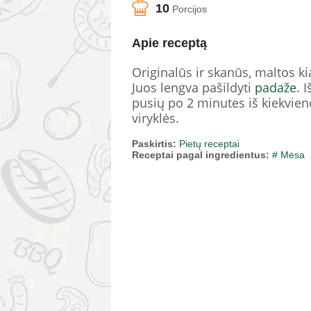
10
Porcijos
Apie receptą
Originalūs ir skanūs, maltos k
Juos lengva pašildyti
padaže
. 
pusių po 2 minutes iš kiekvien
viryklės.
Paskirtis:
Pietų receptai
Receptai pagal ingredientus:
# Mėsa