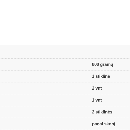
800 gramų
1 stiklinė
2 vnt
1 vnt
2 stiklinės
pagal skonį