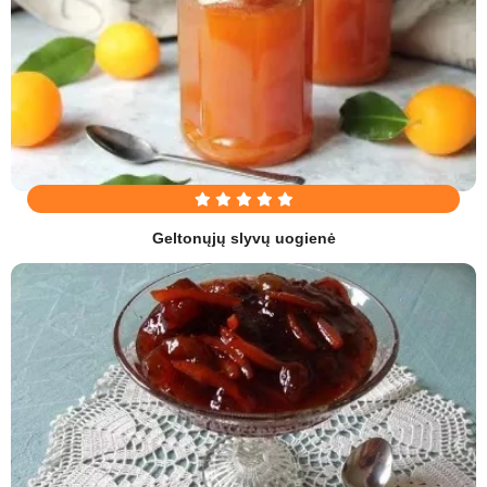
Geltonųjų slyvų uogienė