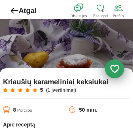
Atgal
0
Diskusijos
Išsaugoti
Profilis
Kriaušių karameliniai keksiukai
5
(1 įvertinimai)
8
50 min.
Porcijos
Apie receptą