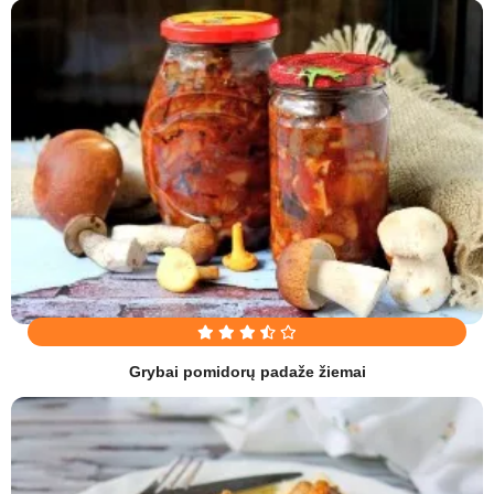
Grybai pomidorų padaže žiemai