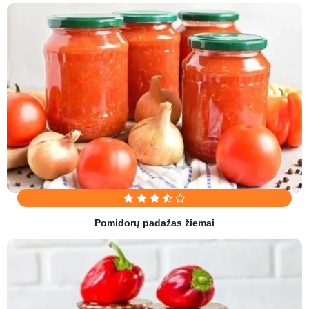
Pomidorų padažas žiemai