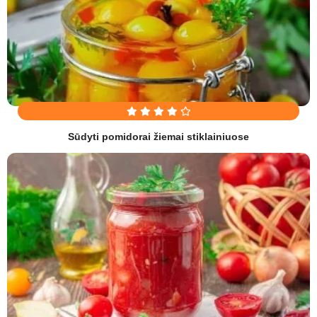
Sūdyti pomidorai žiemai stiklainiuose