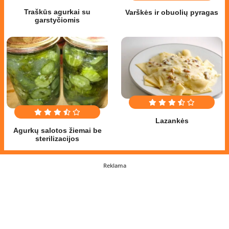
Traškūs agurkai su
Varškės ir obuolių pyragas
garstyčiomis
Lazankės
Agurkų salotos žiemai be
sterilizacijos
Reklama