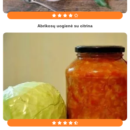
Abrikosų uogienė su citrina