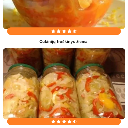
Cukinijų troškinys žiemai