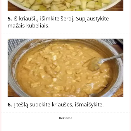
5.
Iš kriaušių išimkite šerdį. Supjaustykite
mažais kubeliais.
6.
Į tešlą sudėkite kriaušes, išmaišykite.
Reklama