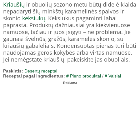
Kriaušių
ir obuolių sezono metu būtų didelė klaida
nepadaryti šių minkštų karamelinės spalvos ir
skonio
keksiukų
. Keksiukus pagaminti labai
paprasta. Produktų dažniausiai yra kiekvienuose
namuose, tačiau ir juos įsigyti – ne problema. Jie
gaunasi švelnūs, gražūs, karamelės skonio, su
kriaušių gabalėliais. Kondensuotas pienas turi būti
naudojamas geros kokybės arba virtas namuose.
Jei nemėgstate kriaušių, pakeiskite jas obuoliais.
Paskirtis:
Desertų receptai
Receptai pagal ingredientus:
# Pieno produktai
/
# Vaisiai
Reklama