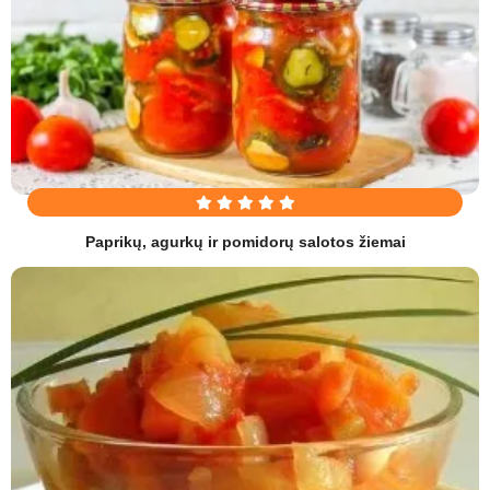
Paprikų, agurkų ir pomidorų salotos žiemai