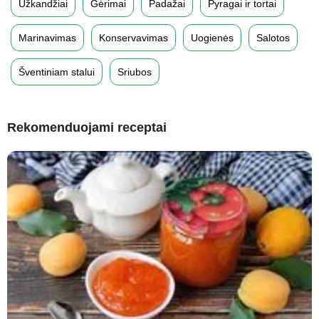
Užkandžiai
Gėrimai
Padažai
Pyragai ir tortai
Marinavimas
Konservavimas
Uogienės
Salotos
Šventiniam stalui
Sriubos
Rekomenduojami receptai