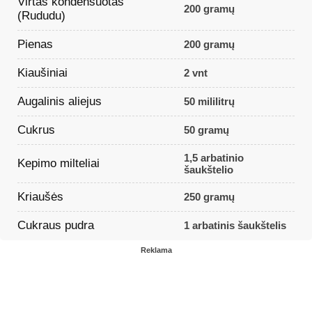
Virtas kondensuotas
200 gramų
(Rududu)
Pienas
200 gramų
Kiaušiniai
2 vnt
Augalinis aliejus
50 mililitrų
Cukrus
50 gramų
1,5 arbatinio
Kepimo milteliai
šaukštelio
Kriaušės
250 gramų
Cukraus pudra
1 arbatinis šaukštelis
Reklama