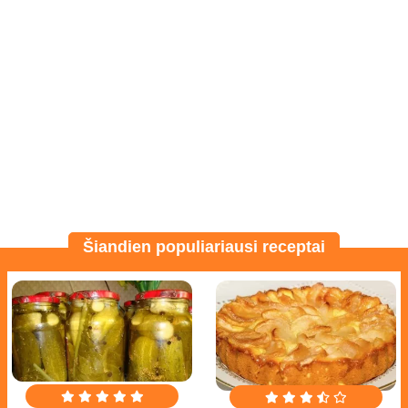
Šiandien populiariausi receptai