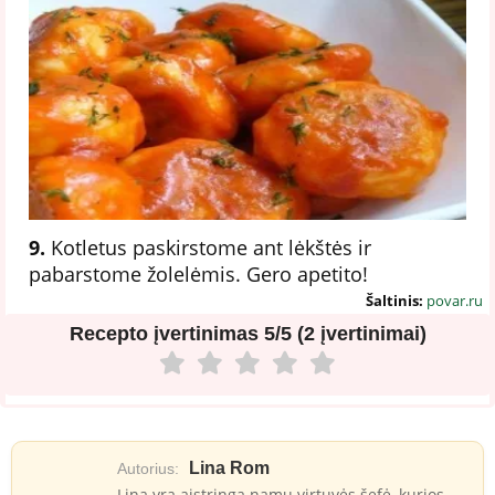
9.
Kotletus paskirstome ant lėkštės ir
pabarstome žolelėmis. Gero apetito!
Šaltinis:
povar.ru
Recepto įvertinimas
5/5 (2 įvertinimai)
Lina Rom
Autorius:
Lina yra aistringa namų virtuvės šefė, kurios