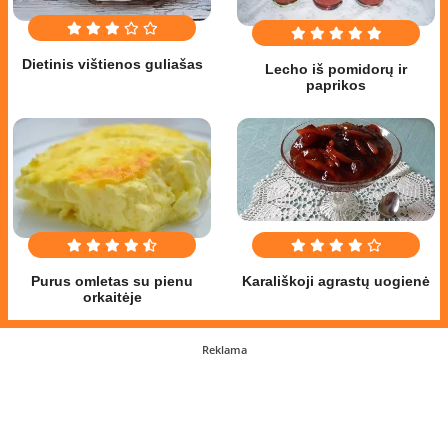
Dietinis vištienos guliašas
Lecho iš pomidorų ir
paprikos
Purus omletas su pienu
Karališkoji agrastų uogienė
orkaitėje
Reklama