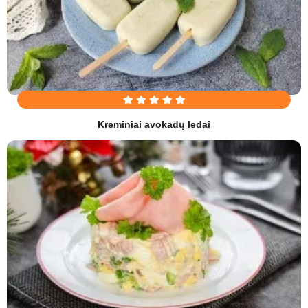
Kreminiai avokadų ledai