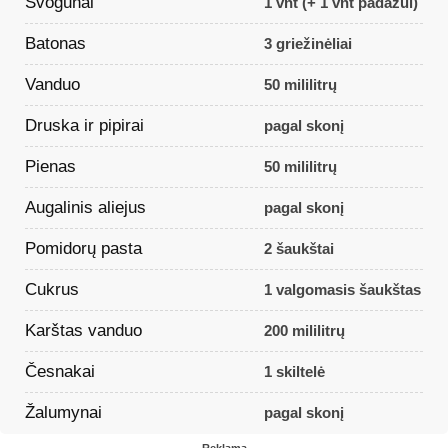
Svogūnai
1 vnt (+ 1 vnt padažui)
Batonas
3 griežinėliai
Vanduo
50 mililitrų
Druska ir pipirai
pagal skonį
Pienas
50 mililitrų
Augalinis aliejus
pagal skonį
Pomidorų pasta
2 šaukštai
Cukrus
1 valgomasis šaukštas
Karštas vanduo
200 mililitrų
Česnakai
1 skiltelė
Žalumynai
pagal skonį
Reklama