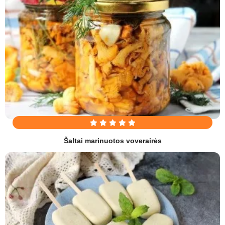
Šaltai marinuotos voverairės