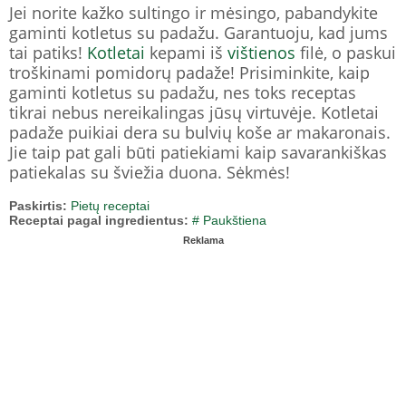
Jei norite kažko sultingo ir mėsingo, pabandykite
gaminti kotletus su padažu. Garantuoju, kad jums
tai patiks!
Kotletai
kepami iš
vištienos
filė, o paskui
troškinami pomidorų padaže! Prisiminkite, kaip
gaminti kotletus su padažu, nes toks receptas
tikrai nebus nereikalingas jūsų virtuvėje. Kotletai
padaže puikiai dera su bulvių koše ar makaronais.
Jie taip pat gali būti patiekiami kaip savarankiškas
patiekalas su šviežia duona. Sėkmės!
Paskirtis:
Pietų receptai
Receptai pagal ingredientus:
# Paukštiena
Reklama