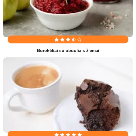
Burokėliai su obuoliais žiemai