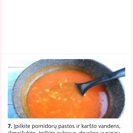
7.
Įpilkite pomidorų pastos ir karšto vandens,
išmaišykite. Įpilkite cukraus, druskos ir pipirų.