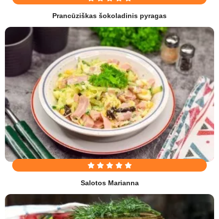
Prancūziškas šokoladinis pyragas
Salotos Marianna