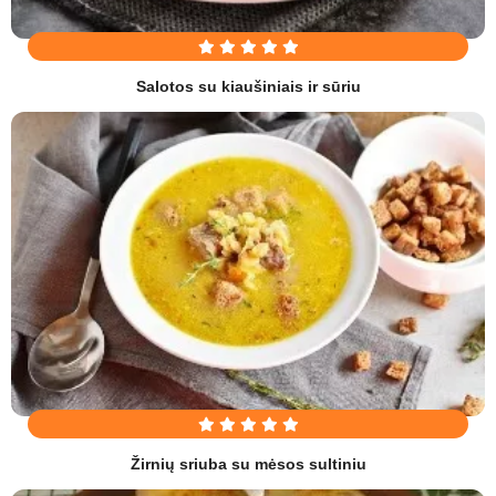
Salotos su kiaušiniais ir sūriu
Žirnių sriuba su mėsos sultiniu