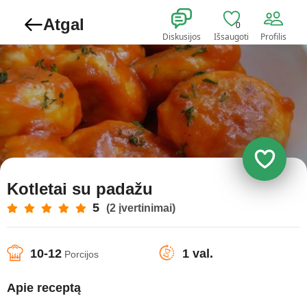
Atgal
0
Diskusijos
Išsaugoti
Profilis
Kotletai su padažu
5
(2 įvertinimai)
10-12
1 val.
Porcijos
Apie receptą