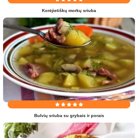
Korėjietiškų morkų sriuba
Bulvių sriuba su grybais ir porais