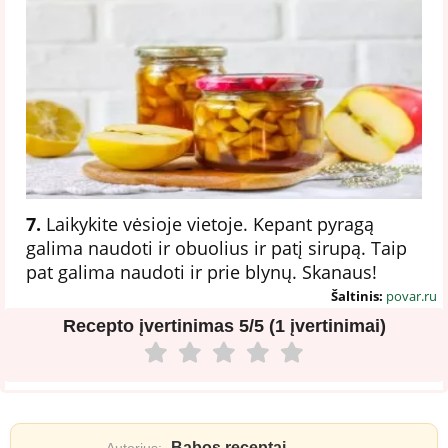
7.
Laikykite vėsioje vietoje. Kepant pyragą
galima naudoti ir obuolius ir patį sirupą. Taip
pat galima naudoti ir prie blynų. Skanaus!
Šaltinis:
povar.ru
Recepto įvertinimas
5/5 (1 įvertinimai)
Babos receptai
Autorius: