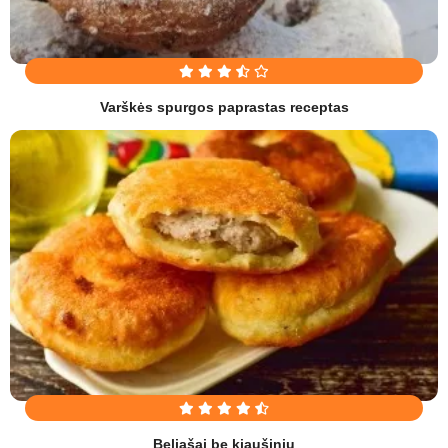
Varškės spurgos paprastas receptas
Beliašai be kiaušinių