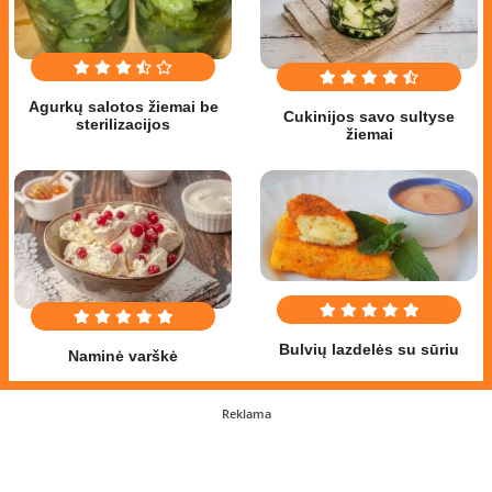
Agurkų salotos žiemai be
Cukinijos savo sultyse
sterilizacijos
žiemai
Bulvių lazdelės su sūriu
Naminė varškė
Reklama