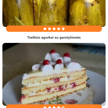
Traškūs agurkai su garstyčiomis