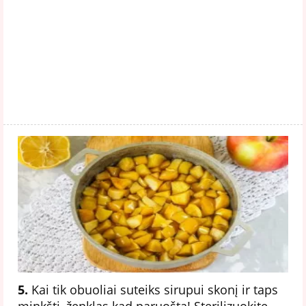
5.
Kai tik obuoliai suteiks sirupui skonį ir taps
minkšti, ženklas kad paruošta! Sterilizuokite