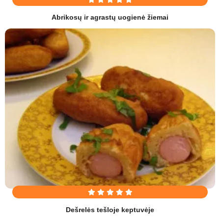
Abrikosų ir agrastų uogienė žiemai
Dešrelės tešloje keptuvėje