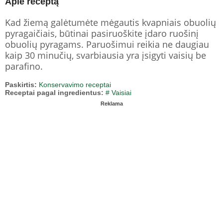
Apie receptą
Kad žiemą galėtumėte mėgautis kvapniais obuolių
pyragaičiais, būtinai pasiruoškite įdaro ruošinį
obuolių pyragams. Paruošimui reikia ne daugiau
kaip 30 minučių, svarbiausia yra įsigyti vaisių be
parafino.
Paskirtis:
Konservavimo receptai
Receptai pagal ingredientus:
# Vaisiai
Reklama