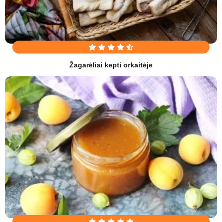
Žagarėliai kepti orkaitėje