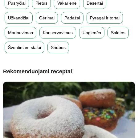
Pusryčiai
Pietūs
Vakarienė
Desertai
Užkandžiai
Gėrimai
Padažai
Pyragai ir tortai
Marinavimas
Konservavimas
Uogienės
Salotos
Šventiniam stalui
Sriubos
Rekomenduojami receptai