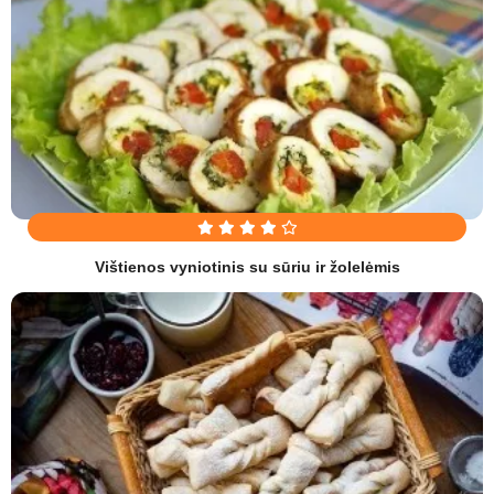
Vištienos vyniotinis su sūriu ir žolelėmis