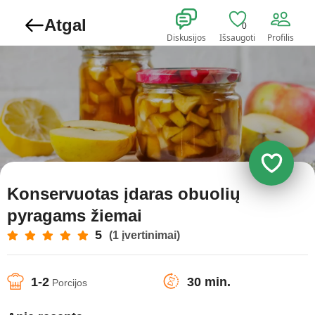
Atgal
0
Diskusijos
Išsaugoti
Profilis
Konservuotas įdaras obuolių
pyragams žiemai
5
(1 įvertinimai)
1-2
30 min.
Porcijos