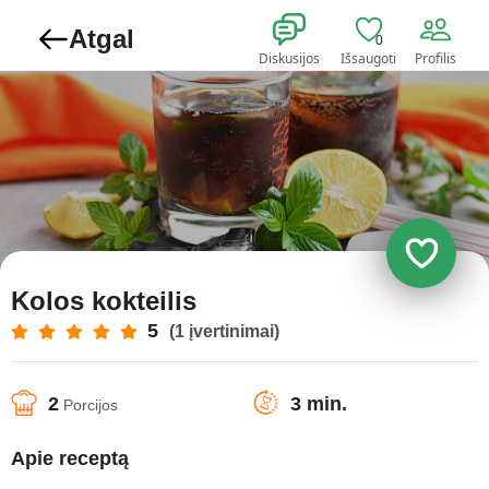
Atgal
0
Diskusijos
Išsaugoti
Profilis
Kolos kokteilis
5
(1 įvertinimai)
2
3 min.
Porcijos
Apie receptą