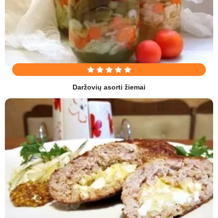
Daržovių asorti žiemai