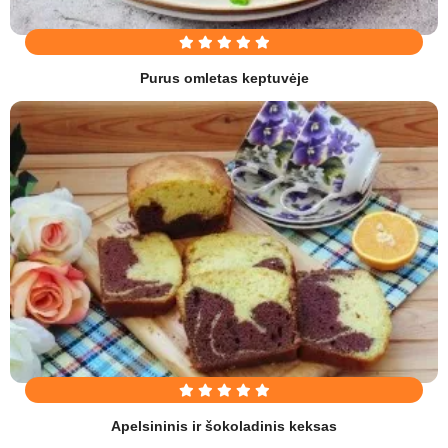
Purus omletas keptuvėje
Apelsininis ir šokoladinis keksas