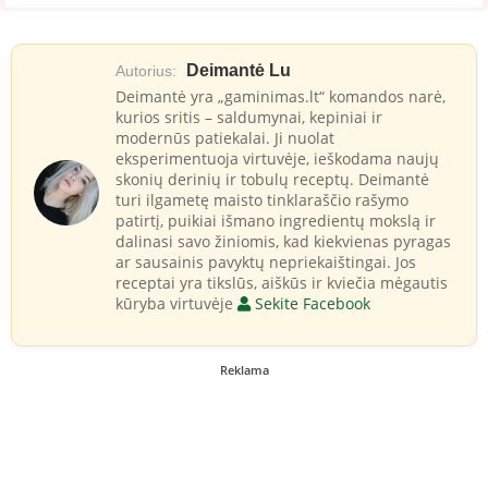
Deimantė Lu
Autorius:
Deimantė yra „gaminimas.lt“ komandos narė,
kurios sritis – saldumynai, kepiniai ir
modernūs patiekalai. Ji nuolat
eksperimentuoja virtuvėje, ieškodama naujų
skonių derinių ir tobulų receptų. Deimantė
turi ilgametę maisto tinklaraščio rašymo
patirtį, puikiai išmano ingredientų mokslą ir
dalinasi savo žiniomis, kad kiekvienas pyragas
ar sausainis pavyktų nepriekaištingai. Jos
receptai yra tikslūs, aiškūs ir kviečia mėgautis
kūryba virtuvėje
Sekite Facebook
Reklama