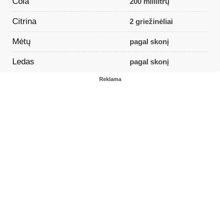
Cola
200 mililitrų
Citrina
2 griežinėliai
Mėtų
pagal skonį
Ledas
pagal skonį
Reklama