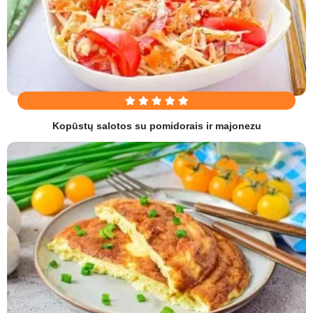
Kopūstų salotos su pomidorais ir majonezu