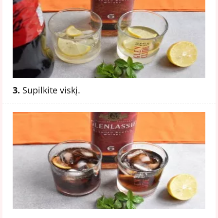
3.
Supilkite viskį.