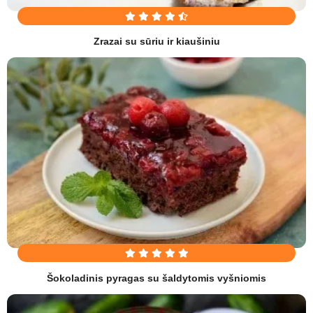
Zrazai su sūriu ir kiaušiniu
Šokoladinis pyragas su šaldytomis vyšniomis