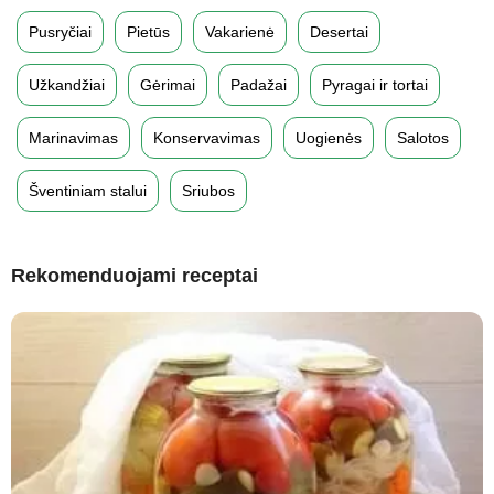
Pusryčiai
Pietūs
Vakarienė
Desertai
Užkandžiai
Gėrimai
Padažai
Pyragai ir tortai
Marinavimas
Konservavimas
Uogienės
Salotos
Šventiniam stalui
Sriubos
Rekomenduojami receptai