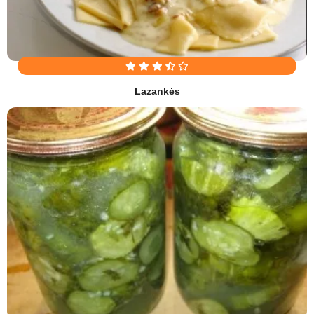
Lazankės