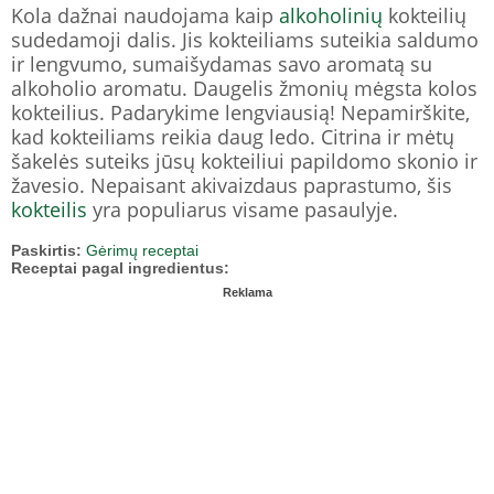
Kola dažnai naudojama kaip
alkoholinių
kokteilių
sudedamoji dalis. Jis kokteiliams suteikia saldumo
ir lengvumo, sumaišydamas savo aromatą su
alkoholio aromatu. Daugelis žmonių mėgsta kolos
kokteilius. Padarykime lengviausią! Nepamirškite,
kad kokteiliams reikia daug ledo. Citrina ir mėtų
šakelės suteiks jūsų kokteiliui papildomo skonio ir
žavesio. Nepaisant akivaizdaus paprastumo, šis
kokteilis
yra populiarus visame pasaulyje.
Paskirtis:
Gėrimų receptai
Receptai pagal ingredientus:
Reklama