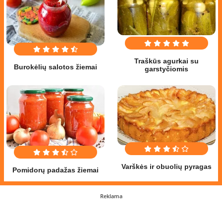
Traškūs agurkai su
Burokėlių salotos žiemai
garstyčiomis
Varškės ir obuolių pyragas
Pomidorų padažas žiemai
Reklama