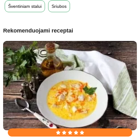
Šventiniam stalui
Sriubos
Rekomenduojami receptai