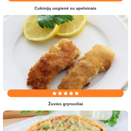
Cukinijų uogienė su apelsinais
Žuvies grynuoliai