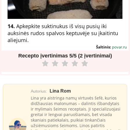
14.
Apkepkite suktinukus iš visų pusių iki
auksinės rudos spalvos keptuvėje su įkaitintu
aliejumi.
Šaltinis:
povar.ru
Recepto įvertinimas
5/5 (2 įvertinimai)
Lina Rom
Autorius:
Lina yra aistringa namų virtuvės šefė, kurios
didžiausias malonumas – dalintis išbandytais
ir mylimais šeimos receptais. Ji specializuojasi
greitai ir lengvai paruošiamais, bet visada
skaniais patiekalais, puikiai tinkančiais
užsiėmusioms šeimoms. Linos patirtis