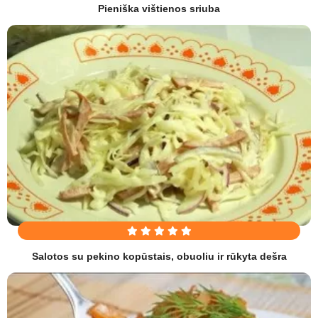
Pieniška vištienos sriuba
Salotos su pekino kopūstais, obuoliu ir rūkyta dešra