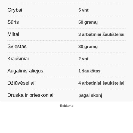
Grybai
5 vnt
Sūris
50 gramų
Miltai
3 arbatiniai šaukšteliai
Sviestas
30 gramų
Kiaušiniai
2 vnt
Augalinis aliejus
1 šaukštas
Džiūvėsėliai
4 arbatiniai šaukšteliai
Druska ir prieskoniai
pagal skonį
Reklama