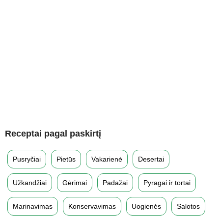
Receptai pagal paskirtį
Pusryčiai
Pietūs
Vakarienė
Desertai
Užkandžiai
Gėrimai
Padažai
Pyragai ir tortai
Marinavimas
Konservavimas
Uogienės
Salotos