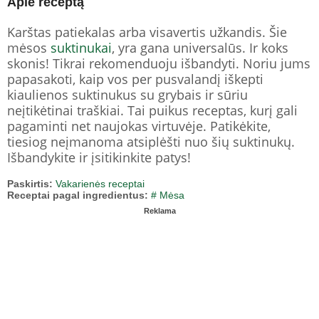
Apie receptą
Karštas patiekalas arba visavertis užkandis. Šie
mėsos
suktinukai
, yra gana universalūs. Ir koks
skonis! Tikrai rekomenduoju išbandyti. Noriu jums
papasakoti, kaip vos per pusvalandį iškepti
kiaulienos suktinukus su grybais ir sūriu
neįtikėtinai traškiai. Tai puikus receptas, kurį gali
pagaminti net naujokas virtuvėje. Patikėkite,
tiesiog neįmanoma atsiplėšti nuo šių suktinukų.
Išbandykite ir įsitikinkite patys!
Paskirtis:
Vakarienės receptai
Receptai pagal ingredientus:
# Mėsa
Reklama