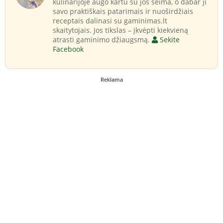
kulinarijoje augo kartu su jos šeima, o dabar ji
savo praktiškais patarimais ir nuoširdžiais
receptais dalinasi su gaminimas.lt
skaitytojais. Jos tikslas – įkvėpti kiekvieną
atrasti gaminimo džiaugsmą.
Sekite
Facebook
Reklama