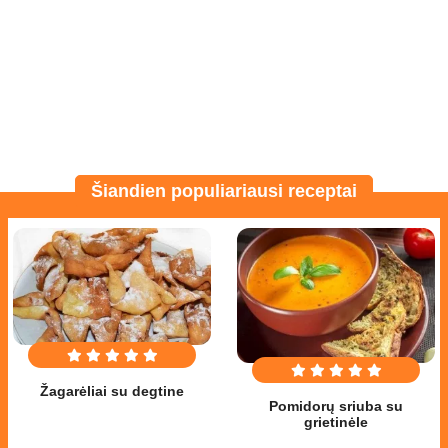
Šiandien populiariausi receptai
Žagarėliai su degtine
Pomidorų sriuba su
grietinėle