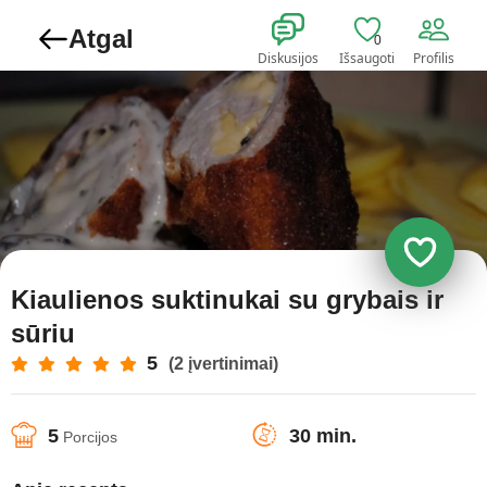
Atgal
0
Diskusijos
Išsaugoti
Profilis
Kiaulienos suktinukai su grybais ir
sūriu
5
(2 įvertinimai)
5
30 min.
Porcijos