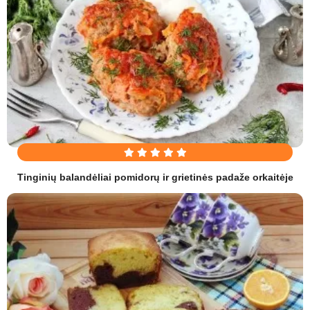
Tinginių balandėliai pomidorų ir grietinės padaže orkaitėje