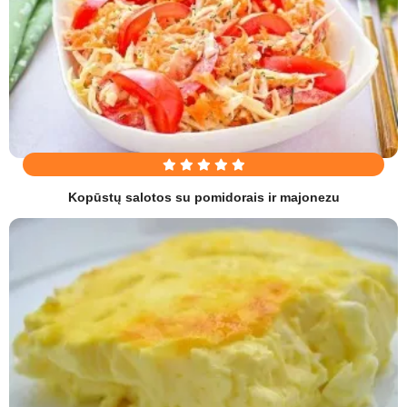
Kopūstų salotos su pomidorais ir majonezu