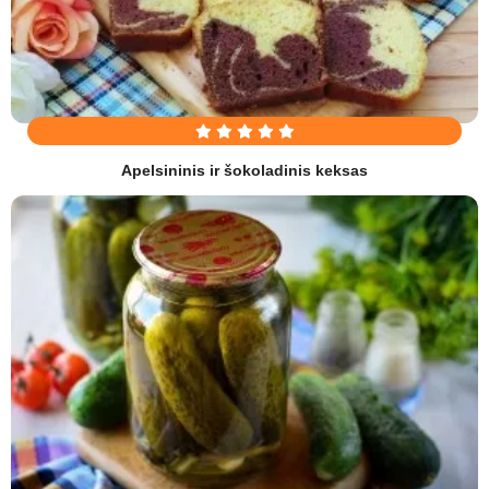
Apelsininis ir šokoladinis keksas