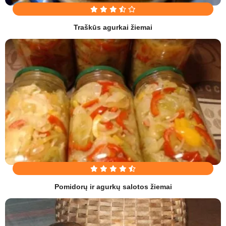
Traškūs agurkai žiemai
Pomidorų ir agurkų salotos žiemai