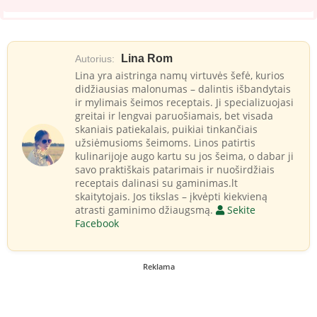
Lina Rom
Autorius:
Lina yra aistringa namų virtuvės šefė, kurios
didžiausias malonumas – dalintis išbandytais
ir mylimais šeimos receptais. Ji specializuojasi
greitai ir lengvai paruošiamais, bet visada
skaniais patiekalais, puikiai tinkančiais
užsiėmusioms šeimoms. Linos patirtis
kulinarijoje augo kartu su jos šeima, o dabar ji
savo praktiškais patarimais ir nuoširdžiais
receptais dalinasi su gaminimas.lt
skaitytojais. Jos tikslas – įkvėpti kiekvieną
atrasti gaminimo džiaugsmą.
Sekite
Facebook
Reklama