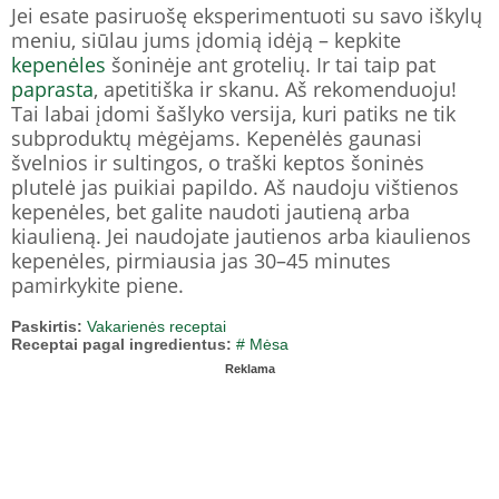
Jei esate pasiruošę eksperimentuoti su savo iškylų ​​
meniu, siūlau jums įdomią idėją – kepkite
kepenėles
šoninėje ant grotelių. Ir tai taip pat
paprasta
, apetitiška ir skanu. Aš rekomenduoju!
Tai labai įdomi šašlyko versija, kuri patiks ne tik
subproduktų mėgėjams. Kepenėlės gaunasi
švelnios ir sultingos, o traški keptos šoninės
plutelė jas puikiai papildo. Aš naudoju vištienos
kepenėles, bet galite naudoti jautieną arba
kiaulieną. Jei naudojate jautienos arba kiaulienos
kepenėles, pirmiausia jas 30–45 minutes
pamirkykite piene.
Paskirtis:
Vakarienės receptai
Receptai pagal ingredientus:
# Mėsa
Reklama