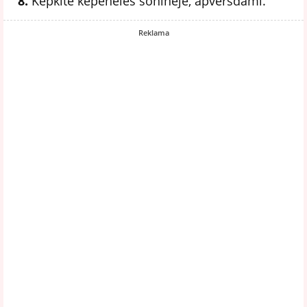
8.
Kepkite kepenėles šoninėje, apversdami.
Reklama