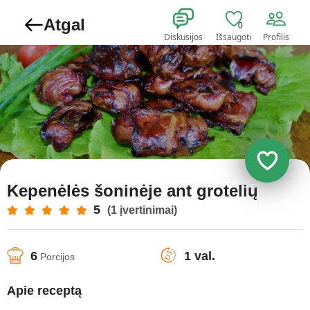
Atgal
0
Diskusijos
Išsaugoti
Profilis
Kepenėlės šoninėje ant grotelių
5
(1 įvertinimai)
6
1 val.
Porcijos
Apie receptą