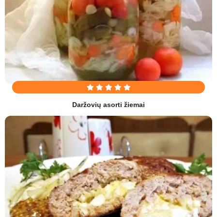
Daržovių asorti žiemai