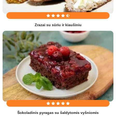
Zrazai su sūriu ir kiaušiniu
Šokoladinis pyragas su šaldytomis vyšniomis