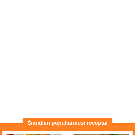
Šiandien populiariausi receptai