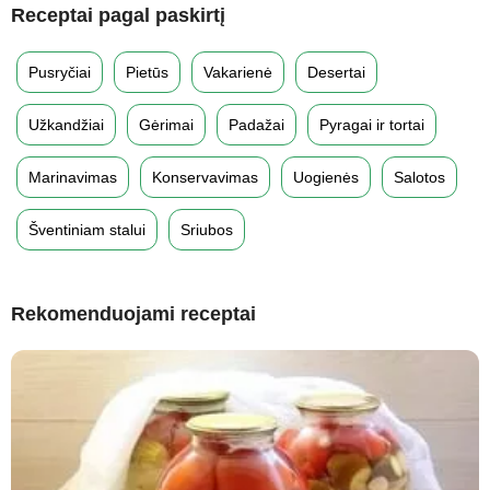
Receptai pagal paskirtį
Pusryčiai
Pietūs
Vakarienė
Desertai
Užkandžiai
Gėrimai
Padažai
Pyragai ir tortai
Marinavimas
Konservavimas
Uogienės
Salotos
Šventiniam stalui
Sriubos
Rekomenduojami receptai