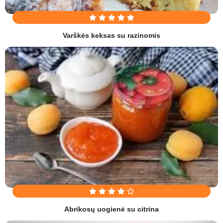
Varškės keksas su razinomis
Abrikosų uogienė su citrina