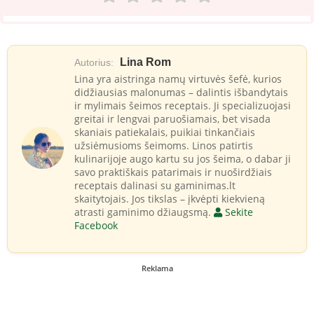
Lina Rom
Autorius:
Lina yra aistringa namų virtuvės šefė, kurios
didžiausias malonumas – dalintis išbandytais
ir mylimais šeimos receptais. Ji specializuojasi
greitai ir lengvai paruošiamais, bet visada
skaniais patiekalais, puikiai tinkančiais
užsiėmusioms šeimoms. Linos patirtis
kulinarijoje augo kartu su jos šeima, o dabar ji
savo praktiškais patarimais ir nuoširdžiais
receptais dalinasi su gaminimas.lt
skaitytojais. Jos tikslas – įkvėpti kiekvieną
atrasti gaminimo džiaugsmą.
Sekite
Facebook
Reklama