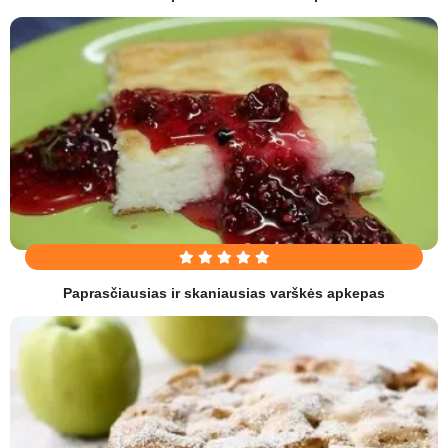
Paprasčiausias ir skaniausias varškės apkepas