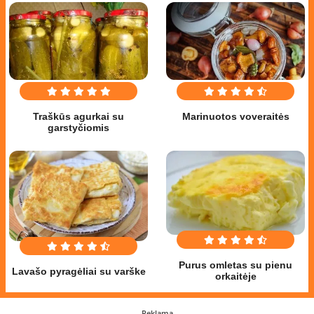
Traškūs agurkai su
Marinuotos voveraitės
garstyčiomis
Purus omletas su pienu
Lavašo pyragėliai su varške
orkaitėje
Reklama