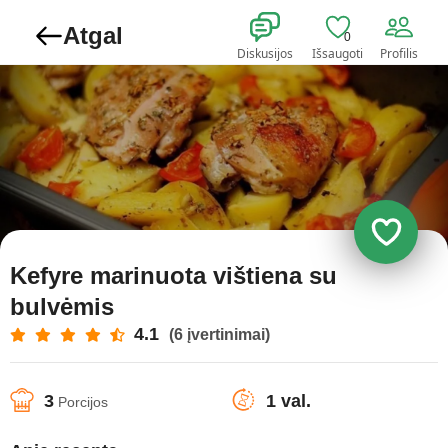
Atgal
0
Diskusijos
Išsaugoti
Profilis
Kefyre marinuota vištiena su
bulvėmis
4.1
(6 įvertinimai)
3
1 val.
Porcijos