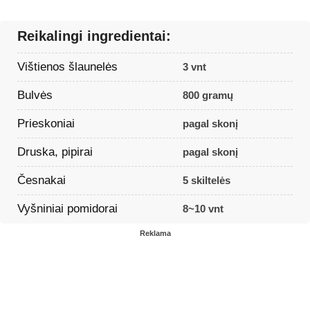
Reikalingi ingredientai:
Vištienos šlaunelės
3 vnt
Bulvės
800 gramų
Prieskoniai
pagal skonį
Druska, pipirai
pagal skonį
Česnakai
5 skiltelės
Vyšniniai pomidorai
8~10 vnt
Reklama