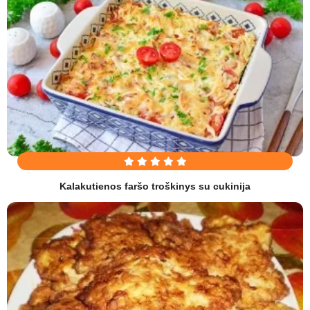
Kalakutienos faršo troškinys su cukinija