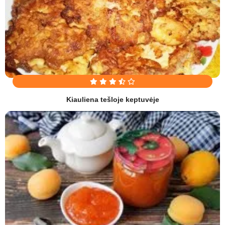
Kiauliena tešloje keptuvėje