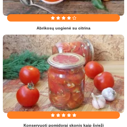
Abrikosų uogienė su citrina
Konservuoti pomidorai skonis kaip švieži