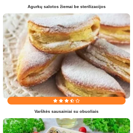
Agurkų salotos žiemai be sterilizacijos
Varškės sausainiai su obuoliais