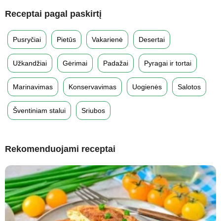
Receptai pagal paskirtį
Pusryčiai
Pietūs
Vakarienė
Desertai
Užkandžiai
Gėrimai
Padažai
Pyragai ir tortai
Marinavimas
Konservavimas
Uogienės
Salotos
Šventiniam stalui
Sriubos
Rekomenduojami receptai