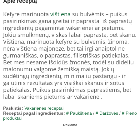
Apie receptą
Kefyre marinuota
vištiena
su bulvėmis – puikus
pasirinkimas gana greitai ir paprastai iš paprastų
ingredientų pagamintai vakarienei ar pietums.
Jokių smulkmenų, viskas labai paprasta, bet skanu.
Vištiena, marinuota kefyre su bulvėmis, žinoma,
nėra vištiena majoneze, bet tai irgi anaiptol ne
gurmaniškas, o paprastas, filistriškas patiekalas.
Bet mes nesame išdidūs žmonės, todėl su dideliu
malonumu valgome žemišką maistą. Jokių
sudėtingų ingredientų, minimalių pastangų - ir
galutinis rezultatas yra visiškai skanus ir sotus
patiekalas. Puikus pasirinkimas paprastiems, bet
labai skaniems pietums ar vakarienei.
Paskirtis:
Vakarienės receptai
Receptai pagal ingredientus:
# Paukštiena
/
# Daržovės
/
# Pieno
produktai
Reklama