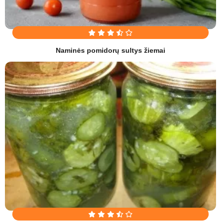
Naminės pomidorų sultys žiemai