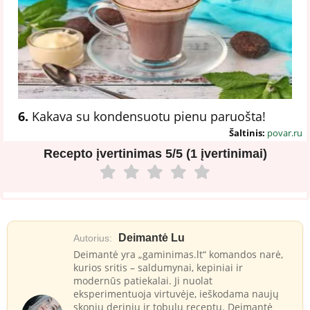
6.
Kakava su kondensuotu pienu paruošta!
Šaltinis:
povar.ru
Recepto įvertinimas
5/5 (1 įvertinimai)
Deimantė Lu
Autorius:
Deimantė yra „gaminimas.lt“ komandos narė,
kurios sritis – saldumynai, kepiniai ir
modernūs patiekalai. Ji nuolat
eksperimentuoja virtuvėje, ieškodama naujų
skonių derinių ir tobulų receptų. Deimantė