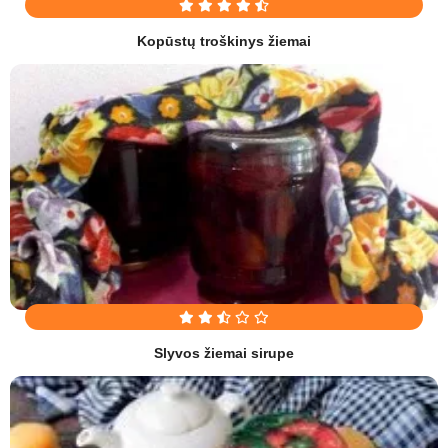
Kopūstų troškinys žiemai
Slyvos žiemai sirupe