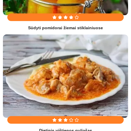
Sūdyti pomidorai žiemai stiklainiuose
Dietinis vištienos guliašas