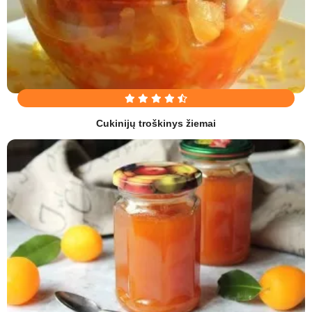
Cukinijų troškinys žiemai