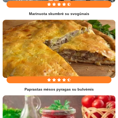
Marinuota skumbrė su svogūnais
Paprastas mėsos pyragas su bulvėmis