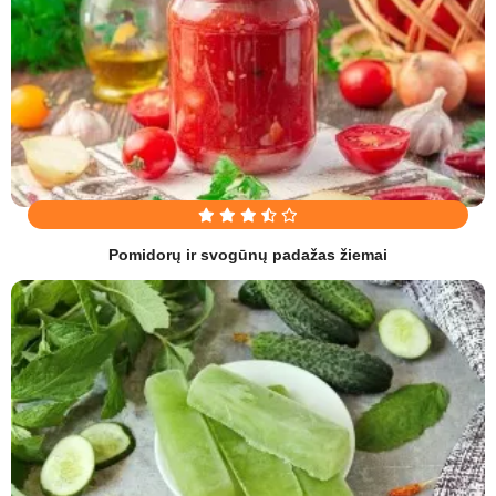
Pomidorų ir svogūnų padažas žiemai