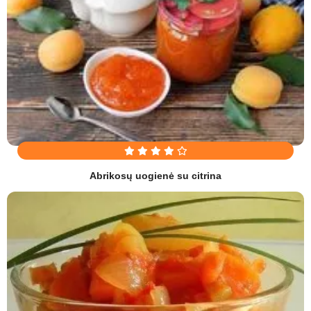
Abrikosų uogienė su citrina