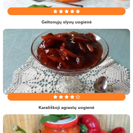
Geltonųjų slyvų uogienė
Karališkoji agrastų uogienė