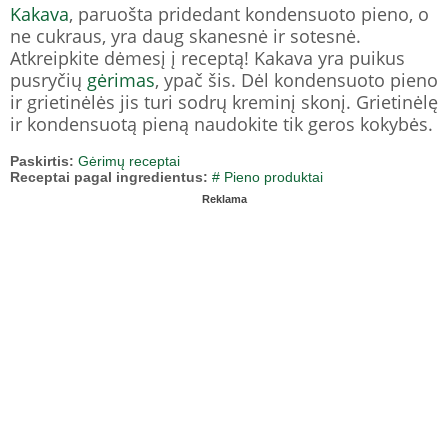
Kakava
, paruošta pridedant kondensuoto pieno, o
ne cukraus, yra daug skanesnė ir sotesnė.
Atkreipkite dėmesį į receptą! Kakava yra puikus
pusryčių
gėrimas
, ypač šis. Dėl kondensuoto pieno
ir grietinėlės jis turi sodrų kreminį skonį. Grietinėlę
ir kondensuotą pieną naudokite tik geros kokybės.
Paskirtis:
Gėrimų receptai
Receptai pagal ingredientus:
# Pieno produktai
Reklama