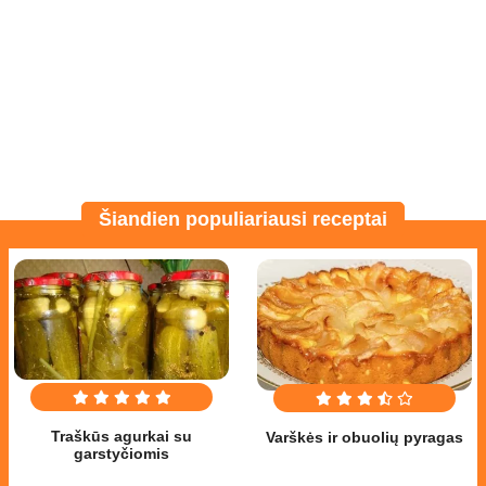
Šiandien populiariausi receptai
Traškūs agurkai su
Varškės ir obuolių pyragas
garstyčiomis