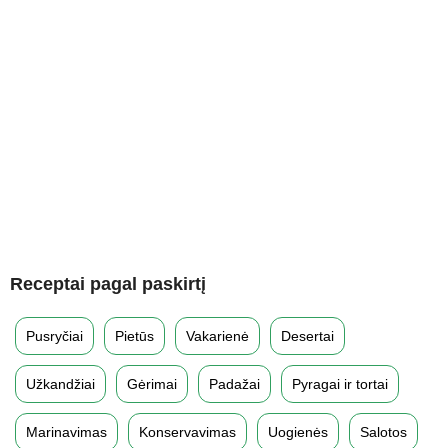
Receptai pagal paskirtį
Pusryčiai
Pietūs
Vakarienė
Desertai
Užkandžiai
Gėrimai
Padažai
Pyragai ir tortai
Marinavimas
Konservavimas
Uogienės
Salotos