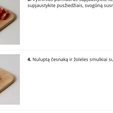
supjaustykite pusžiedžiais, svogūną susm
4.
Nuluptą česnaką ir žoleles smulkiai su