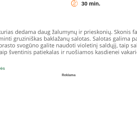
30 min.
 kurias dedama daug žalumynų ir prieskonių. Skonis fa
ti gruziniškas baklažanų salotas. Salotas galima patie
prasto svogūno galite naudoti violetinį saldųjį, taip s
aip šventinis patiekalas ir ruošiamos kasdienei vakari
vės
Reklama