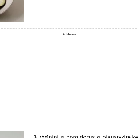
Reklama
3.
Vyšninius pomidorus supjaustykite ket