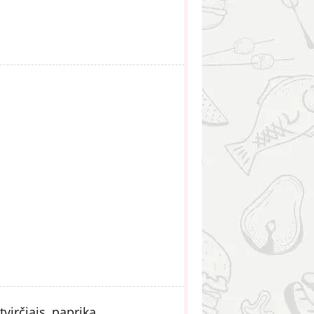
virčiais, papriką