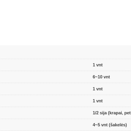
1 vnt
6~10 vnt
1 vnt
1 vnt
1/2 sija (krapai, pe
4~5 vnt (šakelės)