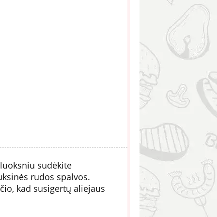
sluoksniu sudėkite
auksinės rudos spalvos.
čio, kad susigertų aliejaus