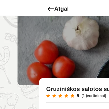
Atgal
Gruziniškos salotos s
5
(1 įvertinimai)