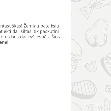
ntastiškas! Žemiau pateiksiu
kti dar šiltas, tik paskutinį
alotos bus dar ryškesnės. Šios
enei.