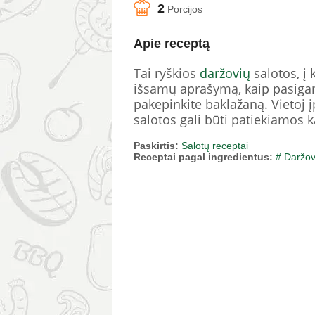
2
Porcijos
Apie receptą
Tai ryškios
daržovių
salotos, į
išsamų aprašymą, kaip pasigamin
pakepinkite baklažaną. Vietoj į
salotos gali būti patiekiamos k
Paskirtis:
Salotų receptai
Receptai pagal ingredientus:
# Daržo