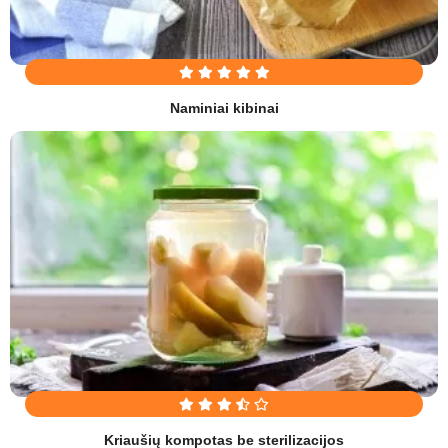
Naminiai kibinai
Kriaušių kompotas be sterilizacijos