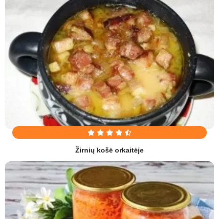
Žirnių košė orkaitėje