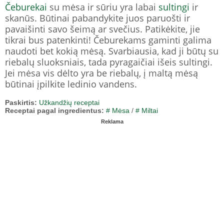
Čeburekai
su mėsa ir sūriu yra labai
sultingi
ir
skanūs. Būtinai pabandykite juos paruošti ir
pavaišinti savo šeimą ar svečius. Patikėkite, jie
tikrai bus patenkinti! Čeburekams gaminti galima
naudoti bet kokią mėsą. Svarbiausia, kad ji būtų su
riebalų sluoksniais, tada pyragaičiai išeis sultingi.
Jei mėsa vis dėlto yra be riebalų, į maltą mėsą
būtinai įpilkite ledinio vandens.
Paskirtis:
Užkandžių receptai
Receptai pagal ingredientus:
# Mėsa
/
# Miltai
Reklama