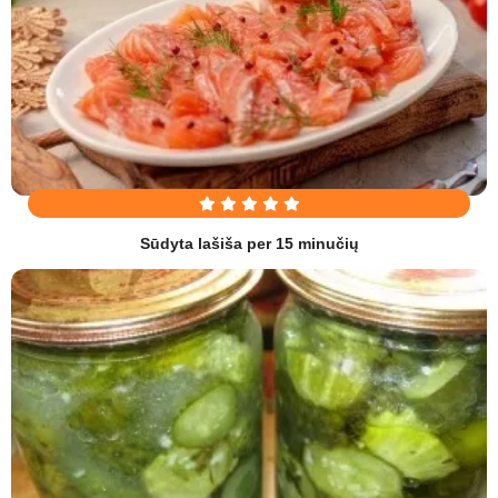
Sūdyta lašiša per 15 minučių