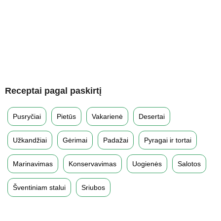
Receptai pagal paskirtį
Pusryčiai
Pietūs
Vakarienė
Desertai
Užkandžiai
Gėrimai
Padažai
Pyragai ir tortai
Marinavimas
Konservavimas
Uogienės
Salotos
Šventiniam stalui
Sriubos