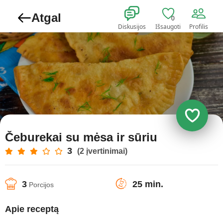
Atgal
0
Diskusijos
Išsaugoti
Profilis
Čeburekai su mėsa ir sūriu
3
(2 įvertinimai)
3
25 min.
Porcijos
Apie receptą