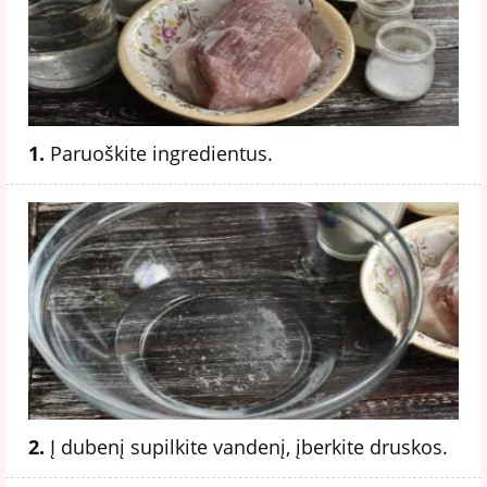
1.
Paruoškite ingredientus.
2.
Į dubenį supilkite vandenį, įberkite druskos.