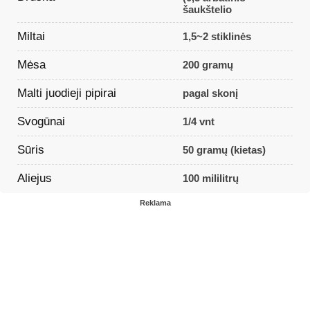
šaukštelio
Miltai
1,5~2 stiklinės
Mėsa
200 gramų
Malti juodieji pipirai
pagal skonį
Svogūnai
1/4 vnt
Sūris
50 gramų (kietas)
Aliejus
100 mililitrų
Reklama