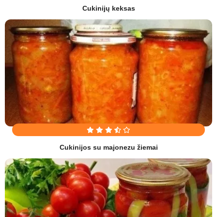
Cukinijų keksas
Cukinijos su majonezu žiemai