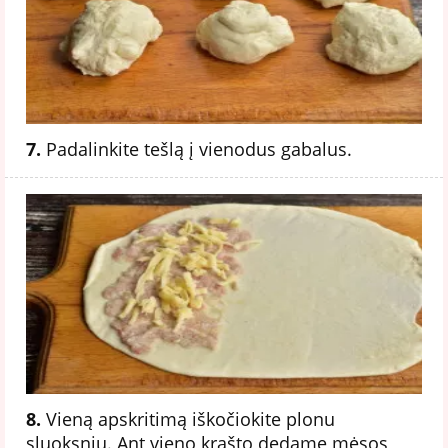
7.
Padalinkite tešlą į vienodus gabalus.
8.
Vieną apskritimą iškočiokite plonu
sluoksniu. Ant vieno krašto dedame mėsos