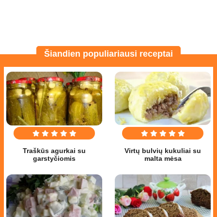
Šiandien populiariausi receptai
Traškūs agurkai su
Virtų bulvių kukuliai su
garstyčiomis
malta mėsa