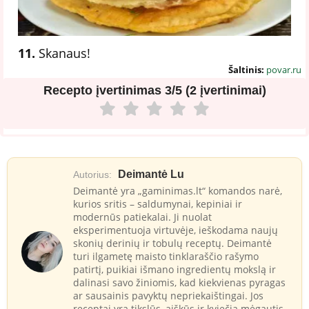
11.
Skanaus!
Šaltinis:
povar.ru
Recepto įvertinimas
3/5 (2 įvertinimai)
Deimantė Lu
Autorius:
Deimantė yra „gaminimas.lt“ komandos narė,
kurios sritis – saldumynai, kepiniai ir
modernūs patiekalai. Ji nuolat
eksperimentuoja virtuvėje, ieškodama naujų
skonių derinių ir tobulų receptų. Deimantė
turi ilgametę maisto tinklaraščio rašymo
patirtį, puikiai išmano ingredientų mokslą ir
dalinasi savo žiniomis, kad kiekvienas pyragas
ar sausainis pavyktų nepriekaištingai. Jos
receptai yra tikslūs, aiškūs ir kviečia mėgautis