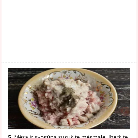
5.
Mėsą ir svogūną susukite mėsmale. Įberkite