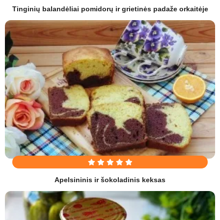
Tinginių balandėliai pomidorų ir grietinės padaže orkaitėje
Apelsininis ir šokoladinis keksas