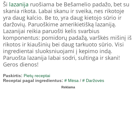
Ši
lazanija
ruošiama be Bešamelio padažo, bet su
skania rikota. Labai skanu ir sveika, nes rikotoje
yra daug kalcio. Be to, yra daug kietojo sūrio ir
daržovių. Paruoškime amerikietišką lazaniją.
Lazanijai reikia paruošti kelis svarbius
komponentus: pomidorų padažą, varškės mišinį iš
rikotos ir kiaušinių bei daug tarkuoto sūrio. Visi
ingredientai sluoksniuojami į kepimo indą.
Paruošta lazanija labai sodri, sultinga ir skani!
Geros dienos!
Paskirtis:
Pietų receptai
Receptai pagal ingredientus:
# Mėsa
/
# Daržovės
Reklama