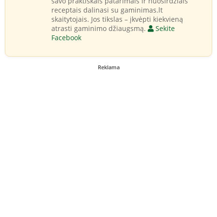
savo praktiškais patarimais ir nuoširdžiais
receptais dalinasi su gaminimas.lt
skaitytojais. Jos tikslas – įkvėpti kiekvieną
atrasti gaminimo džiaugsmą.
Sekite
Facebook
Reklama