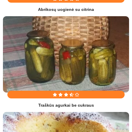
Abrikosų uogienė su citrina
Traškūs agurkai be cukraus