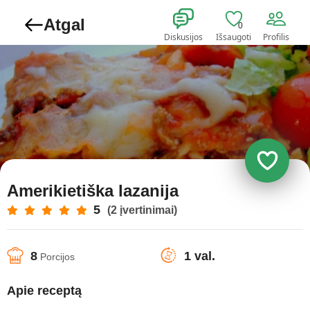
Atgal
0
Diskusijos
Išsaugoti
Profilis
Amerikietiška lazanija
5
(2 įvertinimai)
8
1 val.
Porcijos
Apie receptą