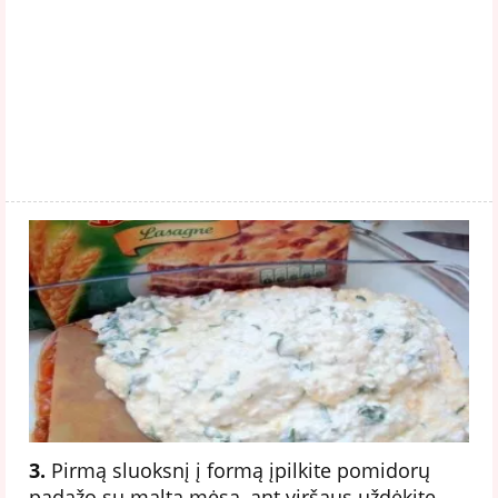
3.
Pirmą sluoksnį į formą įpilkite pomidorų
padažo su malta mėsa, ant viršaus uždėkite