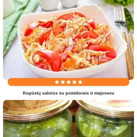
Kopūstų salotos su pomidorais ir majonezu