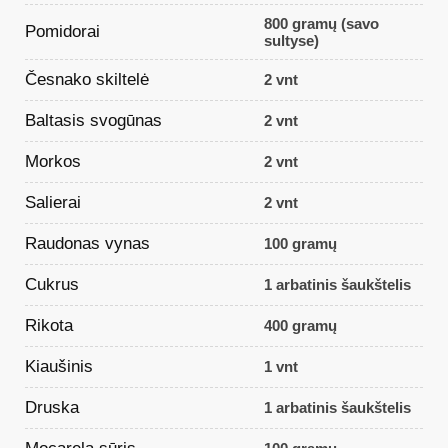
800 gramų (savo
Pomidorai
sultyse)
Česnako skiltelė
2 vnt
Baltasis svogūnas
2 vnt
Morkos
2 vnt
Salierai
2 vnt
Raudonas vynas
100 gramų
Cukrus
1 arbatinis šaukštelis
Rikota
400 gramų
Kiaušinis
1 vnt
Druska
1 arbatinis šaukštelis