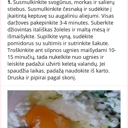
1.
Susmulkinkite svogūnus, morkas ir salierų
stiebus. Susmulkinkite česnaką ir sudėkite į
įkaitintą keptuvę su augaliniu aliejumi. Visas
daržoves pakepinkite 3-4 minutes. Suberkite
džiovintas itališkas žoleles ir maltą mėsą ir
išmaišykite. Supilkite vyną, sudėkite
pomidorus su sultimis ir sutrinkite šakute.
Troškinkite ant silpnos ugnies maišydami 10-
15 minučių, tada nukelkite nuo ugnies ir
leiskite padažui užvirti keletą valandų. Jei
spaudžia laikas, padažą naudokite iš karto.
Druska ir pipirai pagal skonį.