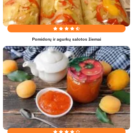
Pomidorų ir agurkų salotos žiemai