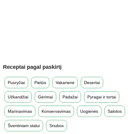
Receptai pagal paskirtį
Pusryčiai
Pietūs
Vakarienė
Desertai
Užkandžiai
Gėrimai
Padažai
Pyragai ir tortai
Marinavimas
Konservavimas
Uogienės
Salotos
Šventiniam stalui
Sriubos