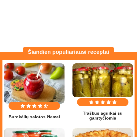
Šiandien populiariausi receptai
Traškūs agurkai su
Burokėlių salotos žiemai
garstyčiomis