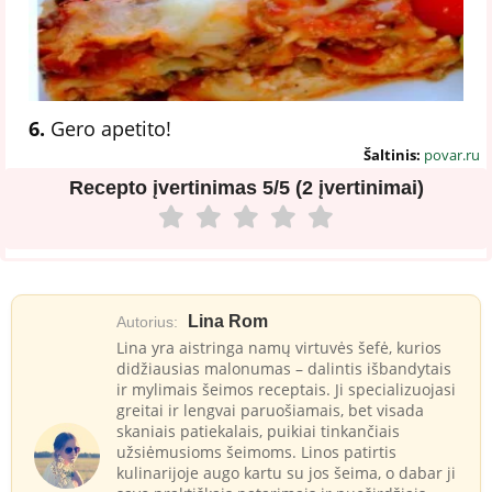
6.
Gero apetito!
Šaltinis:
povar.ru
Recepto įvertinimas
5/5 (2 įvertinimai)
Lina Rom
Autorius:
Lina yra aistringa namų virtuvės šefė, kurios
didžiausias malonumas – dalintis išbandytais
ir mylimais šeimos receptais. Ji specializuojasi
greitai ir lengvai paruošiamais, bet visada
skaniais patiekalais, puikiai tinkančiais
užsiėmusioms šeimoms. Linos patirtis
kulinarijoje augo kartu su jos šeima, o dabar ji