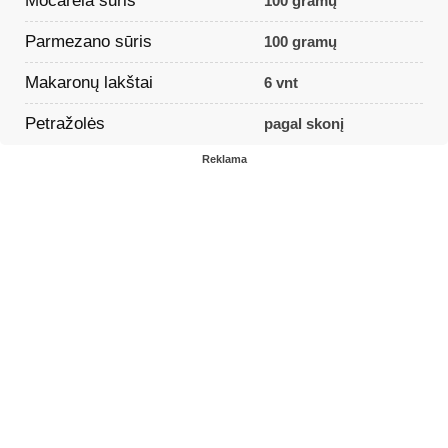
Mocarela sūris
100 gramų
Parmezano sūris
100 gramų
Makaronų lakštai
6 vnt
Petražolės
pagal skonį
Reklama