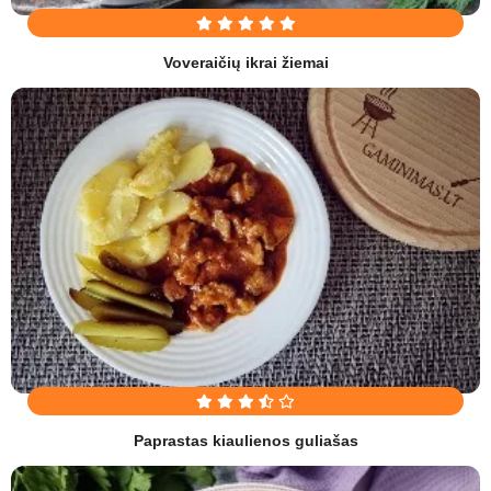
Voveraičių ikrai žiemai
Paprastas kiaulienos guliašas