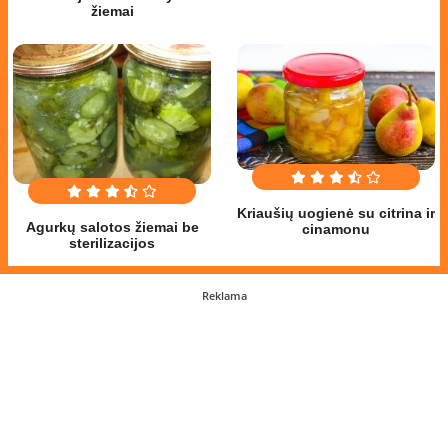
žiemai
Kriaušių uogienė su citrina ir
Agurkų salotos žiemai be
cinamonu
sterilizacijos
Reklama