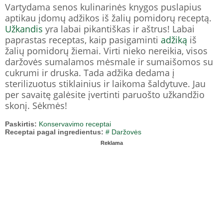
Vartydama senos kulinarinės knygos puslapius
aptikau įdomų adžikos iš žalių pomidorų receptą.
Užkandis
yra labai pikantiškas ir aštrus! Labai
paprastas receptas, kaip pasigaminti
adžiką
iš
žalių pomidorų žiemai. Virti nieko nereikia, visos
daržovės sumalamos mėsmale ir sumaišomos su
cukrumi ir druska. Tada adžika dedama į
sterilizuotus stiklainius ir laikoma šaldytuve. Jau
per savaitę galėsite įvertinti paruošto užkandžio
skonį. Sėkmės!
Paskirtis:
Konservavimo receptai
Receptai pagal ingredientus:
# Daržovės
Reklama