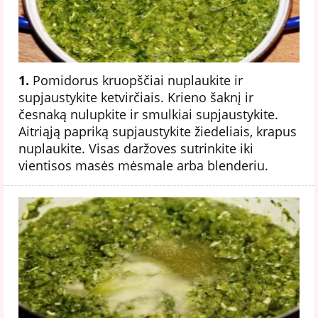
1.
Pomidorus kruopščiai nuplaukite ir
supjaustykite ketvirčiais. Krieno šaknį ir
česnaką nulupkite ir smulkiai supjaustykite.
Aitriąją papriką supjaustykite žiedeliais, krapus
nuplaukite. Visas daržoves sutrinkite iki
vientisos masės mėsmale arba blenderiu.