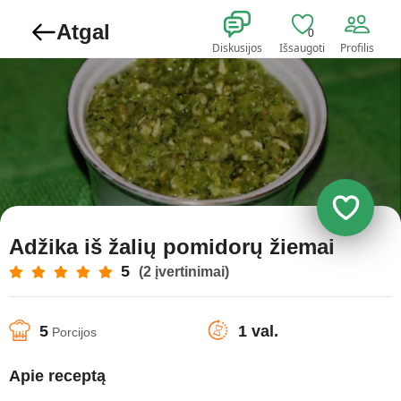
Atgal
0
Diskusijos
Išsaugoti
Profilis
Adžika iš žalių pomidorų žiemai
5
(2 įvertinimai)
5
1 val.
Porcijos
Apie receptą