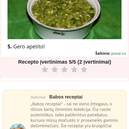
5.
Gero apetito!
Šaltinis:
povar.ru
Recepto įvertinimas
5/5 (2 įvertinimai)
Babos receptai
Autorius:
„Babos receptai“ – tai ne vieno žmogaus, o
ištisos kartų išminties kolekcija. Čia rasite
autentiškus, laiko patikrintus patiekalus,
kuriuos mūsų močiutės ir prosenelės gamino
dešimtmečiais. Šie receptai yra kruopščiai