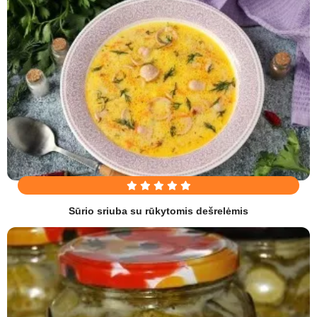
Sūrio sriuba su rūkytomis dešrelėmis