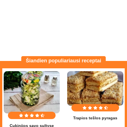
Šiandien populiariausi receptai
Trapios tešlos pyragas
Cukinijos savo sultyse