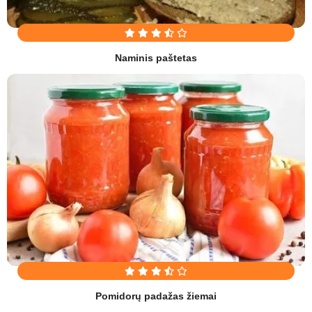
Naminis paštetas
Pomidorų padažas žiemai