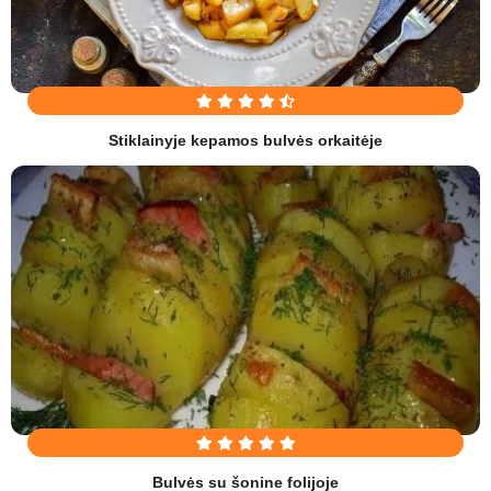
Stiklainyje kepamos bulvės orkaitėje
Bulvės su šonine folijoje