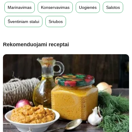
Marinavimas
Konservavimas
Uogienės
Salotos
Šventiniam stalui
Sriubos
Rekomenduojami receptai