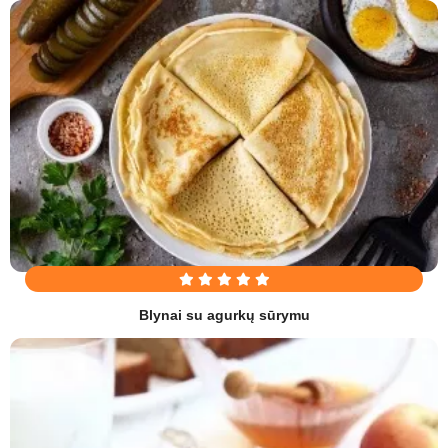
Blynai su agurkų sūrymu