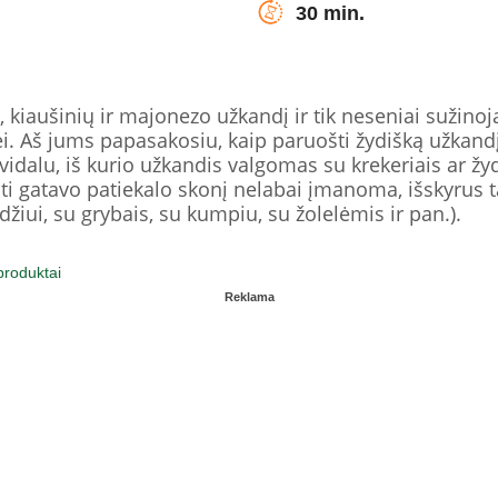
30 min.
, kiaušinių ir majonezo užkandį ir tik neseniai sužin
i. Aš jums papasakosiu, kaip paruošti žydišką užkandį.
avidalu, iš kurio užkandis valgomas su krekeriais ar 
nti gatavo patiekalo skonį nelabai įmanoma, išskyrus ta
zdžiui, su grybais, su kumpiu, su žolelėmis ir pan.).
produktai
Reklama