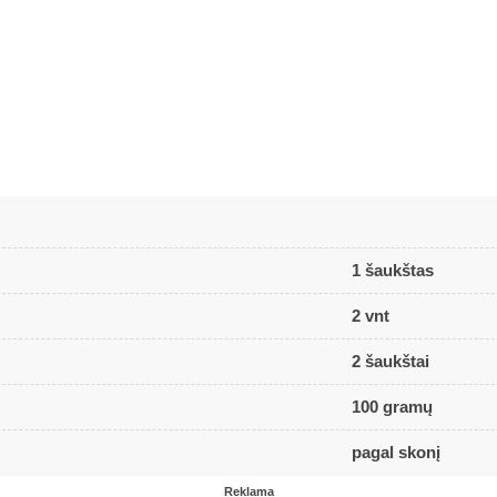
1 šaukštas
2 vnt
2 šaukštai
100 gramų
pagal skonį
Reklama