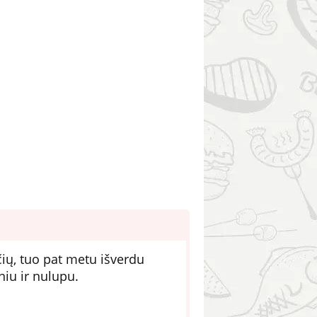
čių, tuo pat metu išverdu
niu ir nulupu.