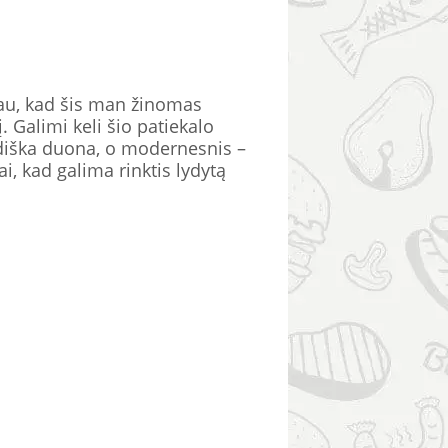
ojau, kad šis man žinomas
 Galimi keli šio patiekalo
žydiška duona, o modernesnis –
i, kad galima rinktis lydytą