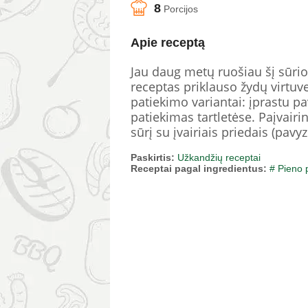
8
Porcijos
Apie receptą
Jau daug metų ruošiau šį sūrio
receptas priklauso žydų virtuve
patiekimo variantai: įprastu p
patiekimas tartletėse. Paįvairi
sūrį su įvairiais priedais (pavy
Paskirtis:
Užkandžių receptai
Receptai pagal ingredientus:
# Pieno 