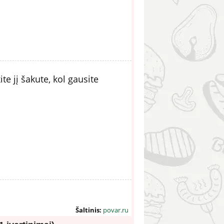
e jį šakute, kol gausite
Šaltinis:
povar.ru