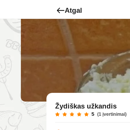
Atgal
Žydiškas užkandis
5
(1 įvertinimai)