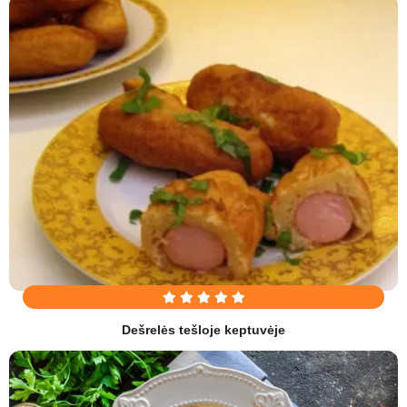
Dešrelės tešloje keptuvėje