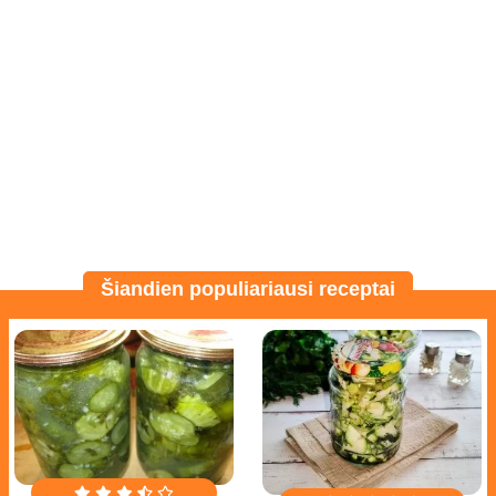
Šiandien populiariausi receptai