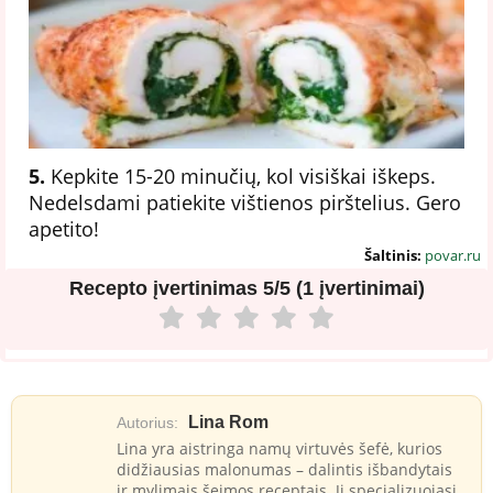
5.
Kepkite 15-20 minučių, kol visiškai iškeps.
Nedelsdami patiekite vištienos pirštelius. Gero
apetito!
Šaltinis:
povar.ru
Recepto įvertinimas
5/5 (1 įvertinimai)
Lina Rom
Autorius:
Lina yra aistringa namų virtuvės šefė, kurios
didžiausias malonumas – dalintis išbandytais
ir mylimais šeimos receptais. Ji specializuojasi