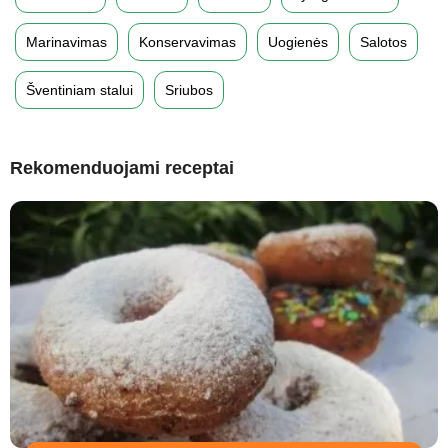
Marinavimas
Konservavimas
Uogienės
Salotos
Šventiniam stalui
Sriubos
Rekomenduojami receptai