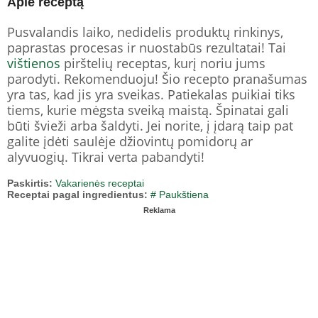
Apie receptą
Pusvalandis laiko, nedidelis produktų rinkinys,
paprastas procesas ir nuostabūs rezultatai! Tai
vištienos
pirštelių receptas, kurį noriu jums
parodyti. Rekomenduoju! Šio recepto pranašumas
yra tas, kad jis yra sveikas. Patiekalas puikiai tiks
tiems, kurie mėgsta sveiką maistą. Špinatai gali
būti švieži arba šaldyti. Jei norite, į įdarą taip pat
galite įdėti saulėje džiovintų pomidorų ar
alyvuogių. Tikrai verta pabandyti!
Paskirtis:
Vakarienės receptai
Receptai pagal ingredientus:
# Paukštiena
Reklama