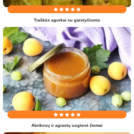
Traškūs agurkai su garstyčiomis
Abrikosų ir agrastų uogienė žiemai