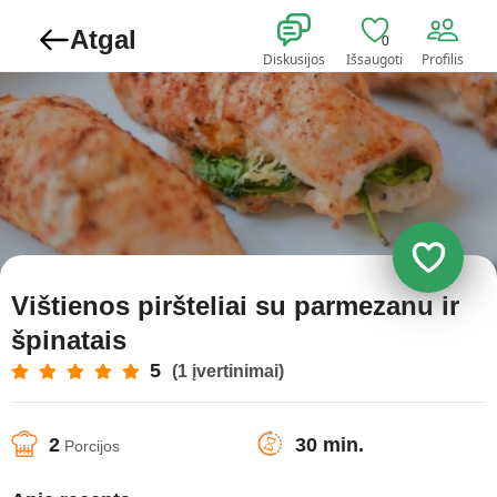
Atgal
0
Diskusijos
Išsaugoti
Profilis
Vištienos piršteliai su parmezanu ir
špinatais
5
(1 įvertinimai)
2
30 min.
Porcijos