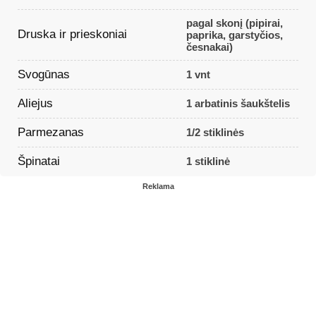
pagal skonį (pipirai,
Druska ir prieskoniai
paprika, garstyčios,
česnakai)
Svogūnas
1 vnt
Aliejus
1 arbatinis šaukštelis
Parmezanas
1/2 stiklinės
Špinatai
1 stiklinė
Reklama