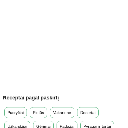
Receptai pagal paskirtį
Pusryčiai
Pietūs
Vakarienė
Desertai
Užkandžiai
Gėrimai
Padažai
Pyragai ir tortai