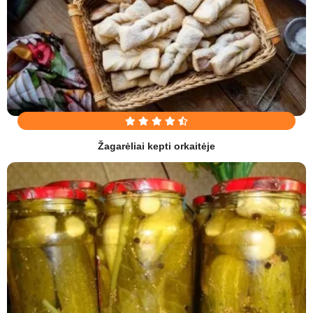
Žagarėliai kepti orkaitėje