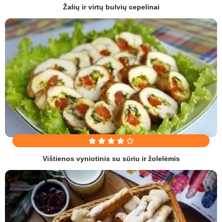
Žalių ir virtų bulvių cepelinai
Vištienos vyniotinis su sūriu ir žolelėmis