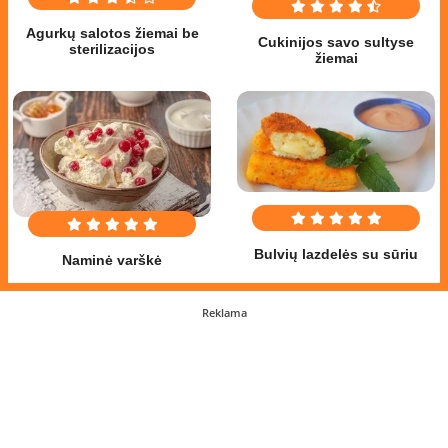
Agurkų salotos žiemai be
Cukinijos savo sultyse
sterilizacijos
žiemai
Bulvių lazdelės su sūriu
Naminė varškė
Reklama