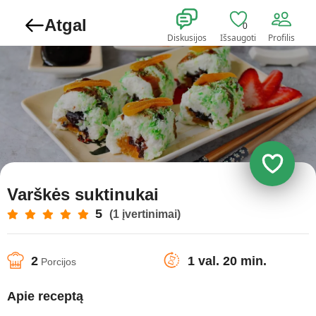
Atgal
0
Diskusijos
Išsaugoti
Profilis
Varškės suktinukai
5
(1 įvertinimai)
2
1 val. 20 min.
Porcijos
Apie receptą