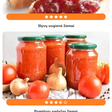
Slyvų uogienė žiemai
Pomidorų padažas žiemai