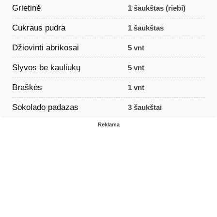
Grietinė
1 šaukštas (riebi)
Cukraus pudra
1 šaukštas
Džiovinti abrikosai
5 vnt
Slyvos be kauliukų
5 vnt
Braškės
1 vnt
Sokolado padazas
3 šaukštai
Reklama