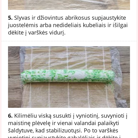
5.
Slyvas ir džiovintus abrikosus supjaustykite
juostelėmis arba nedideliais kubeliais ir išilgai
dėkite į varškės vidurį.
6.
Kilimėliu viską susukti į vyniotinį, suvynioti į
maistinę plėvelę ir vienai valandai palaikyti
šaldytuve, kad stabilizuotųsi. Po to varškės
vyniotinį supjaustykite gabalėliais ir dėkite į