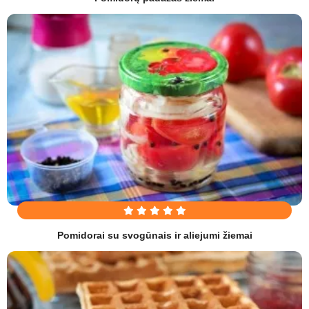
Pomidorai su svogūnais ir aliejumi žiemai