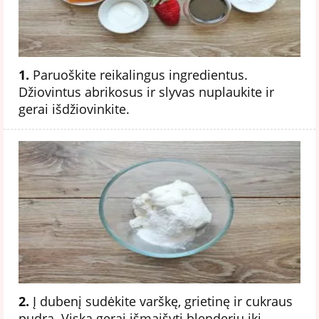
1.
Paruoškite reikalingus ingredientus.
Džiovintus abrikosus ir slyvas nuplaukite ir
gerai išdžiovinkite.
2.
Į dubenį sudėkite varškę, grietinę ir cukraus
pudrą. Viską gerai išmaišyti blenderiu iki