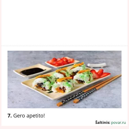
7.
Gero apetito!
Šaltinis:
povar.ru