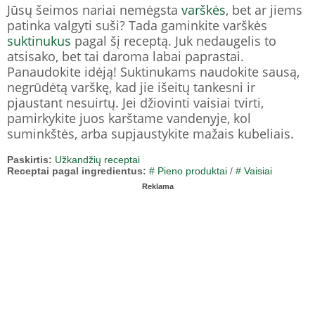
Jūsų šeimos nariai nemėgsta
varškės
, bet ar jiems
patinka valgyti suši? Tada gaminkite varškės
suktinukus
pagal šį receptą. Juk nedaugelis to
atsisako, bet tai daroma labai paprastai.
Panaudokite idėją! Suktinukams naudokite sausą,
negrūdėtą varškę, kad jie išeitų tankesni ir
pjaustant nesuirtų. Jei džiovinti vaisiai tvirti,
pamirkykite juos karštame vandenyje, kol
suminkštės, arba supjaustykite mažais kubeliais.
Paskirtis:
Užkandžių receptai
Receptai pagal ingredientus:
# Pieno produktai
/
# Vaisiai
Reklama