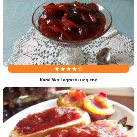
Karališkoji agrastų uogienė