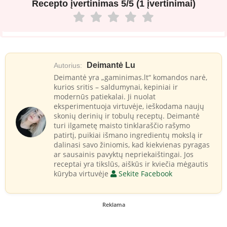
Recepto įvertinimas
5/5 (1 įvertinimai)
Deimantė Lu
Autorius:
Deimantė yra „gaminimas.lt“ komandos narė,
kurios sritis – saldumynai, kepiniai ir
modernūs patiekalai. Ji nuolat
eksperimentuoja virtuvėje, ieškodama naujų
skonių derinių ir tobulų receptų. Deimantė
turi ilgametę maisto tinklaraščio rašymo
patirtį, puikiai išmano ingredientų mokslą ir
dalinasi savo žiniomis, kad kiekvienas pyragas
ar sausainis pavyktų nepriekaištingai. Jos
receptai yra tikslūs, aiškūs ir kviečia mėgautis
kūryba virtuvėje
Sekite Facebook
Reklama