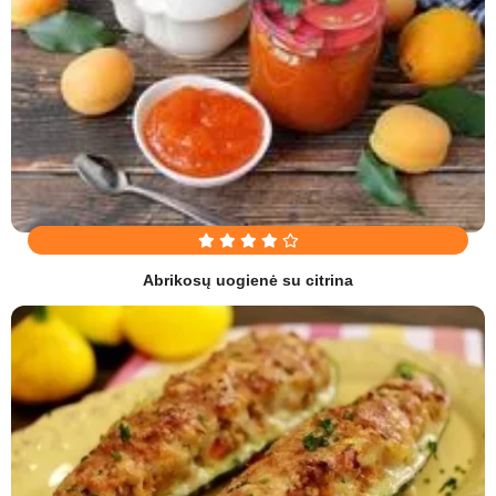
Abrikosų uogienė su citrina