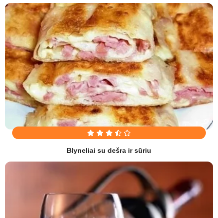
Blyneliai su dešra ir sūriu