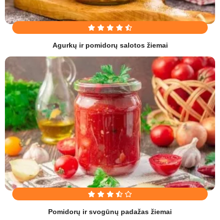
Agurkų ir pomidorų salotos žiemai
Pomidorų ir svogūnų padažas žiemai