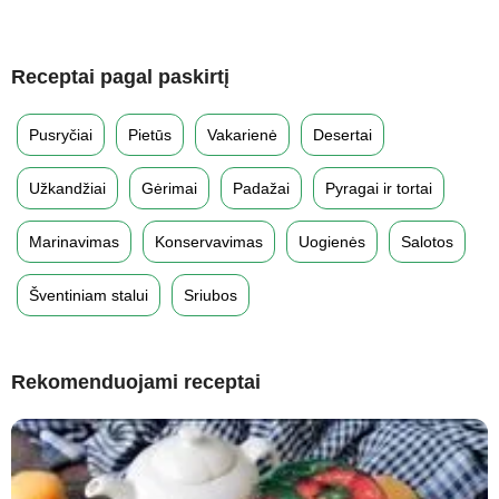
Receptai pagal paskirtį
Pusryčiai
Pietūs
Vakarienė
Desertai
Užkandžiai
Gėrimai
Padažai
Pyragai ir tortai
Marinavimas
Konservavimas
Uogienės
Salotos
Šventiniam stalui
Sriubos
Rekomenduojami receptai