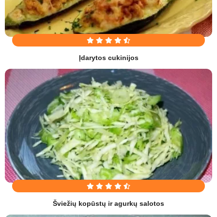
Įdarytos cukinijos
Šviežių kopūstų ir agurkų salotos