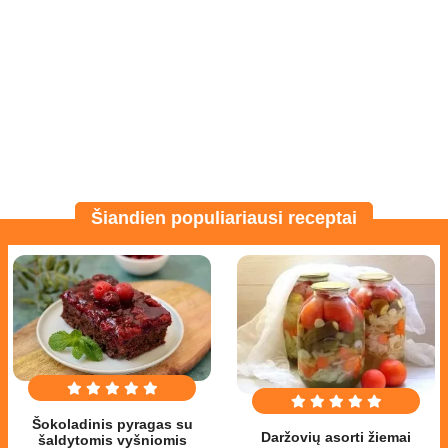
Šiandien populiariausi receptai
Šokoladinis pyragas su
Daržovių asorti žiemai
šaldytomis vyšniomis