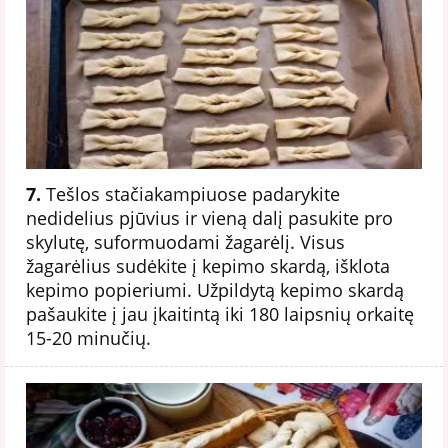
7.
Tešlos stačiakampiuose padarykite
nedidelius pjūvius ir vieną dalį pasukite pro
skylutę, suformuodami žagarėlį. Visus
žagarėlius sudėkite į kepimo skardą, išklota
kepimo popieriumi. Užpildytą kepimo skardą
pašaukite į jau įkaitintą iki 180 laipsnių orkaitę
15-20 minučių.