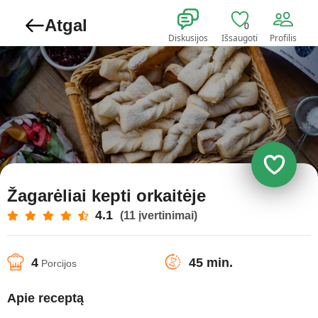
Atgal
0
Diskusijos
Išsaugoti
Profilis
Žagarėliai kepti orkaitėje
4.1
(11 įvertinimai)
4
45 min.
Porcijos
Apie receptą