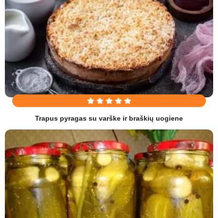
Trapus pyragas su varške ir braškių uogiene