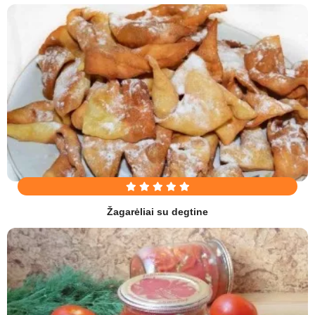
Žagarėliai su degtine