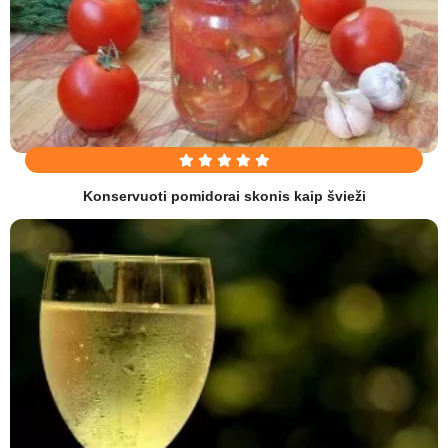
Konservuoti pomidorai skonis kaip švieži