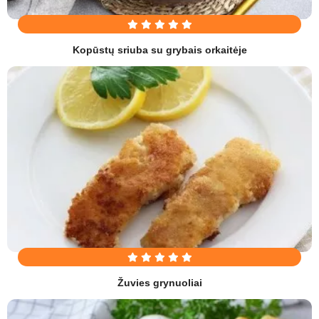
Kopūstų sriuba su grybais orkaitėje
Žuvies grynuoliai