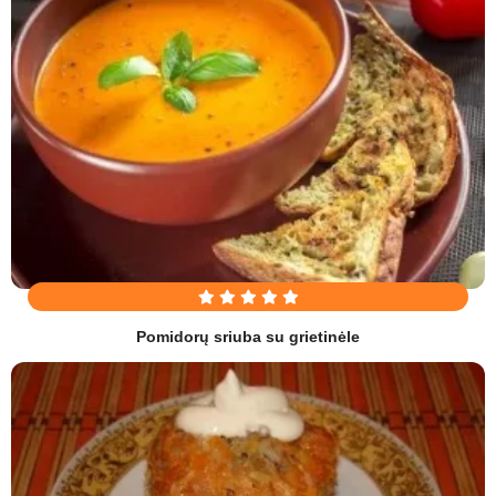
Pomidorų sriuba su grietinėle