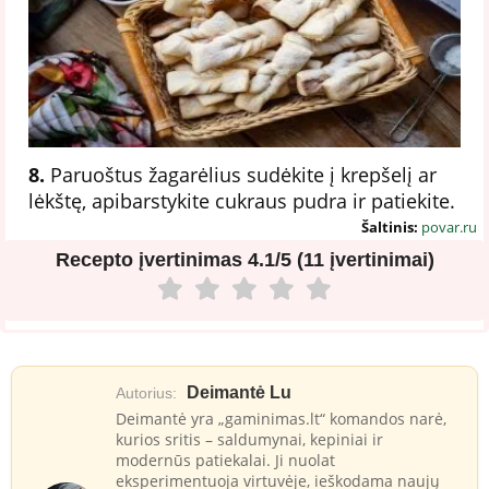
8.
Paruoštus žagarėlius sudėkite į krepšelį ar
lėkštę, apibarstykite cukraus pudra ir patiekite.
Šaltinis:
povar.ru
Recepto įvertinimas
4.1/5 (11 įvertinimai)
Deimantė Lu
Autorius:
Deimantė yra „gaminimas.lt“ komandos narė,
kurios sritis – saldumynai, kepiniai ir
modernūs patiekalai. Ji nuolat
eksperimentuoja virtuvėje, ieškodama naujų