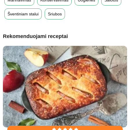
Šventiniam stalui
Sriubos
Rekomenduojami receptai