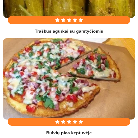
Traškūs agurkai su garstyčiomis
Bulvių pica keptuvėje