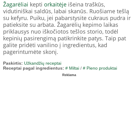
Žagarėliai
kepti
orkaitėje
išeina traškūs,
vidutiniškai saldūs, labai skanūs. Ruošiame tešlą
su kefyru. Puiku, jei pabarstysite cukraus pudra ir
patieksite su arbata. Žagarėlių kepimo laikas
priklausys nuo iškočiotos tešlos storio, todėl
kepinių pasirengimą patikrinkite patys. Taip pat
galite pridėti vanilino į ingredientus, kad
pagerintumėte skonį.
Paskirtis:
Užkandžių receptai
Receptai pagal ingredientus:
# Miltai
/
# Pieno produktai
Reklama