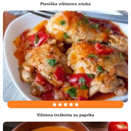
Pieniška vištienos sriuba
Vištiena troškinta su paprika