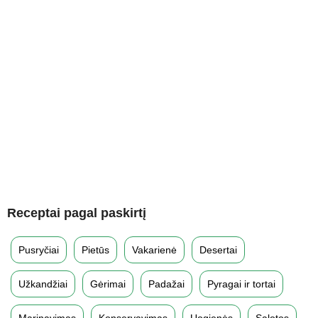
Receptai pagal paskirtį
Pusryčiai
Pietūs
Vakarienė
Desertai
Užkandžiai
Gėrimai
Padažai
Pyragai ir tortai
Marinavimas
Konservavimas
Uogienės
Salotos