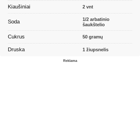
Kiaušiniai
2 vnt
1/2 arbatinio
Soda
šaukštelio
Cukrus
50 gramų
Druska
1 žiupsnelis
Reklama