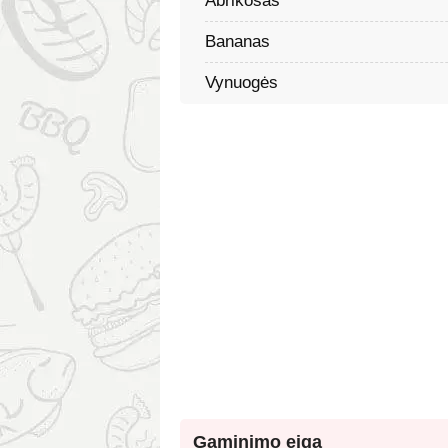
Abrikosas
Bananas
Vynuogės
Gaminimo eiga