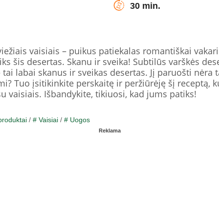
30 min.
iežiais vaisiais – puikus patiekalas romantiškai vakar
s šis desertas. Skanu ir sveika! Subtilūs varškės deser
– tai labai skanus ir sveikas desertas. Jį paruošti nėra 
i? Tuo įsitikinkite perskaitę ir peržiūrėję šį receptą
 vaisiais. Išbandykite, tikiuosi, kad jums patiks!
produktai
/
# Vaisiai
/
# Uogos
Reklama