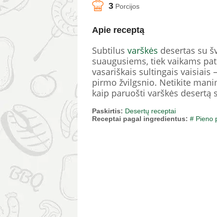
3
Porcijos
Apie receptą
Subtilus
varškės
desertas su šv
suaugusiems, tiek vaikams patik
vasariškais sultingais vaisiais 
pirmo žvilgsnio. Netikite manim
kaip paruošti varškės desertą su
Paskirtis:
Desertų receptai
Receptai pagal ingredientus:
# Pieno 