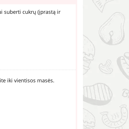
i suberti cukrų (įprastą ir
ite iki vientisos masės.