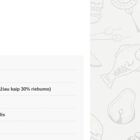
mažiau kaip 30% riebumo)
lis