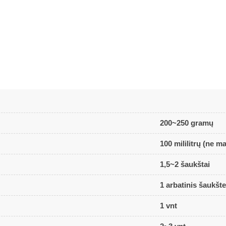
200~250 gramų
100 mililitrų (ne 
1,5~2 šaukštai
1 arbatinis šaukšte
1 vnt