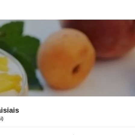
isiais
i)