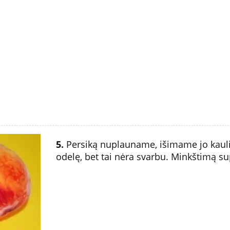
5.
Persiką nuplauname, išimame jo kauliu
odelę, bet tai nėra svarbu. Minkštimą sup