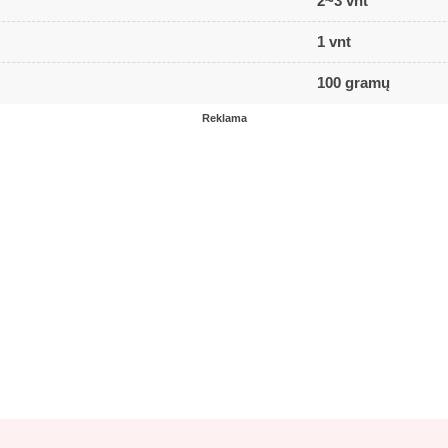
2~3 vnt
1 vnt
100 gramų
Reklama